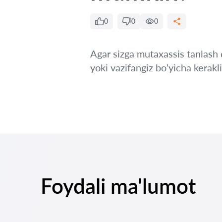
0
0
0
Agar sizga mutaxassis tanlash q
yoki vazifangiz bo‘yicha kerakl
Foydali ma'lumot