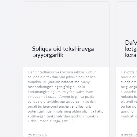
Da’v
Soliqqa oid tekshiruvga
ketg
tayyorgarlik
kera
lish
Har bir tadbirkor va korxona rahbari uchun
Hayotda sh
soliqqa oid tekshiruvlar jiddiy sinov bo’lishi
huquqlarin
mumkin. Bu jarayon nafaqat moliyaviy
sudda o‘z 
hisobotlaringizning to’g’riligini, balki
belgilang
hi har
korxonangizning umumiy faoliyatini ham
allaqachon
rini
sinovdan o’tkazadi. Ammo to’g’ri va puxta
holatda b
ki
soliqqa oid tekshiruvga tayyorgarlik ko’rish
o‘ylaydi v
orqali bu jarayonni ancha yengillashtirish,
bu har do
ini
potentsial muammolarning oldini olish va hatto
qonunchili
i
kutilmagan sanksiyalardan qochish mumkin.
muddati o
Ushbu maqola sizga, aziz […]
25.01.2026
8.03.202