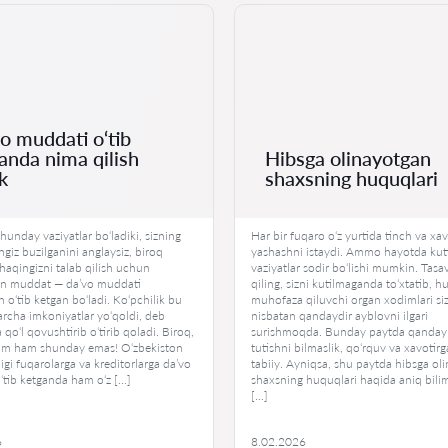
o muddati o‘tib
anda nima qilish
Hibsga olinayotgan
k
shaxsning huquqlari
unday vaziyatlar bo‘ladiki, sizning
Har bir fuqaro o‘z yurtida tinch va xav
giz buzilganini anglaysiz, biroq
yashashni istaydi. Ammo hayotda ku
haqingizni talab qilish uchun
vaziyatlar sodir bo‘lishi mumkin. Tasa
an muddat — da’vo muddati
qiling, sizni kutilmaganda to‘xtatib, 
 o‘tib ketgan bo‘ladi. Ko‘pchilik bu
muhofaza qiluvchi organ xodimlari si
archa imkoniyatlar yo‘qoldi, deb
nisbatan qandaydir ayblovni ilgari
a qo‘l qovushtirib o‘tirib qoladi. Biroq,
surishmoqda. Bunday paytda qanday 
im ham shunday emas! O‘zbekiston
tutishni bilmaslik, qo‘rquv va xavotirg
gi fuqarolarga va kreditorlarga da’vo
tabiiy. Ayniqsa, shu paytda hibsga ol
‘tib ketganda ham o‘z […]
shaxsning huquqlari haqida aniq bili
[…]
6
8.02.2026