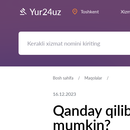
Yur24uz
Toshkent
Xizm
Bosh sahifa
Maqolalar
16.12.2023
Qanday qili
mumkin?