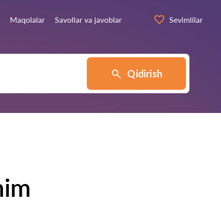
Maqolalar
Savollar va javoblar
Sevimlilar
Qidirish
him