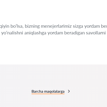
iyin bo‘lsa, bizning menejerlarimiz sizga yordam ber
i yo‘nalishni aniqlashga yordam beradigan savollarni 
Barcha maqolalarga