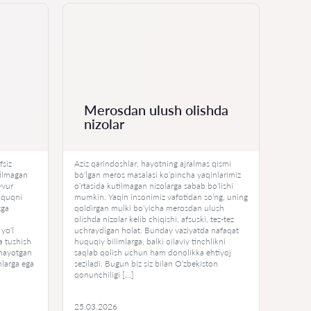
Merosdan ulush olishda
Me
nizolar
ke
fsiz
Aziz qarindoshlar, hayotning ajralmas qismi
Hayot 
tilmagan
bo‘lgan meros masalasi ko‘pincha yaqinlarimiz
jumlad
vvur
o‘rtasida kutilmagan nizolarga sabab bo‘lishi
etishi 
huquqni
mumkin. Yaqin insonimiz vafotidan so‘ng, uning
ushalis
zga
qoldirgan mulki bo‘yicha merosdan ulush
bosh o
olishda nizolar kelib chiqishi, afsuski, tez-tez
deysiz
yo‘l
uchraydigan holat. Bunday vaziyatda nafaqat
qimmat
a tushish
huquqiy bilimlarga, balki oilaviy tinchlikni
shunin
inayotgan
saqlab qolish uchun ham donolikka ehtiyoj
mulklar
mlarga ega
seziladi. Bugun biz siz bilan O‘zbekiston
ham o‘
qonunchiligi […]
[…]
25.03.2026
17.02