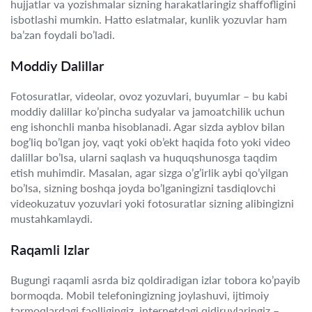
hujjatlar va yozishmalar sizning harakatlaringiz shaffofligini
isbotlashi mumkin. Hatto eslatmalar, kunlik yozuvlar ham
ba’zan foydali bo’ladi.
Moddiy Dalillar
Fotosuratlar, videolar, ovoz yozuvlari, buyumlar – bu kabi
moddiy dalillar ko’pincha sudyalar va jamoatchilik uchun
eng ishonchli manba hisoblanadi. Agar sizda ayblov bilan
bog’liq bo’lgan joy, vaqt yoki ob’ekt haqida foto yoki video
dalillar bo’lsa, ularni saqlash va huquqshunosga taqdim
etish muhimdir. Masalan, agar sizga o’g’irlik aybi qo’yilgan
bo’lsa, sizning boshqa joyda bo’lganingizni tasdiqlovchi
videokuzatuv yozuvlari yoki fotosuratlar sizning alibingizni
mustahkamlaydi.
Raqamli Izlar
Bugungi raqamli asrda biz qoldiradigan izlar tobora ko’payib
bormoqda. Mobil telefoningizning joylashuvi, ijtimoiy
tarmoqlardagi faolligingiz, internetdagi qidiruvlaringiz –