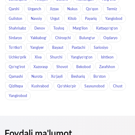
Qarshi
Urganch
Jizzax
Nukus
Qo‘qon
Termiz
Guliston
Navoiy
Urgut
Kitob
Payariq
Yangiobod
Shahrisabz
Denov
Toyloq
Marg‘ilon
Kattaqo‘rg‘on
Sirdaryo
Yakkabog‘
Chiroqchi
Bulung‘ur
Oqdaryo
To‘rtko‘l
Yangiyer
Bayaut
Paxtachi
Sariosiyo
Uchkoʻprik
Xiva
Shurchi
Yangiyo‘rg‘on
Ishtixon
Qo‘ng‘irot
Xazorasp
Shovot
Bekobod
Zarafshon
Qamashi
Nurota
Xo‘jayli
Beshariq
Bo‘ston
Qiziltepa
Kushrabod
Qo‘shko‘pir
Sayxunobod
Chust
Yangirobod
Foydali ma'lumot