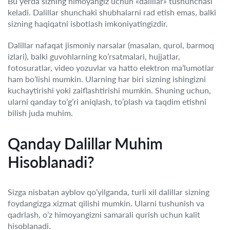
Bu yerda sizning himoyangiz uchun «dalillar» tushunchasi
keladi. Dalillar shunchaki shubhalarni rad etish emas, balki
sizning haqiqatni isbotlash imkoniyatingizdir.
Dalillar nafaqat jismoniy narsalar (masalan, qurol, barmoq
izlari), balki guvohlarning ko’rsatmalari, hujjatlar,
fotosuratlar, video yozuvlar va hatto elektron ma’lumotlar
ham bo’lishi mumkin. Ularning har biri sizning ishingizni
kuchaytirishi yoki zaiflashtirishi mumkin. Shuning uchun,
ularni qanday to’g’ri aniqlash, to’plash va taqdim etishni
bilish juda muhim.
Qanday Dalillar Muhim
Hisoblanadi?
Sizga nisbatan ayblov qo’yilganda, turli xil dalillar sizning
foydangizga xizmat qilishi mumkin. Ularni tushunish va
qadrlash, o’z himoyangizni samarali qurish uchun kalit
hisoblanadi.