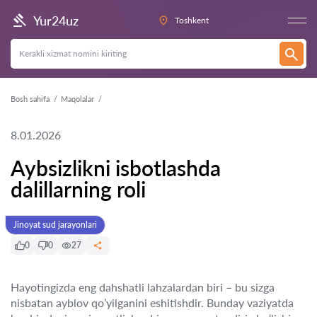
Yur24uz
Toshkent
Bosh sahifa
Maqolalar
8.01.2026
Aybsizlikni isbotlashda
dalillarning roli
Jinoyat sud jarayonlari
0
0
27
Hayotingizda eng dahshatli lahzalardan biri – bu sizga
nisbatan ayblov qo’yilganini eshitishdir. Bunday vaziyatda