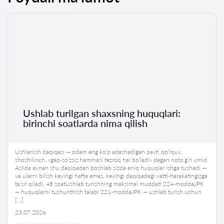
Ushlab turilgan shaxsning huquqlari:
birinchi soatlarda nima qilish
Ushlanish daqiqasi — odam eng ko’p adashadigan payt: qo’rquv,
shoshilinch, «gap-so’zsiz hammasi tezroq hal bo’ladi» degan noto’g’ri umid.
Aslida aynan shu daqiqadan boshlab sizda aniq huquqlar ishga tushadi —
va ularni bilish keyingi hafta emas, keyingi daqiqadagi xatti-harakatingizga
ta’sir qiladi. 48 soatUshlab turishning maksimal muddati 224-moddaJPK
— huquqlarni tushuntirish talabi 221-moddaJPK — ushlab turish uchun
[…]
23.07.2026