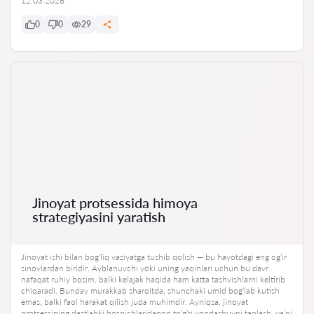
12.03.2026
0
0
29
Jinoyat protsessida himoya
strategiyasini yaratish
Jinoyat ishi bilan bog‘liq vaziyatga tushib qolish — bu hayotdagi eng og‘ir
sinovlardan biridir. Ayblanuvchi yoki uning yaqinlari uchun bu davr
nafaqat ruhiy bosim, balki kelajak haqida ham katta tashvishlarni keltirib
chiqaradi. Bunday murakkab sharoitda, shunchaki umid bog‘lab kutish
emas, balki faol harakat qilish juda muhimdir. Ayniqsa, jinoyat
protsessining dastlabki bosqichlaridanoq to‘g‘ri yondashuvni tanlash, ya’ni