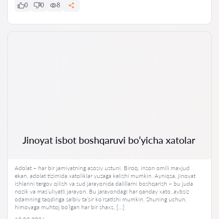
0
0
8
Jinoyat isbot boshqaruvi bo‘yicha xatolar
Adolat – har bir jamiyatning asosiy ustuni. Biroq, inson omili mavjud
ekan, adolat tizimida xatoliklar yuzaga kelishi mumkin. Ayniqsa, jinoyat
ishlarini tergov qilish va sud jarayonida dalillarni boshqarish – bu juda
nozik va mas’uliyatli jarayon. Bu jarayondagi har qanday xato, aybsiz
odamning taqdiriga salbiy ta’sir ko’rsatishi mumkin. Shuning uchun,
himoyaga muhtoj bo’lgan har bir shaxs, […]