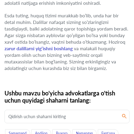
adolatli natijaga erishish imkoniyatini oshiradi.
Esda tuting, huquq tizimi murakkab bo’lib, unda har bir
detal muhim. Dalillar nafaqat sizning so’zlaringizni
tasdiqlaydi, balki adolatning qaror topishiga yordam beradi.
Agar sizga nisbatan ayblovlar qo’yilgan bo’lsa yoki bunday
xavf ostida bo’lsangiz, vaqtni behuda o’tkazmang. Hoziroq
zarur dalillarni yig‘ishni boshlang
va malakali huquqiy
yordam olish uchun bizning veb-saytimiz orqali
mutaxassislar bilan bog’laning. Sizning erkinligingiz va
adolatingiz uchun kurashda biz siz bilan birgamiz.
Ushbu mavzu bo'yicha advokatlarga o'tish
uchun quyidagi shaharni tanlang:
Samarqand
Andijon
Buxoro
Namangan
Farg‘ona