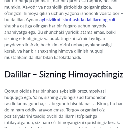
har bir daqiqa qimmatli, har bir qaror esa taqdiriy bo‘lishi
mumkin. Xavotir va noaniqlik girdobida qolganingizda,
o’zingizni himoya qilish uchun yagona ishonchli vosita bor –
bu dalillar. Aynan
aybsizlikni isbotlashda dalillarning roli
shubha ostiga olingan har bir fuqaro uchun hayotiy
ahamiyatga ega. Bu shunchaki yuridik atama emas, balki
sizning erkinligingiz va adolatingizni ta’minlaydigan
poydevordir. Axir, hech kim o’zini nohaq ayblanmasligi
kerak, va har bir shaxsning himoya qilinish huquqi
mustahkam dalillar bilan kafolatlanadi.
Dalillar – Sizning Himoyachingiz
Qonun oldida har bir shaxs aybsizlik prezumpsiyasi
huquqiga ega. Ya’ni, sizning aybingiz sud tomonidan
tasdiqlanmaguncha, siz begunoh hisoblanasiz. Biroq, bu har
doim ham oddiy jarayon emas. Tergov organlari o’z
pozitsiyalarini tasdiqlovchi dalillarni to’plashga
intilayotganda, siz ham o’z himoyangizni qurishingiz kerak.