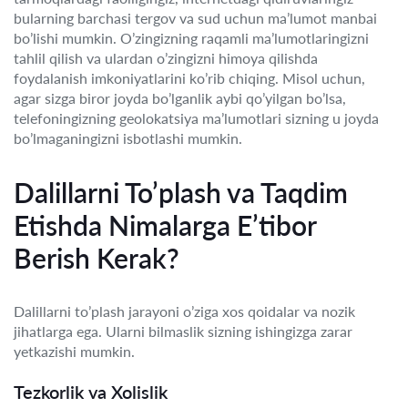
bularning barchasi tergov va sud uchun ma’lumot manbai
bo’lishi mumkin. O’zingizning raqamli ma’lumotlaringizni
tahlil qilish va ulardan o’zingizni himoya qilishda
foydalanish imkoniyatlarini ko’rib chiqing. Misol uchun,
agar sizga biror joyda bo’lganlik aybi qo’yilgan bo’lsa,
telefoningizning geolokatsiya ma’lumotlari sizning u joyda
bo’lmaganingizni isbotlashi mumkin.
Dalillarni To’plash va Taqdim
Etishda Nimalarga E’tibor
Berish Kerak?
Dalillarni to’plash jarayoni o’ziga xos qoidalar va nozik
jihatlarga ega. Ularni bilmaslik sizning ishingizga zarar
yetkazishi mumkin.
Tezkorlik va Xolislik