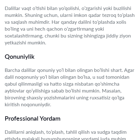
Dalillar vaqt o’tishi bilan yo’qolishi, o’zgarishi yoki buzilishi
mumkin. Shuning uchun, ularni imkon qadar tezroq to’plash
va saqlash muhimdir. Har qanday dalilni to’plashda xolis
bo’ling va uni hech qachon o’zgartirmang yoki
soxtalashtirmang, chunki bu sizning ishingizga jiddiy ziyon
yetkazishi mumkin.
Qonuniylik
Barcha dalillar qonuniy yo’l bilan olingan bo’lishi shart. Agar
dalil noqonuniy yo’l bilan olingan bo’lsa, u sud tomonidan
qabul qilinmasligi va hatto sizga nisbatan qo’shimcha
ayblovlar qo’yilishiga sabab bo’lishi mumkin. Masalan,
birovning shaxsiy yozishmalarini uning ruxsatisiz qo’lga
kiritish noqonuniydir.
Professional Yordam
Dalillarni aniqlash, to’plash, tahlil qilish va sudga taqdim
etishda malakali huquqshunosning yordami juda muhim.