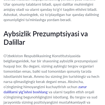
Ular qonuniy talablarni biladi, qaysi dalillar muhimligini
aniqlay oladi va ularni qanday to’g’ri taqdim etishni biladi.
Advokat, shuningdek, siz to’playdigan har qanday dalilning
qonuniyligini ta’minlashga yordam beradi.
Aybsizlik Prezumptsiyasi va
Dalillar
O’zbekiston Respublikasining Konstitutsiyasida
belgilanganidek, har bir shaxsning aybsizlik prezumpsiyasi
huquqi bor. Bu degani, sizning aybingiz tergov organlari
tomonidan emas, balki sud tomonidan qonuniy tarzda
isbotlanishi kerak. Ammo bu sizning jim turishingiz va hech
narsa qilmasligingiz kerak degani emas. Aksincha,
o’zingizning himoyangizni kuchaytirish uchun
zarur
dalillarni yig’ishni boshlang
va ularni taqdim etish orqali
o’zingizning begunohligingizni isbotlang. Bu tergov va sud
jarayonida sizning pozitsiyangizni mustahkamlaydi va