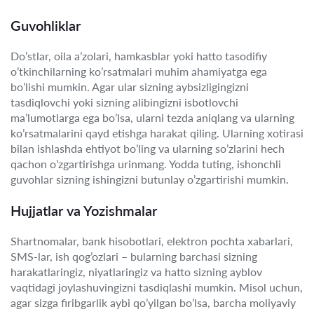
Guvohliklar
Do’stlar, oila a’zolari, hamkasblar yoki hatto tasodifiy
o’tkinchilarning ko’rsatmalari muhim ahamiyatga ega
bo’lishi mumkin. Agar ular sizning aybsizligingizni
tasdiqlovchi yoki sizning alibingizni isbotlovchi
ma’lumotlarga ega bo’lsa, ularni tezda aniqlang va ularning
ko’rsatmalarini qayd etishga harakat qiling. Ularning xotirasi
bilan ishlashda ehtiyot bo’ling va ularning so’zlarini hech
qachon o’zgartirishga urinmang. Yodda tuting, ishonchli
guvohlar sizning ishingizni butunlay o’zgartirishi mumkin.
Hujjatlar va Yozishmalar
Shartnomalar, bank hisobotlari, elektron pochta xabarlari,
SMS-lar, ish qog’ozlari – bularning barchasi sizning
harakatlaringiz, niyatlaringiz va hatto sizning ayblov
vaqtidagi joylashuvingizni tasdiqlashi mumkin. Misol uchun,
agar sizga firibgarlik aybi qo’yilgan bo’lsa, barcha moliyaviy