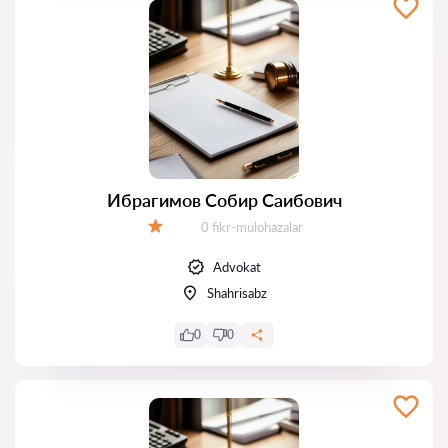
Ибрагимов Собир Саибович
Fikrlar:
0 fikr-mulohazalar
Baholash:
Advokat
Shahrisabz
0
0