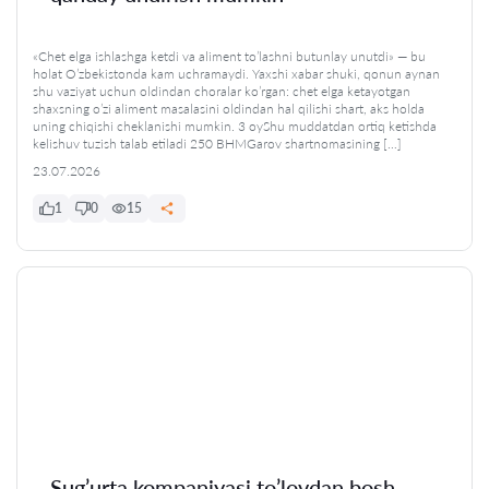
«Chet elga ishlashga ketdi va aliment to’lashni butunlay unutdi» — bu
holat O’zbekistonda kam uchramaydi. Yaxshi xabar shuki, qonun aynan
shu vaziyat uchun oldindan choralar ko’rgan: chet elga ketayotgan
shaxsning o’zi aliment masalasini oldindan hal qilishi shart, aks holda
uning chiqishi cheklanishi mumkin. 3 oyShu muddatdan ortiq ketishda
kelishuv tuzish talab etiladi 250 BHMGarov shartnomasining […]
23.07.2026
1
0
15
Sug’urta kompaniyasi to’lovdan bosh