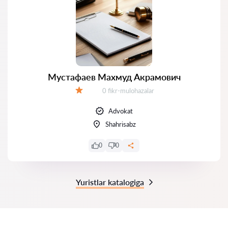
Мустафаев Махмуд Акрамович
Fikrlar:
0 fikr-mulohazalar
Baholash:
Advokat
Shahrisabz
0
0
Yuristlar katalogiga