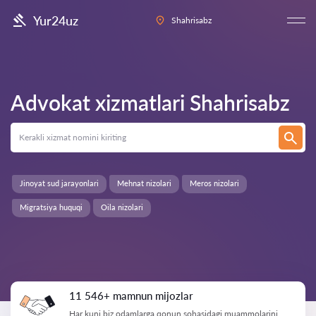
Yur24uz
Shahrisabz
Advokat xizmatlari
Shahrisabz
Jinoyat sud jarayonlari
Mehnat nizolari
Meros nizolari
Migratsiya huquqi
Oila nizolari
11 546+ mamnun mijozlar
Har kuni biz odamlarga qonun sohasidagi muammolarini