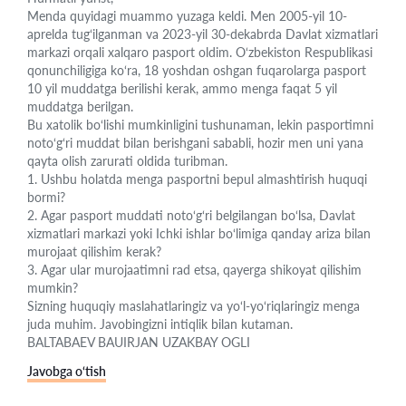
Menda quyidagi muammo yuzaga keldi. Men 2005-yil 10-
aprelda tug‘ilganman va 2023-yil 30-dekabrda Davlat xizmatlari
markazi orqali xalqaro pasport oldim. O‘zbekiston Respublikasi
qonunchiligiga ko‘ra, 18 yoshdan oshgan fuqarolarga pasport
10 yil muddatga berilishi kerak, ammo menga faqat 5 yil
muddatga berilgan.
Bu xatolik bo‘lishi mumkinligini tushunaman, lekin pasportimni
noto‘g‘ri muddat bilan berishgani sababli, hozir men uni yana
qayta olish zarurati oldida turibman.
1. Ushbu holatda menga pasportni bepul almashtirish huquqi
bormi?
2. Agar pasport muddati noto‘g‘ri belgilangan bo‘lsa, Davlat
xizmatlari markazi yoki Ichki ishlar bo‘limiga qanday ariza bilan
murojaat qilishim kerak?
3. Agar ular murojaatimni rad etsa, qayerga shikoyat qilishim
mumkin?
Sizning huquqiy maslahatlaringiz va yo‘l-yo‘riqlaringiz menga
juda muhim. Javobingizni intiqlik bilan kutaman.
BALTABAEV BAUIRJAN UZAKBAY OGLI
Javobga o‘tish