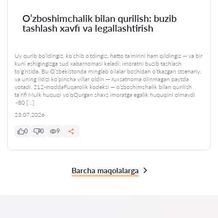
O’zboshimchalik bilan qurilish: buzib
tashlash xavfi va legallashtirish
Uy qurib bo’ldingiz, ko’chib o’tdingiz, hatto ta’mirini ham qildingiz — va bir
kuni eshigingizga sud xabarnomasi keladi: imoratni buzib tashlash
to’g’risida. Bu O’zbekistonda minglab oilalar boshidan o’tkazgan stsenariy,
va uning ildizi ko’pincha yillar oldin — ruxsatnoma olinmagan paytda
yotadi. 212-moddaFuqarolik kodeksi — o’zboshimchalik bilan qurilish
ta’rifi Mulk huquqi yo’qQurgan shaxs imoratga egalik huquqini olmaydi
~80 […]
23.07.2026
0
0
9
Barcha maqolalarga