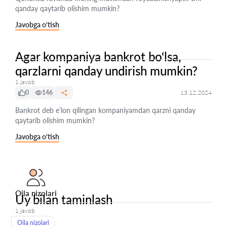
qanday qaytarib olishim mumkin?
Javobga o‘tish
Agar kompaniya bankrot bo‘lsa,
qarzlarni qanday undirish mumkin?
1 javob
0
146
13.12.2024
Bankrot deb e’lon qilingan kompaniyamdan qarzni qanday
qaytarib olishim mumkin?
Javobga o‘tish
Oila nizolari
Uy bilan taminlash
1 javob
Oila nizolari