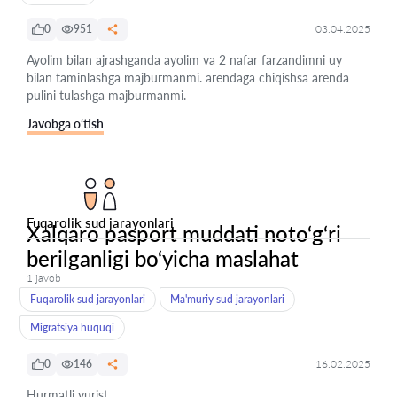
0
951
03.04.2025
Ayolim bilan ajrashganda ayolim va 2 nafar farzandimni uy
bilan taminlashga majburmanmi. arendaga chiqishsa arenda
pulini tulashga majburmanmi.
Javobga o‘tish
Fuqarolik sud jarayonlari
Xalqaro pasport muddati noto‘g‘ri
berilganligi bo‘yicha maslahat
1 javob
Fuqarolik sud jarayonlari
Ma'muriy sud jarayonlari
Migratsiya huquqi
0
146
16.02.2025
Hurmatli yurist,