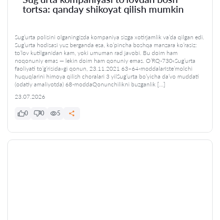
tortsa: qanday shikoyat qilish mumkin
Sug’urta polisini olganingizda kompaniya sizga xotirjamlik va’da qilgan edi.
Sug’urta hodisasi yuz berganda esa, ko’pincha boshqa manzara ko’rasiz:
to’lov kutilganidan kam, yoki umuman rad javobi. Bu doim ham
noqonuniy emas — lekin doim ham qonuniy emas. O’RQ-730«Sug’urta
faoliyati to’g’risida»gi qonun, 23.11.2021 63–64-moddalarIste’molchi
huquqlarini himoya qilish choralari 3 yilSug’urta bo’yicha da’vo muddati
(odatiy amaliyotda) 68-moddaQonunchilikni buzganlik […]
23.07.2026
0
0
5