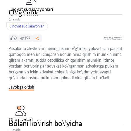
Jinoyat sud jarayonlari
O\’g\’irlik
1 javob
Jinoyat sud jarayonlari
0
197
03.04.2025
Assalomu aleyko\’m mening akam o\’g\’irlik ayblovi bilan padsut
qamoqda men uni chiqarish uchun nima qilishim mumkin nima
qilsam akamni sudda ozodlikka chiqarishim mumkin iltimos
yordam berivoringlar advakat ko\’rganman advakatga pulxam
berganman lekin advakat chiqarishiga ko\’zim yetmayapti
qo\’limda boshqa pulimxam qolmadi nina qilsam bo\’ladi
Javobga o‘tish
Oila nizolari
Bolani ko\’rish bo\’yicha
1 javob