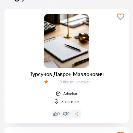
Турсунов Даврон Мавлонович
Fikrlar:
0 fikr-mulohazalar
Baholash:
Advokat
Shahrisabz
0
0