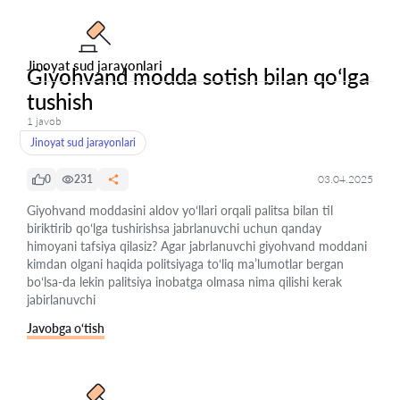
Jinoyat sud jarayonlari
Giyohvand modda sotish bilan qoʻlga
tushish
1 javob
Jinoyat sud jarayonlari
0
231
03.04.2025
Giyohvand moddasini aldov yoʻllari orqali palitsa bilan til
biriktirib qoʻlga tushirishsa jabrlanuvchi uchun qanday
himoyani tafsiya qilasiz? Agar jabrlanuvchi giyohvand moddani
kimdan olgani haqida politsiyaga toʻliq maʼlumotlar bergan
boʻlsa-da lekin palitsiya inobatga olmasa nima qilishi kerak
jabirlanuvchi
Javobga o‘tish