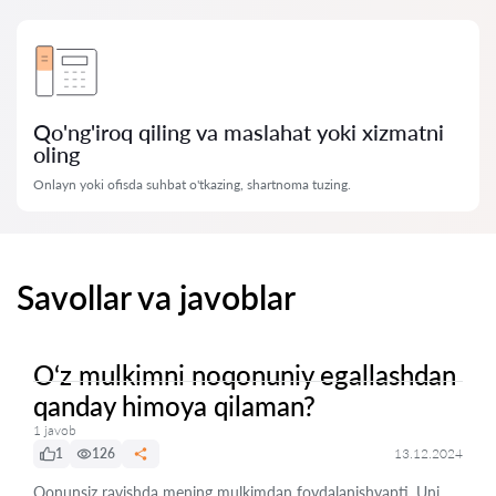
Qo'ng'iroq qiling va maslahat yoki xizmatni
oling
Onlayn yoki ofisda suhbat o'tkazing, shartnoma tuzing.
Savollar va javoblar
O‘z mulkimni noqonuniy egallashdan
qanday himoya qilaman?
1 javob
1
126
13.12.2024
Qonunsiz ravishda mening mulkimdan foydalanishyapti. Uni