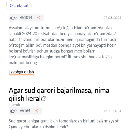
Oila nizolari
0
1014
27.03.2025
Assalom alaykum turmush o\’rtoğim bilan o\’rtamizda nizo
sababli 2024 20 oktyabrdan beri yashamaymiz o\’rtamizda 2
nafar farzandimiz bor ular hozir meni qaramoğimda turmush
o\’rtoğim ajrim bo\’lmasdan boshqa ayol bn yashayapti hozir
bollarni ko\’rish uchun sudga bergan men bollarni
ko\’rsatmaslikkga haqqim bormi? İltimos shu haqida to\’liq
malumot bering
Javobga o‘tish
Agar sud qarori bajarilmasa, nima
qilish kerak?
1 javob
0
164
13.12.2024
Sud qarori chiqarilgan, lekin tomonlardan biri uni bajarmayapti.
Qanday choralar ko‘rishim kerak?