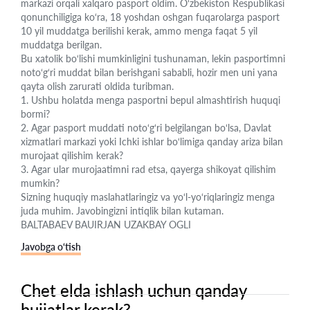
markazi orqali xalqaro pasport oldim. O‘zbekiston Respublikasi
qonunchiligiga ko‘ra, 18 yoshdan oshgan fuqarolarga pasport
10 yil muddatga berilishi kerak, ammo menga faqat 5 yil
muddatga berilgan.
Bu xatolik bo‘lishi mumkinligini tushunaman, lekin pasportimni
noto‘g‘ri muddat bilan berishgani sababli, hozir men uni yana
qayta olish zarurati oldida turibman.
1. Ushbu holatda menga pasportni bepul almashtirish huquqi
bormi?
2. Agar pasport muddati noto‘g‘ri belgilangan bo‘lsa, Davlat
xizmatlari markazi yoki Ichki ishlar bo‘limiga qanday ariza bilan
murojaat qilishim kerak?
3. Agar ular murojaatimni rad etsa, qayerga shikoyat qilishim
mumkin?
Sizning huquqiy maslahatlaringiz va yo‘l-yo‘riqlaringiz menga
juda muhim. Javobingizni intiqlik bilan kutaman.
BALTABAEV BAUIRJAN UZAKBAY OGLI
Javobga o‘tish
Chet elda ishlash uchun qanday
hujjatlar kerak?