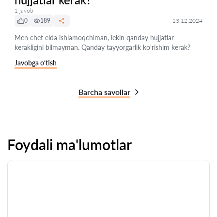
1 javob
0
189
13.12.2024
Men chet elda ishlamoqchiman, lekin qanday hujjatlar
kerakligini bilmayman. Qanday tayyorgarlik ko‘rishim kerak?
Javobga o‘tish
Barcha savollar
Foydali ma'lumotlar