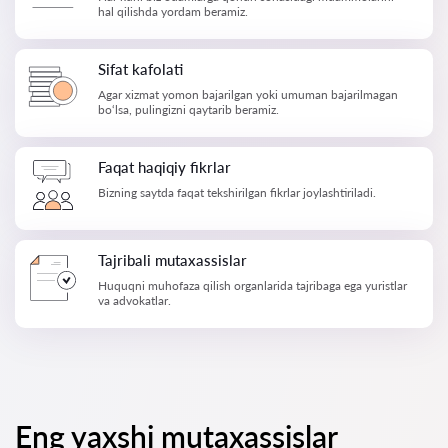
hal qilishda yordam beramiz.
Sifat kafolati
Agar xizmat yomon bajarilgan yoki umuman bajarilmagan
bo‘lsa, pulingizni qaytarib beramiz.
Faqat haqiqiy fikrlar
Bizning saytda faqat tekshirilgan fikrlar joylashtiriladi.
Tajribali mutaxassislar
Huquqni muhofaza qilish organlarida tajribaga ega yuristlar
va advokatlar.
Eng yaxshi mutaxassislar