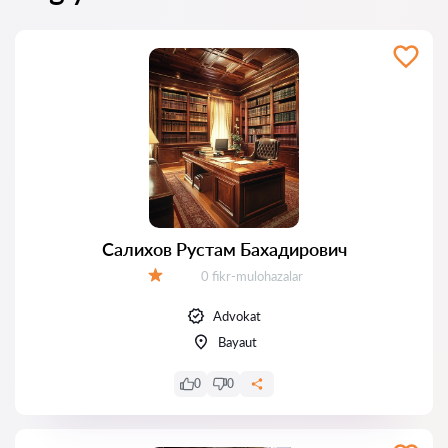
Салихов Рустам Бахадирович
Fikrlar:
0 fikr-mulohazalar
Baholash:
Advokat
Bayaut
0
0