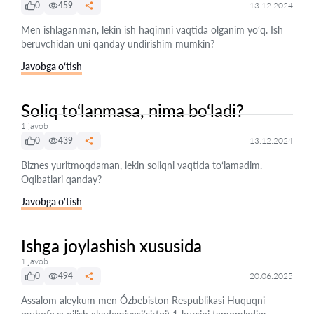
0
459
13.12.2024
Men ishlaganman, lekin ish haqimni vaqtida olganim yo‘q. Ish
beruvchidan uni qanday undirishim mumkin?
Javobga o‘tish
Soliq to‘lanmasa, nima bo‘ladi?
1 javob
0
439
13.12.2024
Biznes yuritmoqdaman, lekin soliqni vaqtida to‘lamadim.
Oqibatlari qanday?
Javobga o‘tish
Ishga joylashish xususida
1 javob
0
494
20.06.2025
Assalom aleykum men Ózbebiston Respublikasi Huquqni