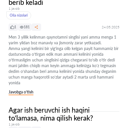
berib keladi
1 javob
Oila nizolari
1
181
24.05.2025
Men 3 yillik kelinman qaynotamni singlisi yani amma menga 1
yarim yildan boz manaviy va jismoniy zarar yetkazadi.
Amma yangi kelinini bir yig‘inga olib kelgan payit hammamiz bir
dasturxonda o‘tirgan edik man ammani kelinini yonida
o‘tirmasligim uchun singlisini qiziga chegarani to‘sib o‘tir dedi
mani jahlim chiqib man keyin ammaga kelinizga ko‘z tegmasin
dedim o‘shandan beri amma kelinini yonida shunday deganim
uchun manga haqorotli so‘zlar aytadi 2 marta urdi hammani
yonida
Javobga o‘tish
Agar ish beruvchi ish haqini
to‘lamasa, nima qilish kerak?
1 javob