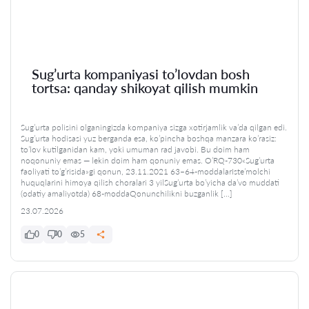
Sug’urta kompaniyasi to’lovdan bosh
tortsa: qanday shikoyat qilish mumkin
Sug’urta polisini olganingizda kompaniya sizga xotirjamlik va’da qilgan edi.
Sug’urta hodisasi yuz berganda esa, ko’pincha boshqa manzara ko’rasiz:
to’lov kutilganidan kam, yoki umuman rad javobi. Bu doim ham
noqonuniy emas — lekin doim ham qonuniy emas. O’RQ-730«Sug’urta
faoliyati to’g’risida»gi qonun, 23.11.2021 63–64-moddalarIste’molchi
huquqlarini himoya qilish choralari 3 yilSug’urta bo’yicha da’vo muddati
(odatiy amaliyotda) 68-moddaQonunchilikni buzganlik […]
23.07.2026
0
0
5