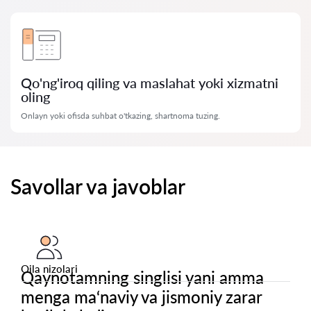
Qo'ng'iroq qiling va maslahat yoki xizmatni
oling
Onlayn yoki ofisda suhbat o'tkazing, shartnoma tuzing.
Savollar va javoblar
Oila nizolari
Qaynotamning singlisi yani amma
menga ma‘naviy va jismoniy zarar