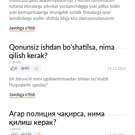
muhofaza qilish akademiyasi(sirtqi) 1-kursini tamomladim
notarial idoralarga advokat yordamchiligiga yoki adliya bólim
yoki boshqarmalariga shunigdek yuridik firmalarga quyi
lavozimlarga xodim sifatida ishga kira olamanmolamanmi
Javobga o‘tish
Qonunsiz ishdan bo‘shatilsa, nima
qilish kerak?
1 javob
0
80
13.12.2024
Ish beruvchi meni ogohlantirmasdan ishdan bo‘shatdi.
Huquqlarim qanday?
Javobga o‘tish
Агар полиция чақирса, нима
қилиш керак?
1 javob
0
149
13.12.2024