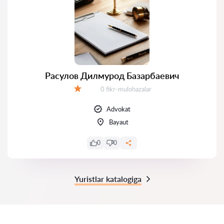
Расулов Дилмурод Базарбаевич
Fikrlar:
0 fikr-mulohazalar
Baholash:
Advokat
Bayaut
0
0
Yuristlar katalogiga