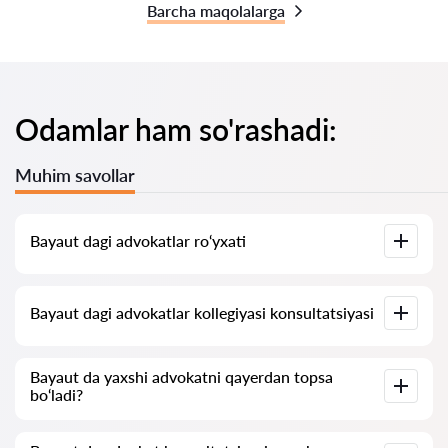
Barcha maqolalarga
Odamlar ham so'rashadi:
Muhim savollar
Bayaut dagi advokatlar ro‘yxati
Bayaut uchun maxsus tayyorlangan advokatlarning to‘liq
Bayaut dagi advokatlar kollegiyasi konsultatsiyasi
bazasi. Advokatlarning to‘liq tarjimai holi va telefon raqamlari
bilan.
Advokat bilan onlayn yoki ofisda hujjatlarni ko‘rib chiqish
Bayaut da yaxshi advokatni qayerdan topsa
asosida konsultatsiya. Bayaut dagi advokatlar kollegiyasi
bo‘ladi?
ro‘yxati. Advokatlar xizmatlari narxlari va mijozlar fikrlari.
Buni O‘zbekistondagi yuristlar va advokatlarni qidirish