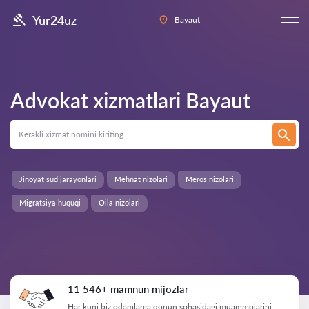
Yur24uz
Bayaut
Advokat xizmatlari
Bayaut
Jinoyat sud jarayonlari
Mehnat nizolari
Meros nizolari
Migratsiya huquqi
Oila nizolari
11 546+ mamnun mijozlar
Har kuni biz odamlarga qonun sohasidagi muammolarini