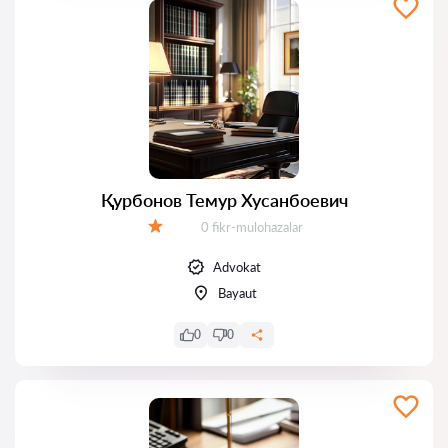
Қурбонов Темур Хусанбоевич
Fikrlar:
0 fikr-mulohazalar
Baholash:
Advokat
Bayaut
0
0