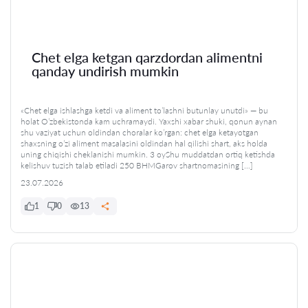
Chet elga ketgan qarzdordan alimentni
qanday undirish mumkin
«Chet elga ishlashga ketdi va aliment to’lashni butunlay unutdi» — bu
holat O’zbekistonda kam uchramaydi. Yaxshi xabar shuki, qonun aynan
shu vaziyat uchun oldindan choralar ko’rgan: chet elga ketayotgan
shaxsning o’zi aliment masalasini oldindan hal qilishi shart, aks holda
uning chiqishi cheklanishi mumkin. 3 oyShu muddatdan ortiq ketishda
kelishuv tuzish talab etiladi 250 BHMGarov shartnomasining […]
23.07.2026
1
0
13