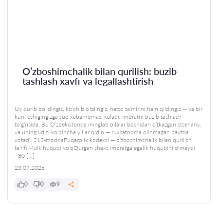
O’zboshimchalik bilan qurilish: buzib
tashlash xavfi va legallashtirish
Uy qurib bo’ldingiz, ko’chib o’tdingiz, hatto ta’mirini ham qildingiz — va bir
kuni eshigingizga sud xabarnomasi keladi: imoratni buzib tashlash
to’g’risida. Bu O’zbekistonda minglab oilalar boshidan o’tkazgan stsenariy,
va uning ildizi ko’pincha yillar oldin — ruxsatnoma olinmagan paytda
yotadi. 212-moddaFuqarolik kodeksi — o’zboshimchalik bilan qurilish
ta’rifi Mulk huquqi yo’qQurgan shaxs imoratga egalik huquqini olmaydi
~80 […]
23.07.2026
0
0
9