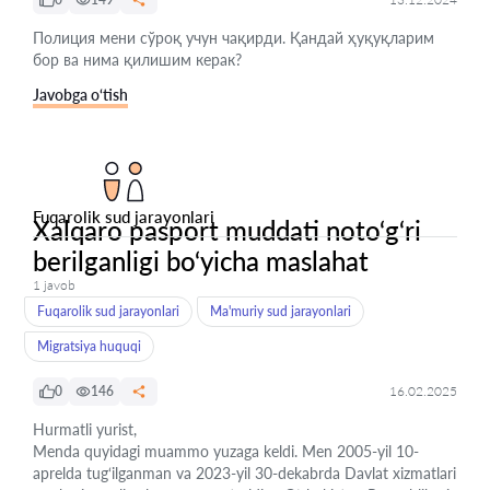
Полиция мени сўроқ учун чақирди. Қандай ҳуқуқларим
бор ва нима қилишим керак?
Javobga o‘tish
Fuqarolik sud jarayonlari
Xalqaro pasport muddati noto‘g‘ri
berilganligi bo‘yicha maslahat
1 javob
Fuqarolik sud jarayonlari
Ma'muriy sud jarayonlari
Migratsiya huquqi
0
146
16.02.2025
Hurmatli yurist,
Menda quyidagi muammo yuzaga keldi. Men 2005-yil 10-
aprelda tug‘ilganman va 2023-yil 30-dekabrda Davlat xizmatlari