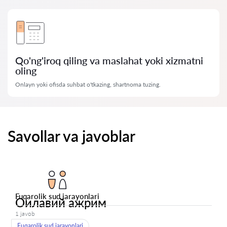
Qo'ng'iroq qiling va maslahat yoki xizmatni
oling
Onlayn yoki ofisda suhbat o'tkazing, shartnoma tuzing.
Savollar va javoblar
Fuqarolik sud jarayonlari
Оилавий ажрим
1 javob
Fuqarolik sud jarayonlari