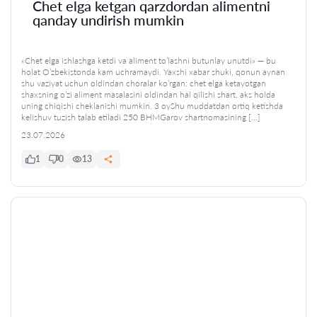
Chet elga ketgan qarzdordan alimentni
qanday undirish mumkin
«Chet elga ishlashga ketdi va aliment to’lashni butunlay unutdi» — bu
holat O’zbekistonda kam uchramaydi. Yaxshi xabar shuki, qonun aynan
shu vaziyat uchun oldindan choralar ko’rgan: chet elga ketayotgan
shaxsning o’zi aliment masalasini oldindan hal qilishi shart, aks holda
uning chiqishi cheklanishi mumkin. 3 oyShu muddatdan ortiq ketishda
kelishuv tuzish talab etiladi 250 BHMGarov shartnomasining […]
23.07.2026
1
0
13