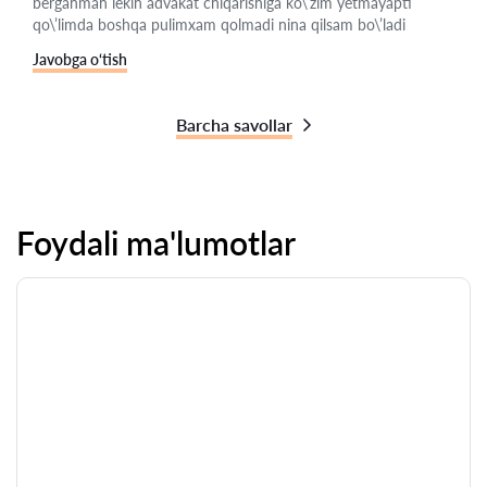
berganman lekin advakat chiqarishiga ko\’zim yetmayapti
qo\’limda boshqa pulimxam qolmadi nina qilsam bo\’ladi
Javobga o‘tish
Barcha savollar
Foydali ma'lumotlar