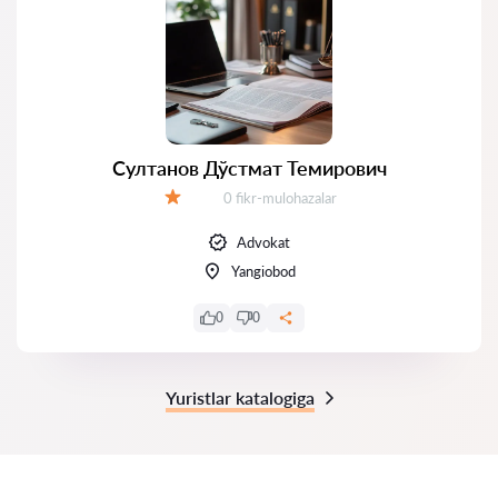
Султанов Дўстмат Темирович
Fikrlar:
0 fikr-mulohazalar
Baholash:
Advokat
Yangiobod
0
0
Yuristlar katalogiga