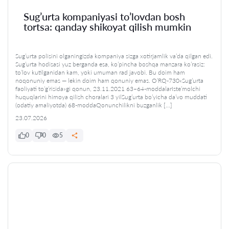
Sug’urta kompaniyasi to’lovdan bosh
tortsa: qanday shikoyat qilish mumkin
Sug’urta polisini olganingizda kompaniya sizga xotirjamlik va’da qilgan edi.
Sug’urta hodisasi yuz berganda esa, ko’pincha boshqa manzara ko’rasiz:
to’lov kutilganidan kam, yoki umuman rad javobi. Bu doim ham
noqonuniy emas — lekin doim ham qonuniy emas. O’RQ-730«Sug’urta
faoliyati to’g’risida»gi qonun, 23.11.2021 63–64-moddalarIste’molchi
huquqlarini himoya qilish choralari 3 yilSug’urta bo’yicha da’vo muddati
(odatiy amaliyotda) 68-moddaQonunchilikni buzganlik […]
23.07.2026
0
0
5