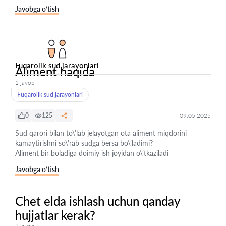
Javobga o‘tish
Fuqarolik sud jarayonlari
Aliment haqida
1 javob
Fuqarolik sud jarayonlari
0
125
09.05.2025
Sud qarori bilan to\’lab jelayotgan ota aliment miqdorini
kamaytirishni so\’rab sudga bersa bo\’ladimi?
Aliment bir boladiga doimiy ish joyidan o\’tkaziladi
Javobga o‘tish
Chet elda ishlash uchun qanday
hujjatlar kerak?