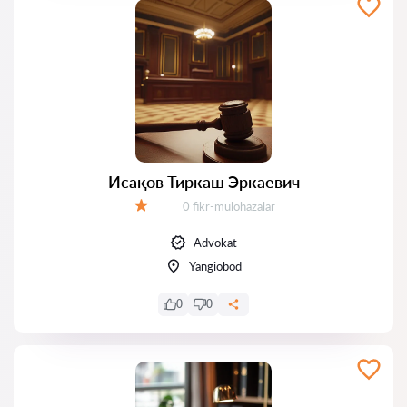
Исақов Тиркаш Эркаевич
Fikrlar:
0 fikr-mulohazalar
Baholash:
Advokat
Yangiobod
0
0