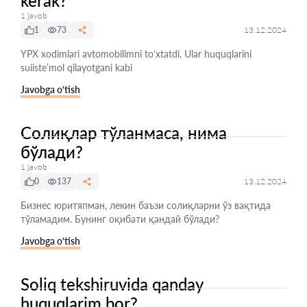
kerak?
1 javob
1
73
13.12.2024
YPX xodimlari avtomobilimni to‘xtatdi. Ular huquqlarini
suiiste’mol qilayotgani kabi
Javobga o‘tish
Солиқлар тўланмаса, нима
бўлади?
1 javob
0
137
13.12.2024
Бизнес юритяпман, лекин баъзи солиқларни ўз вақтида
тўламадим. Бунинг оқибати қандай бўлади?
Javobga o‘tish
Soliq tekshiruvida qanday
huquqlarim bor?