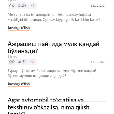
1 javob
0
189
13.12.2024
Men chet elda ishlamoqchiman, lekin qanday hujjatlar
kerakligini bilmayman. Qanday tayyorgarlik ko‘rishim kerak?
Javobga o‘tish
Ажрашиш пайтида мулк қандай
бўлинади?
1 javob
0
154
13.12.2024
Турмуш ўртоғим билан ажрашяпмиз. Мулкни қандай
бўлиш мумкин ва қоидаси қандай?
Javobga o‘tish
Agar avtomobil to‘xtatilsa va
tekshiruv o‘tkazilsa, nima qilish