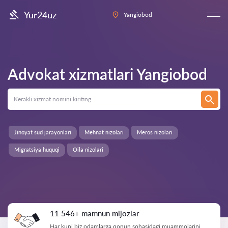
Yur24uz
Yangiobod
Advokat xizmatlari
Yangiobod
Jinoyat sud jarayonlari
Mehnat nizolari
Meros nizolari
Migratsiya huquqi
Oila nizolari
11 546+ mamnun mijozlar
Har kuni biz odamlarga qonun sohasidagi muammolarini