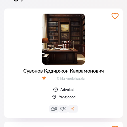
Сувонов Қодиржон Кахрамонович
Fikrlar:
0 fikr-mulohazalar
Baholash:
Advokat
Yangiobod
0
0