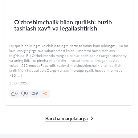
O’zboshimchalik bilan qurilish: buzib
tashlash xavfi va legallashtirish
Uy qurib bo’ldingiz, ko’chib o’tdingiz, hatto ta’mirini ham qildingiz — va bir
kuni eshigingizga sud xabarnomasi keladi: imoratni buzib tashlash
to’g’risida. Bu O’zbekistonda minglab oilalar boshidan o’tkazgan stsenariy,
va uning ildizi ko’pincha yillar oldin — ruxsatnoma olinmagan paytda
yotadi. 212-moddaFuqarolik kodeksi — o’zboshimchalik bilan qurilish
ta’rifi Mulk huquqi yo’qQurgan shaxs imoratga egalik huquqini olmaydi
~80 […]
23.07.2026
0
0
9
Barcha maqolalarga