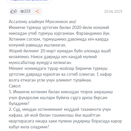
0
233
20.06.2025
Ассалому алайкум Мухсинжон ака!
Иккинчи турмуш уртогим билан 2020-йили конуний
никохдан утиб турмуш курганман. Фарзандимиз йук.
Хотиним соглом, турмушимиз давомида хеч-каерда
конуний равишда ишламаган.
Жорий йилнинг 20-март кунидан буён алохида яшаб
келаяпмиз. Никох даврида хеч кандай мулкий
муносабатлар вужудга келмаган.
Менинг номимдаги турар-жойлар биринчи турмуш
уртогим даврида курилган ва сотиб олинган. 1 нафар
волга етмаган угли учун алимент тулайман.
Савол:
1. Иккинчи хотиним билан никохдан тезрок ажрашиш
учун фукаролик ишлари буйича судга ариза берсам
буладими?
2. Суд, мендан хотинимнинг моддий таъминоти учун
нафака, уй-жой билан таъминлаш ёки яшаётган
квартирасига ижара хаки пулини ундириш борасида карор
кабул кила оладими?