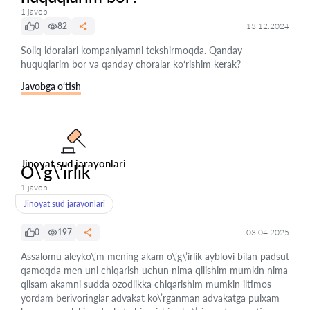
1 javob
0
82
13.12.2024
Soliq idoralari kompaniyamni tekshirmoqda. Qanday
huquqlarim bor va qanday choralar ko‘rishim kerak?
Javobga o‘tish
Jinoyat sud jarayonlari
O\’g\’irlik
1 javob
Jinoyat sud jarayonlari
0
197
03.04.2025
Assalomu aleyko\’m mening akam o\’g\’irlik ayblovi bilan padsut
qamoqda men uni chiqarish uchun nima qilishim mumkin nima
qilsam akamni sudda ozodlikka chiqarishim mumkin iltimos
yordam berivoringlar advakat ko\’rganman advakatga pulxam