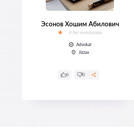
Эсонов Хошим Абилович
Fikrlar:
0 fikr-mulohazalar
Baholash:
Advokat
Jizzax
0
0