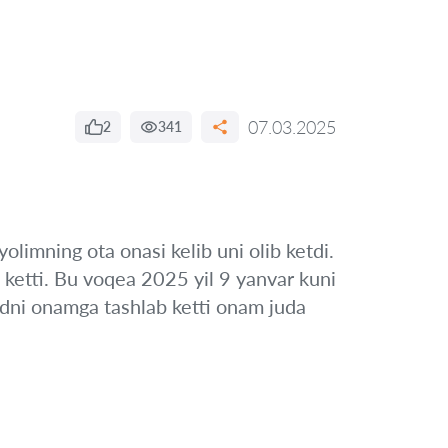
07.03.2025
2
341
olimning ota onasi kelib uni olib ketdi.
b ketti. Bu voqea 2025 yil 9 yanvar kuni
andni onamga tashlab ketti onam juda