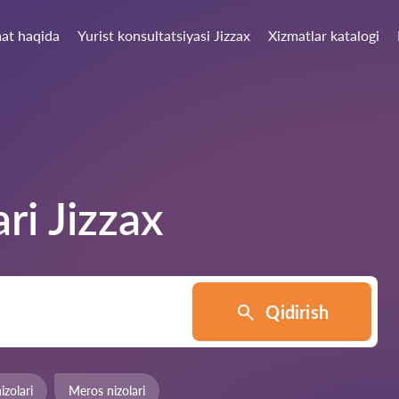
at haqida
Yurist konsultatsiyasi Jizzax
Xizmatlar katalogi
ari
Jizzax
Qidirish
zolari
Meros nizolari