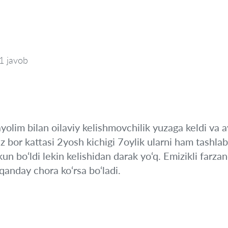
1 javob
lim bilan oilaviy kelishmovchilik yuzaga keldi va ay
iz bor kattasi 2yosh kichigi 7oylik ularni ham tashla
un bo‘ldi lekin kelishidan darak yo‘q. Emizikli farz
anday chora ko‘rsa bo‘ladi.