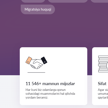
Migratsiya huquqi
11 546+ mamnun mijozlar
Sifat
Har kuni biz odamlarga qonun
Agar xi
sohasidagi muammolarini hal qilishda
umuman 
yordam beramiz.
qaytari