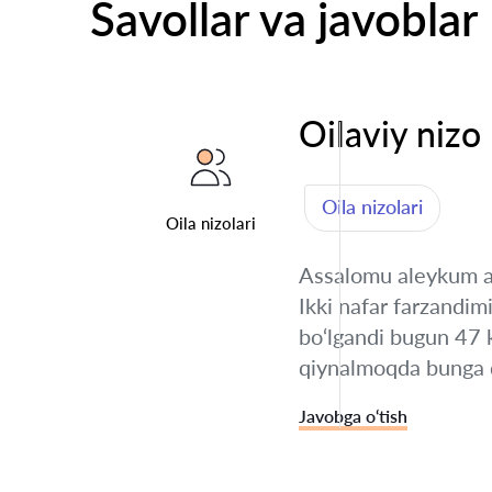
Savollar va javoblar
Oilaviy nizo
Oila nizolari
Oila nizolari
Assalomu aleykum ayo
Ikki nafar farzandim
bo‘lgandi bugun 47 k
qiynalmoqda bunga q
Javobga o‘tish