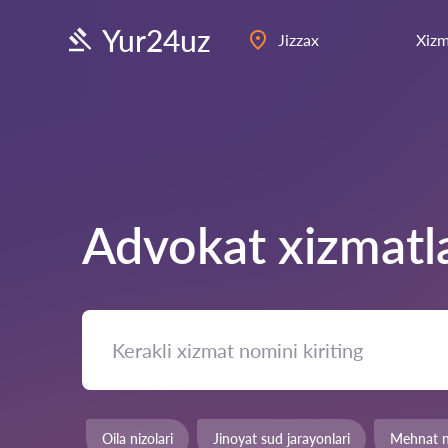
Yur24uz
Jizzax
Xizm
Advokat xizmatl
Oila nizolari
Jinoyat sud jarayonlari
Mehnat ni