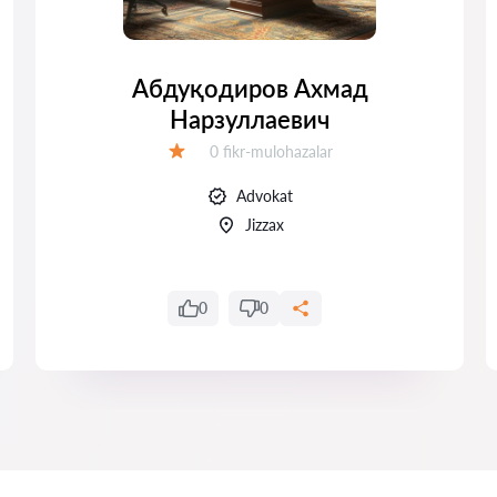
Абдуқодиров Ахмад
Нарзуллаевич
Fikrlar:
0 fikr-mulohazalar
Baholash:
Advokat
Jizzax
0
0