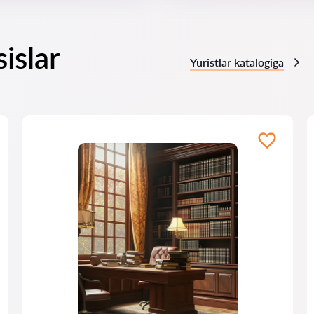
islar
Yuristlar katalogiga