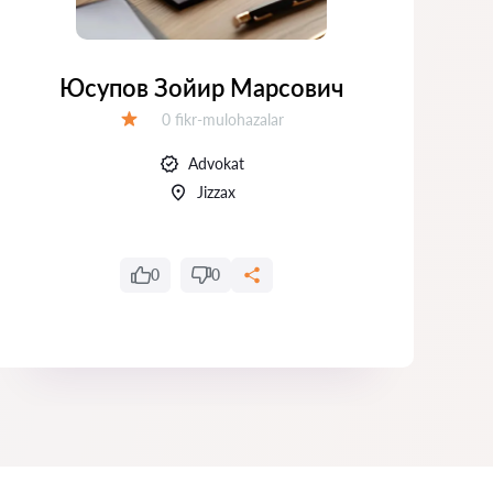
Юсупов Зойир Марсович
П
Fikrlar:
0 fikr-mulohazalar
Baholash:
Advokat
Jizzax
0
0