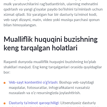
mulk yaratuvchilarini rag‘batlantirish, ularning mehnatini
qadrlash va yangi g‘oyalar paydo bo‘lishini ta’minlash uchun
xizmat qiladi. Siz yaratgan har bir dasturiy ta’minot kodi,
veb-sayt dizayni, matn, video yoki musiqa parchasi qonun
bilan himoyalangan.
Mualliflik huquqini buzishning
keng tarqalgan holatlari
Raqamli dunyoda mualliflik huquqini buzishning ko‘plab
shakllari mavjud. Eng keng tarqalganlari orasida quyidagilar
bor:
Veb-sayt kontentini o‘g‘irlash:
Boshqa veb-saytdagi
maqolalar, fotosuratlar, infografikalarni ruxsatsiz
nusxalash va o‘z resursingizda joylashtirish.
Dasturiy ta’minot qaroqchiligi:
Litsenziyasiz dasturiy