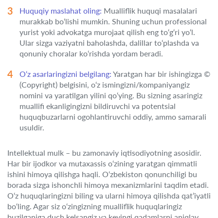
Huquqiy maslahat oling:
Mualliflik huquqi masalalari
murakkab bo‘lishi mumkin. Shuning uchun professional
yurist yoki advokatga murojaat qilish eng to‘g‘ri yo‘l.
Ular sizga vaziyatni baholashda, dalillar to‘plashda va
qonuniy choralar ko‘rishda yordam beradi.
O‘z asarlaringizni belgilang:
Yaratgan har bir ishingizga ©
(Copyright) belgisini, o‘z ismingizni/kompaniyangiz
nomini va yaratilgan yilini qo‘ying. Bu sizning asaringiz
muallifi ekanligingizni bildiruvchi va potentsial
huquqbuzarlarni ogohlantiruvchi oddiy, ammo samarali
usuldir.
Intellektual mulk – bu zamonaviy iqtisodiyotning asosidir.
Har bir ijodkor va mutaxassis o‘zining yaratgan qimmatli
ishini himoya qilishga haqli. O‘zbekiston qonunchiligi bu
borada sizga ishonchli himoya mexanizmlarini taqdim etadi.
O‘z huquqlaringizni biling va ularni himoya qilishda qat’iyatli
bo‘ling. Agar siz o‘zingizning mualliflik huquqlaringiz
buzilganiga duch kelsangiz va keyingi qadamlarni aniqlay