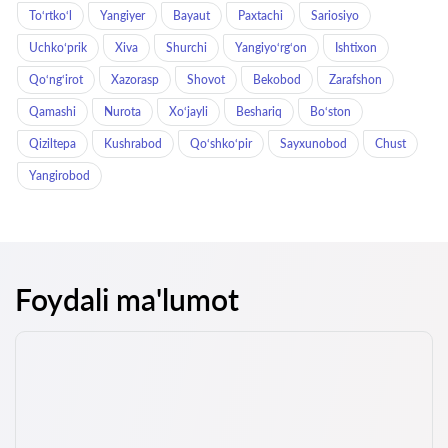
To‘rtko‘l
Yangiyer
Bayaut
Paxtachi
Sariosiyo
Uchkoʻprik
Xiva
Shurchi
Yangiyo‘rg‘on
Ishtixon
Qo‘ng‘irot
Xazorasp
Shovot
Bekobod
Zarafshon
Qamashi
Nurota
Xo‘jayli
Beshariq
Bo‘ston
Qiziltepa
Kushrabod
Qo‘shko‘pir
Sayxunobod
Chust
Yangirobod
Foydali ma'lumot