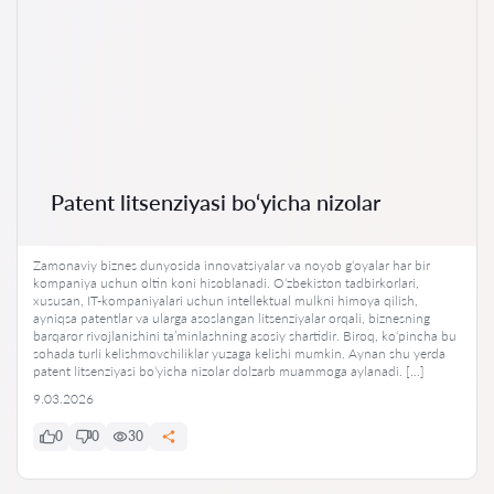
Patent litsenziyasi bo‘yicha nizolar
Zamonaviy biznes dunyosida innovatsiyalar va noyob g‘oyalar har bir
kompaniya uchun oltin koni hisoblanadi. O‘zbekiston tadbirkorlari,
xususan, IT-kompaniyalari uchun intellektual mulkni himoya qilish,
ayniqsa patentlar va ularga asoslangan litsenziyalar orqali, biznesning
barqaror rivojlanishini ta’minlashning asosiy shartidir. Biroq, ko‘pincha bu
sohada turli kelishmovchiliklar yuzaga kelishi mumkin. Aynan shu yerda
patent litsenziyasi bo‘yicha nizolar dolzarb muammoga aylanadi. […]
9.03.2026
0
0
30