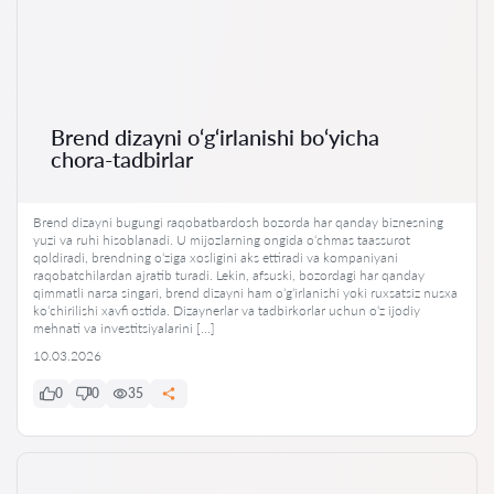
Brend dizayni o‘g‘irlanishi bo‘yicha
chora-tadbirlar
Brend dizayni bugungi raqobatbardosh bozorda har qanday biznesning
yuzi va ruhi hisoblanadi. U mijozlarning ongida o‘chmas taassurot
qoldiradi, brendning o‘ziga xosligini aks ettiradi va kompaniyani
raqobatchilardan ajratib turadi. Lekin, afsuski, bozordagi har qanday
qimmatli narsa singari, brend dizayni ham o‘g‘irlanishi yoki ruxsatsiz nusxa
ko‘chirilishi xavfi ostida. Dizaynerlar va tadbirkorlar uchun o‘z ijodiy
mehnati va investitsiyalarini […]
10.03.2026
0
0
35