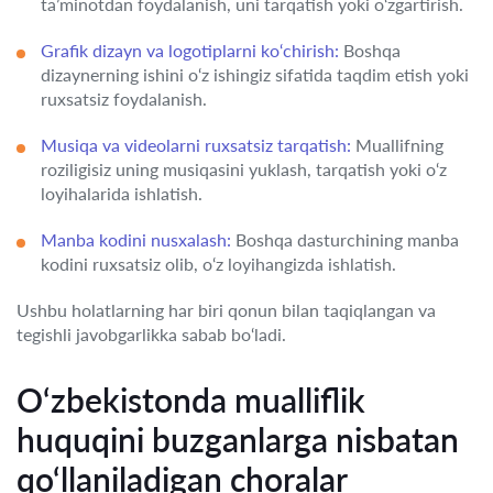
ta’minotdan foydalanish, uni tarqatish yoki o‘zgartirish.
Grafik dizayn va logotiplarni ko‘chirish:
Boshqa
dizaynerning ishini o‘z ishingiz sifatida taqdim etish yoki
ruxsatsiz foydalanish.
Musiqa va videolarni ruxsatsiz tarqatish:
Muallifning
roziligisiz uning musiqasini yuklash, tarqatish yoki o‘z
loyihalarida ishlatish.
Manba kodini nusxalash:
Boshqa dasturchining manba
kodini ruxsatsiz olib, o‘z loyihangizda ishlatish.
Ushbu holatlarning har biri qonun bilan taqiqlangan va
tegishli javobgarlikka sabab bo‘ladi.
O‘zbekistonda mualliflik
huquqini buzganlarga nisbatan
qo‘llaniladigan choralar