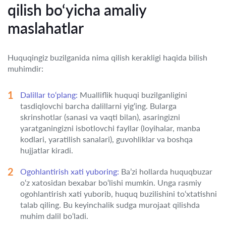
qilish bo‘yicha amaliy
maslahatlar
Huquqingiz buzilganida nima qilish kerakligi haqida bilish
muhimdir:
Dalillar to‘plang:
Mualliflik huquqi buzilganligini
tasdiqlovchi barcha dalillarni yig‘ing. Bularga
skrinshotlar (sanasi va vaqti bilan), asaringizni
yaratganingizni isbotlovchi fayllar (loyihalar, manba
kodlari, yaratilish sanalari), guvohliklar va boshqa
hujjatlar kiradi.
Ogohlantirish xati yuboring:
Ba’zi hollarda huquqbuzar
o‘z xatosidan bexabar bo‘lishi mumkin. Unga rasmiy
ogohlantirish xati yuborib, huquq buzilishini to‘xtatishni
talab qiling. Bu keyinchalik sudga murojaat qilishda
muhim dalil bo‘ladi.