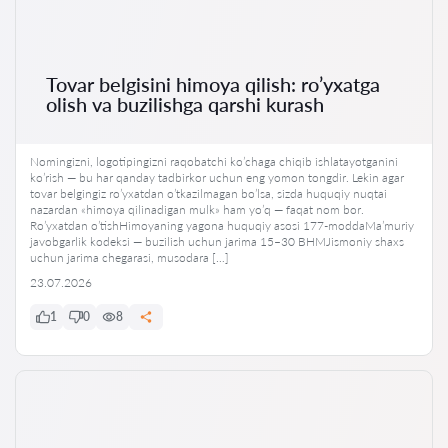
Tovar belgisini himoya qilish: ro’yxatga
olish va buzilishga qarshi kurash
Nomingizni, logotipingizni raqobatchi ko’chaga chiqib ishlatayotganini
ko’rish — bu har qanday tadbirkor uchun eng yomon tongdir. Lekin agar
tovar belgingiz ro’yxatdan o’tkazilmagan bo’lsa, sizda huquqiy nuqtai
nazardan «himoya qilinadigan mulk» ham yo’q — faqat nom bor.
Ro’yxatdan o’tishHimoyaning yagona huquqiy asosi 177-moddaMa’muriy
javobgarlik kodeksi — buzilish uchun jarima 15–30 BHMJismoniy shaxs
uchun jarima chegarasi, musodara […]
23.07.2026
1
0
8