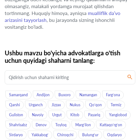
olmasangiz, malakali yordamga murojaat qilishdan
tortinmang. Huquqiy himoya, ayniqsa
mualliflik da’vo
arizasini tayyorlash
, bu jarayonda sizning ishonchli
vositangiz bo‘ladi.
Ushbu mavzu bo'yicha advokatlarga o'tish
uchun quyidagi shaharni tanlang:
Samarqand
Andijon
Buxoro
Namangan
Farg‘ona
Qarshi
Urganch
Jizzax
Nukus
Qo‘qon
Termiz
Guliston
Navoiy
Urgut
Kitob
Payariq
Yangiobod
Shahrisabz
Denov
Toyloq
Marg‘ilon
Kattaqo‘rg‘on
Sirdaryo
Yakkabog‘
Chiroqchi
Bulung‘ur
Oqdaryo