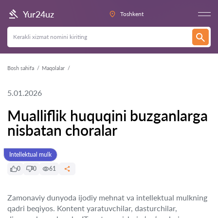
Yur24uz
Toshkent
Bosh sahifa
Maqolalar
5.01.2026
Mualliflik huquqini buzganlarga
nisbatan choralar
Intellektual mulk
0
0
61
Zamonaviy dunyoda ijodiy mehnat va intellektual mulkning
qadri beqiyos. Kontent yaratuvchilar, dasturchilar,