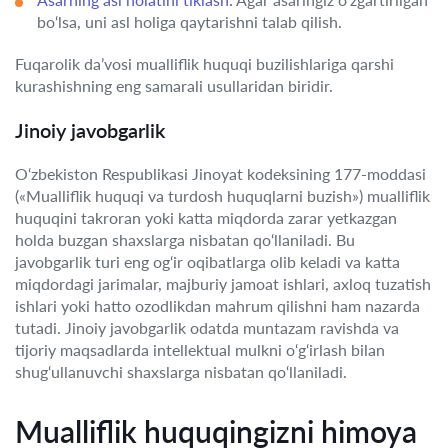
bo‘lsa, uni asl holiga qaytarishni talab qilish.
Fuqarolik da’vosi mualliflik huquqi buzilishlariga qarshi
kurashishning eng samarali usullaridan biridir.
Jinoiy javobgarlik
O‘zbekiston Respublikasi Jinoyat kodeksining 177-moddasi
(«Mualliflik huquqi va turdosh huquqlarni buzish») mualliflik
huquqini takroran yoki katta miqdorda zarar yetkazgan
holda buzgan shaxslarga nisbatan qo‘llaniladi. Bu
javobgarlik turi eng og‘ir oqibatlarga olib keladi va katta
miqdordagi jarimalar, majburiy jamoat ishlari, axloq tuzatish
ishlari yoki hatto ozodlikdan mahrum qilishni ham nazarda
tutadi. Jinoiy javobgarlik odatda muntazam ravishda va
tijoriy maqsadlarda intellektual mulkni o‘g‘irlash bilan
shug‘ullanuvchi shaxslarga nisbatan qo‘llaniladi.
Mualliflik huquqingizni himoya