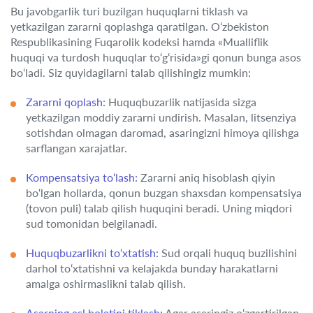
Bu javobgarlik turi buzilgan huquqlarni tiklash va
yetkazilgan zararni qoplashga qaratilgan. O‘zbekiston
Respublikasining Fuqarolik kodeksi hamda «Mualliflik
huquqi va turdosh huquqlar to‘g‘risida»gi qonun bunga asos
bo‘ladi. Siz quyidagilarni talab qilishingiz mumkin:
Zararni qoplash:
Huquqbuzarlik natijasida sizga
yetkazilgan moddiy zararni undirish. Masalan, litsenziya
sotishdan olmagan daromad, asaringizni himoya qilishga
sarflangan xarajatlar.
Kompensatsiya to‘lash:
Zararni aniq hisoblash qiyin
bo‘lgan hollarda, qonun buzgan shaxsdan kompensatsiya
(tovon puli) talab qilish huquqini beradi. Uning miqdori
sud tomonidan belgilanadi.
Huquqbuzarlikni to‘xtatish:
Sud orqali huquq buzilishini
darhol to‘xtatishni va kelajakda bunday harakatlarni
amalga oshirmaslikni talab qilish.
Asarning asl holatini tiklash:
Agar asaringiz o‘zgartirilgan