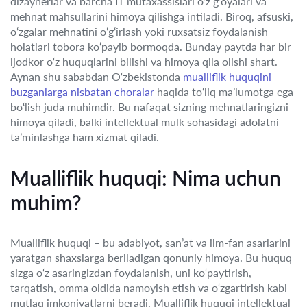
dizaynerlar va barcha IT mutaxassislari o‘z g‘oyalari va
mehnat mahsullarini himoya qilishga intiladi. Biroq, afsuski,
o‘zgalar mehnatini o‘g‘irlash yoki ruxsatsiz foydalanish
holatlari tobora ko‘payib bormoqda. Bunday paytda har bir
ijodkor o‘z huquqlarini bilishi va himoya qila olishi shart.
Aynan shu sababdan O‘zbekistonda
mualliflik huquqini
buzganlarga nisbatan choralar
haqida to‘liq ma’lumotga ega
bo‘lish juda muhimdir. Bu nafaqat sizning mehnatlaringizni
himoya qiladi, balki intellektual mulk sohasidagi adolatni
ta’minlashga ham xizmat qiladi.
Mualliflik huquqi: Nima uchun
muhim?
Mualliflik huquqi – bu adabiyot, san’at va ilm-fan asarlarini
yaratgan shaxslarga beriladigan qonuniy himoya. Bu huquq
sizga o‘z asaringizdan foydalanish, uni ko‘paytirish,
tarqatish, omma oldida namoyish etish va o‘zgartirish kabi
mutlaq imkoniyatlarni beradi. Mualliflik huquqi intellektual