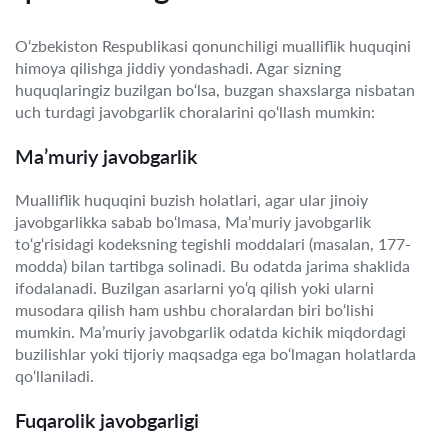
O‘zbekiston Respublikasi qonunchiligi mualliflik huquqini
himoya qilishga jiddiy yondashadi. Agar sizning
huquqlaringiz buzilgan bo‘lsa, buzgan shaxslarga nisbatan
uch turdagi javobgarlik choralarini qo‘llash mumkin:
Ma’muriy javobgarlik
Mualliflik huquqini buzish holatlari, agar ular jinoiy
javobgarlikka sabab bo‘lmasa, Ma’muriy javobgarlik
to‘g‘risidagi kodeksning tegishli moddalari (masalan, 177-
modda) bilan tartibga solinadi. Bu odatda jarima shaklida
ifodalanadi. Buzilgan asarlarni yo‘q qilish yoki ularni
musodara qilish ham ushbu choralardan biri bo‘lishi
mumkin. Ma’muriy javobgarlik odatda kichik miqdordagi
buzilishlar yoki tijoriy maqsadga ega bo‘lmagan holatlarda
qo‘llaniladi.
Fuqarolik javobgarligi