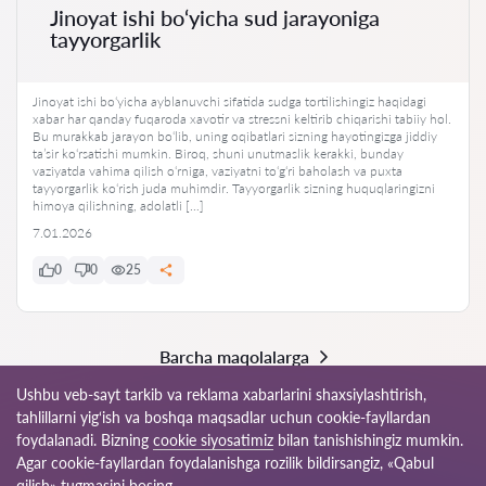
Jinoyat ishi bo‘yicha sud jarayoniga
tayyorgarlik
Jinoyat ishi bo‘yicha ayblanuvchi sifatida sudga tortilishingiz haqidagi
xabar har qanday fuqaroda xavotir va stressni keltirib chiqarishi tabiiy hol.
Bu murakkab jarayon bo‘lib, uning oqibatlari sizning hayotingizga jiddiy
ta’sir ko‘rsatishi mumkin. Biroq, shuni unutmaslik kerakki, bunday
vaziyatda vahima qilish o‘rniga, vaziyatni to‘g‘ri baholash va puxta
tayyorgarlik ko‘rish juda muhimdir. Tayyorgarlik sizning huquqlaringizni
himoya qilishning, adolatli […]
7.01.2026
0
0
25
Barcha maqolalarga
Ushbu veb-sayt tarkib va reklama xabarlarini shaxsiylashtirish,
tahlillarni yig‘ish va boshqa maqsadlar uchun cookie-fayllardan
foydalanadi. Bizning
cookie siyosatimiz
bilan tanishishingiz mumkin.
© 2026 Yur24uz
Agar cookie-fayllardan foydalanishga rozilik bildirsangiz, «Qabul
qilish» tugmasini bosing.