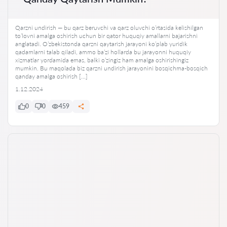
Qarzni undirish — bu qarz beruvchi va qarz oluvchi o’rtasida kelishilgan
to’lovni amalga oshirish uchun bir qator huquqiy amallarni bajarishni
anglatadi. O’zbekistonda qarzni qaytarish jarayoni ko’plab yuridik
qadamlarni talab qiladi, ammo ba’zi hollarda bu jarayonni huquqiy
xizmatlar yordamida emas, balki o’zingiz ham amalga oshirishingiz
mumkin. Bu maqolada biz qarzni undirish jarayonini bosqichma-bosqich
qanday amalga oshirish […]
1.12.2024
0
0
459