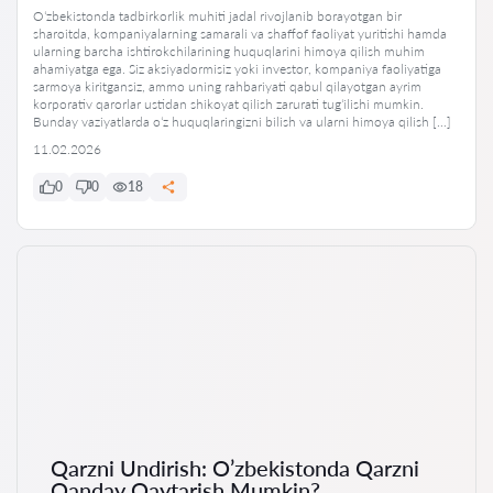
Oʻzbekistonda tadbirkorlik muhiti jadal rivojlanib borayotgan bir
sharoitda, kompaniyalarning samarali va shaffof faoliyat yuritishi hamda
ularning barcha ishtirokchilarining huquqlarini himoya qilish muhim
ahamiyatga ega. Siz aksiyadormisiz yoki investor, kompaniya faoliyatiga
sarmoya kiritgansiz, ammo uning rahbariyati qabul qilayotgan ayrim
korporativ qarorlar ustidan shikoyat qilish zarurati tugʻilishi mumkin.
Bunday vaziyatlarda oʻz huquqlaringizni bilish va ularni himoya qilish […]
11.02.2026
0
0
18
Qarzni Undirish: O’zbekistonda Qarzni
Qanday Qaytarish Mumkin?