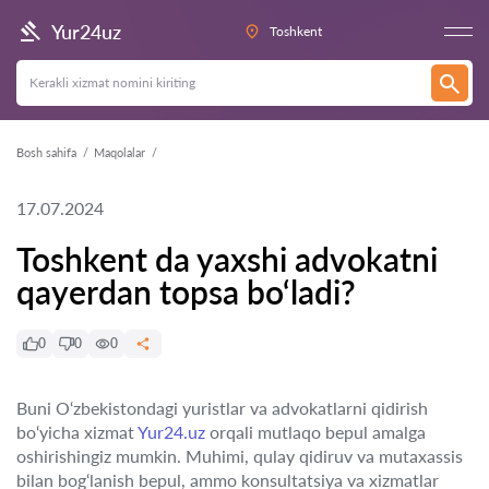
Yur24uz
Toshkent
Bosh sahifa
Maqolalar
17.07.2024
Toshkent da yaxshi advokatni
qayerdan topsa bo‘ladi?
0
0
0
Buni O‘zbekistondagi yuristlar va advokatlarni qidirish
bo‘yicha xizmat
Yur24.uz
orqali mutlaqo bepul amalga
oshirishingiz mumkin. Muhimi, qulay qidiruv va mutaxassis
bilan bog‘lanish bepul, ammo konsultatsiya va xizmatlar