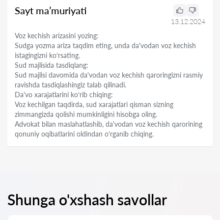
Sayt ma’muriyati
13.12.2024
Voz kechish arizasini yozing:
Sudga yozma ariza taqdim eting, unda da'vodan voz kechish
istagingizni ko‘rsating.
Sud majlisida tasdiqlang:
Sud majlisi davomida da'vodan voz kechish qaroringizni rasmiy
ravishda tasdiqlashingiz talab qilinadi.
Da'vo xarajatlarini ko‘rib chiqing:
Voz kechilgan taqdirda, sud xarajatlari qisman sizning
zimmangizda qolishi mumkinligini hisobga oling.
Advokat bilan maslahatlashib, da'vodan voz kechish qarorining
qonuniy oqibatlarini oldindan o‘rganib chiqing.
Shunga o'xshash savollar