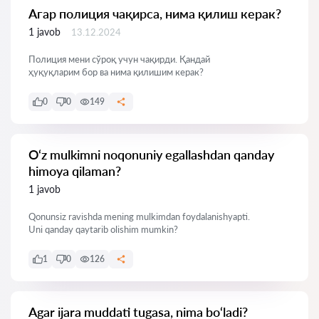
Агар полиция чақирса, нима қилиш керак?
1 javob
13.12.2024
Полиция мени сўроқ учун чақирди. Қандай
ҳуқуқларим бор ва нима қилишим керак?
0
0
149
O‘z mulkimni noqonuniy egallashdan qanday
himoya qilaman?
1 javob
Qonunsiz ravishda mening mulkimdan foydalanishyapti.
Uni qanday qaytarib olishim mumkin?
1
0
126
Agar ijara muddati tugasa, nima bo‘ladi?