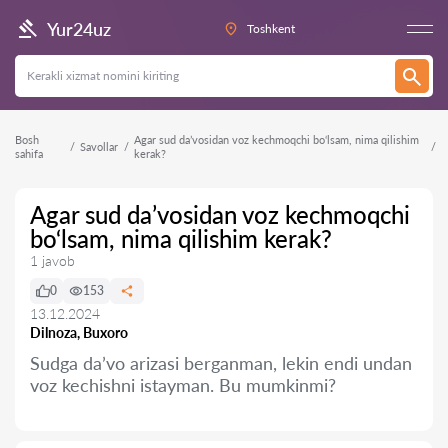
Yur24uz
Toshkent
Bosh
Agar sud da’vosidan voz kechmoqchi bo‘lsam, nima qilishim
Savollar
sahifa
kerak?
Agar sud da’vosidan voz kechmoqchi
bo‘lsam, nima qilishim kerak?
1 javob
0
153
13.12.2024
Dilnoza, Buxoro
Sudga da’vo arizasi berganman, lekin endi undan
voz kechishni istayman. Bu mumkinmi?