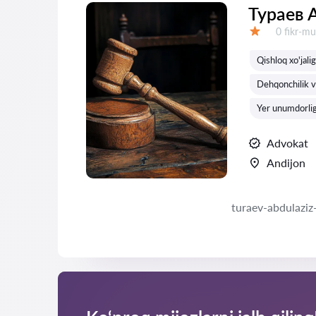
Тураев 
Fikrlar:
0 fikr-mu
Baholash:
Qishloq xo'jali
Dehqonchilik va
Yer unumdorligi
Advokat
Andijon
turaev-abdulaziz