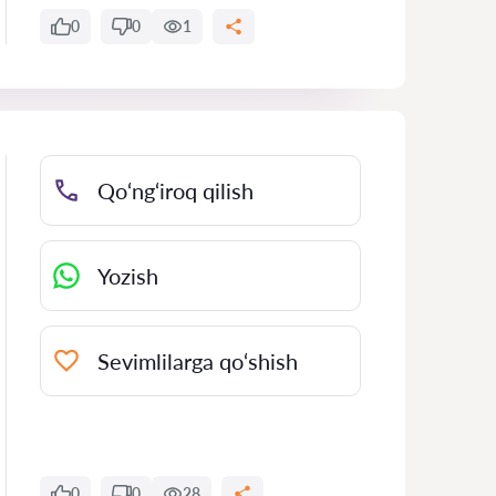
0
0
1
Qo‘ng‘iroq qilish
Yozish
Sevimlilarga qo‘shish
0
0
28