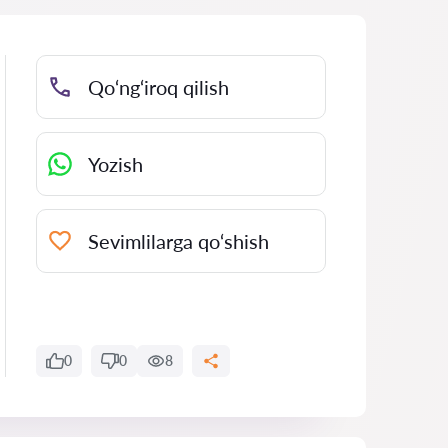
Qo‘ng‘iroq qilish
Yozish
Sevimlilarga qo‘shish
0
0
8