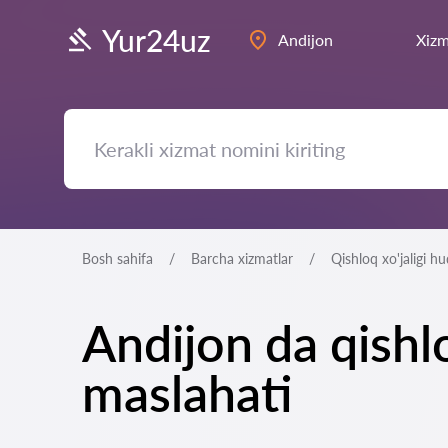
Yur24uz
Andijon
Xizm
Bosh sahifa
Barcha xizmatlar
Qishloq xo'jaligi h
Andijon da qishl
maslahati