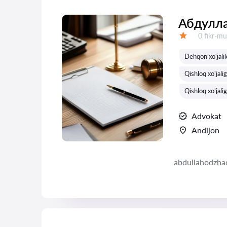
Абдулл
Fikrlar:
0 fikr-mu
Baholash:
Dehqon xo'jalik
Qishloq xo'jalig
Qishloq xo'jali
Advokat
Andijon
abdullahodzha