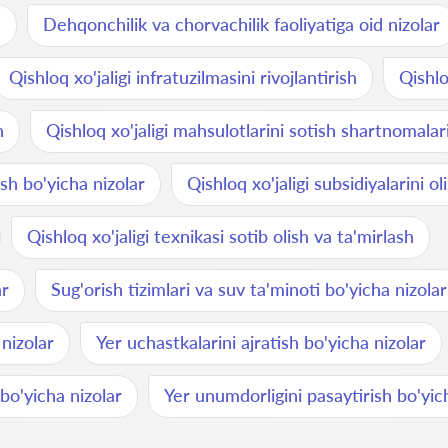
h
Dehqonchilik va chorvachilik faoliyatiga oid nizolar
Qishloq xo'jaligi infratuzilmasini rivojlantirish
Qishlo
h
Qishloq xo'jaligi mahsulotlarini sotish shartnomalar
ish bo'yicha nizolar
Qishloq xo'jaligi subsidiyalarini ol
Qishloq xo'jaligi texnikasi sotib olish va ta'mirlash
ar
Sug'orish tizimlari va suv ta'minoti bo'yicha nizolar
 nizolar
Yer uchastkalarini ajratish bo'yicha nizolar
bo'yicha nizolar
Yer unumdorligini pasaytirish bo'yic