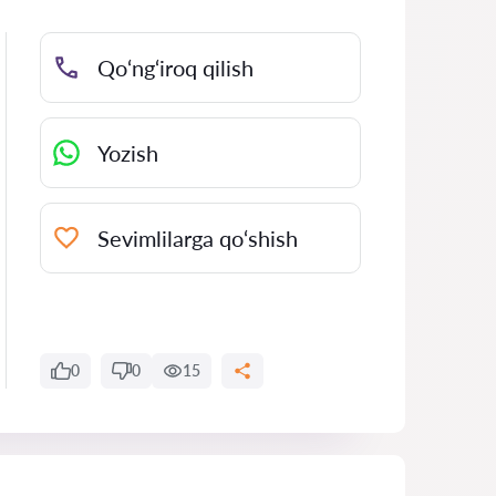
Qo‘ng‘iroq qilish
Yozish
Sevimlilarga qo‘shish
0
0
15