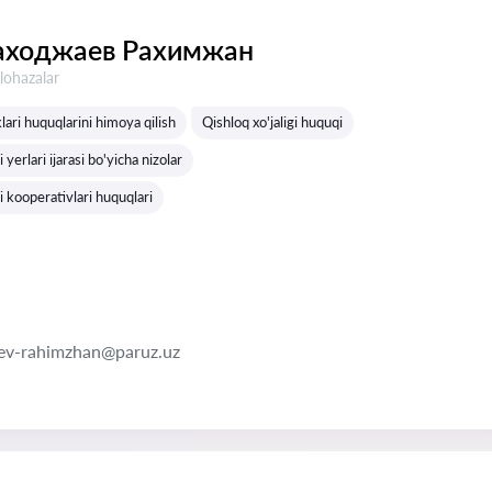
аходжаев Рахимжан
lohazalar
lari huquqlarini himoya qilish
Qishloq xo'jaligi huquqi
i yerlari ijarasi bo'yicha nizolar
gi kooperativlari huquqlari
ev-rahimzhan@paruz.uz