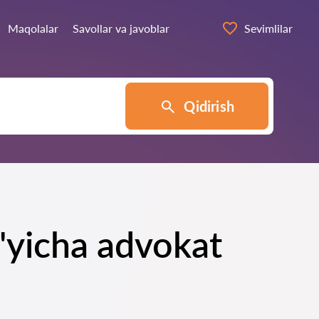
Maqolalar
Savollar va javoblar
Sevimlilar
Qidirish
o'yicha advokat