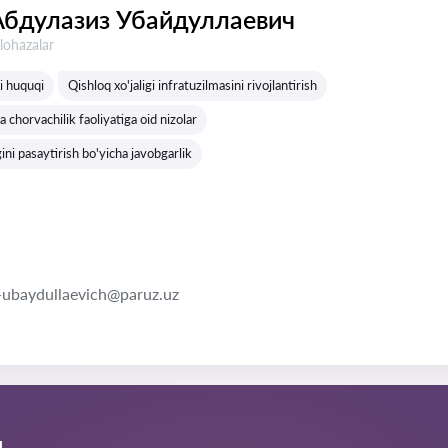
Абдулазиз Убайдуллаевич
lohazalar
gi huquqi
Qishloq xo'jaligi infratuzilmasini rivojlantirish
 chorvachilik faoliyatiga oid nizolar
ni pasaytirish bo'yicha javobgarlik
-ubaydullaevich@paruz.uz