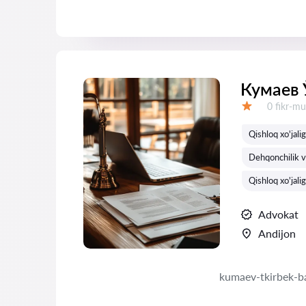
Кумаев 
Fikrlar:
0 fikr-mu
Baholash:
Qishloq xo'jalig
Dehqonchilik va
Qishloq xo'jalig
Advokat
Andijon
kumaev-tkirbek-