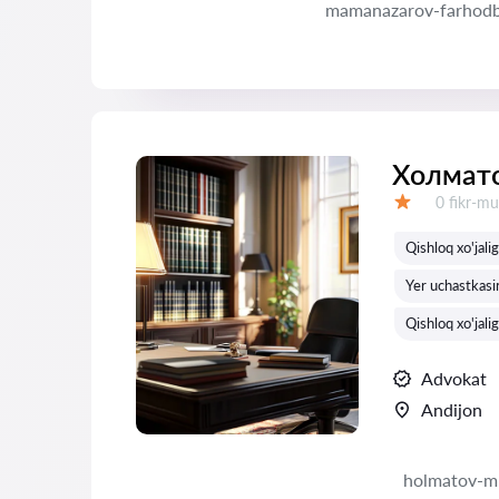
mamanazarov-farhod
Холмат
Fikrlar:
0 fikr-mu
Baholash:
Qishloq xo'jali
Yer uchastkasin
Qishloq xo'jali
Advokat
Andijon
holmatov-m