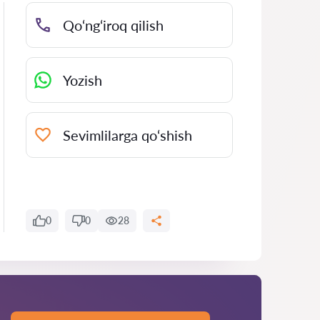
Qo‘ng‘iroq qilish
Yozish
Sevimlilarga qo‘shish
0
0
28