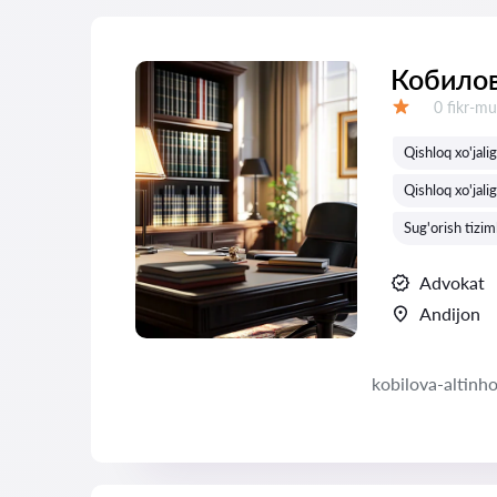
Кобилов
Fikrlar:
0 fikr-mu
Baholash:
Qishloq xo'jali
Qishloq xo'jalig
Sug'orish tizim
Advokat
Andijon
kobilova-altinh