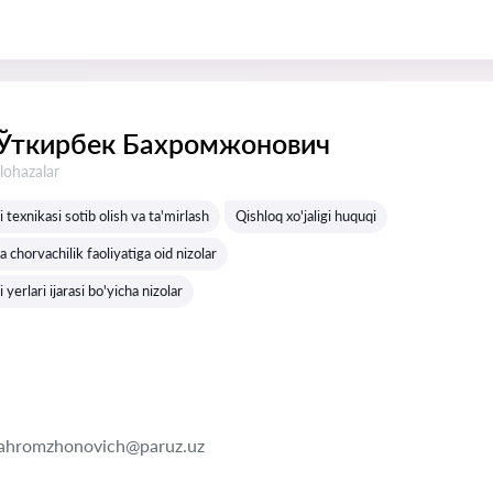
Ўткирбек Бахромжонович
lohazalar
i texnikasi sotib olish va ta'mirlash
Qishloq xo'jaligi huquqi
 chorvachilik faoliyatiga oid nizolar
i yerlari ijarasi bo'yicha nizolar
bahromzhonovich@paruz.uz