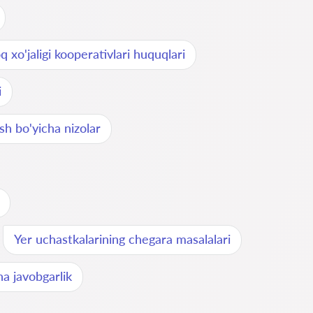
q xo'jaligi kooperativlari huquqlari
i
ish bo'yicha nizolar
Yer uchastkalarining chegara masalalari
ha javobgarlik