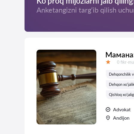
Ko‘proq mijozlarni jalb qiling
Anketangizni targ‘ib qilish uchu
Мамана
Fikrlar:
0 fikr-mu
Baholash:
Dehqonchilik va
Dehqon xo'jalik
Qishloq xo'jalig
Advokat
Andijon