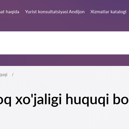
at haqida
Yurist konsultatsiyasi Andijon
Xizmatlar katalogi
uquqi
oq xo'jaligi huquqi b