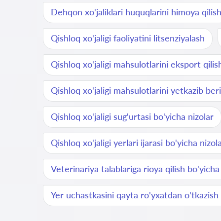
Dehqon xo'jaliklari huquqlarini himoya qilis
Qishloq xo'jaligi faoliyatini litsenziyalash
Qishloq xo'jaligi mahsulotlarini eksport qilis
Qishloq xo'jaligi mahsulotlarini yetkazib ber
Qishloq xo'jaligi sug'urtasi bo'yicha nizolar
Qishloq xo'jaligi yerlari ijarasi bo'yicha nizol
Veterinariya talablariga rioya qilish bo'yicha
Yer uchastkasini qayta ro'yxatdan o'tkazish 