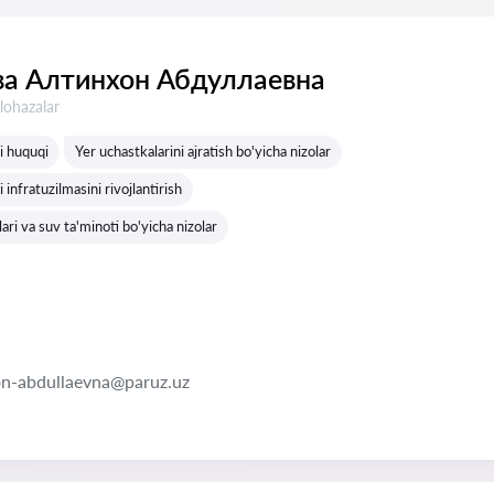
а Алтинхон Абдуллаевна
lohazalar
gi huquqi
Yer uchastkalarini ajratish bo'yicha nizolar
i infratuzilmasini rivojlantirish
lari va suv ta'minoti bo'yicha nizolar
on-abdullaevna@paruz.uz