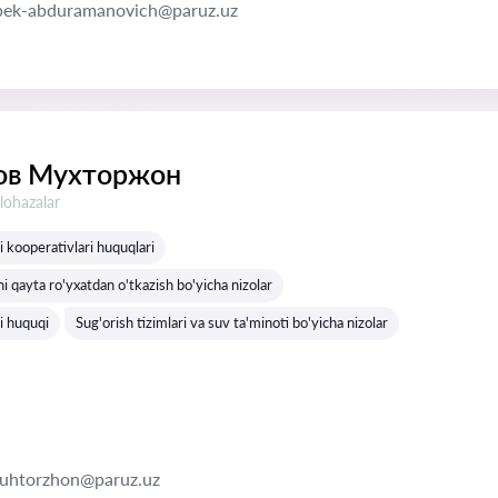
bek-abduramanovich@paruz.uz
ов Мухторжон
lohazalar
gi kooperativlari huquqlari
i qayta ro'yxatdan o'tkazish bo'yicha nizolar
gi huquqi
Sug'orish tizimlari va suv ta'minoti bo'yicha nizolar
uhtorzhon@paruz.uz