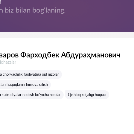
!
n biz bilan bog‘laning.
заров Фарходбек Абдураҳманович
lohazalar
 chorvachilik faoliyatiga oid nizolar
lari huquqlarini himoya qilish
i subsidiyalarini olish bo'yicha nizolar
Qishloq xo'jaligi huquqi