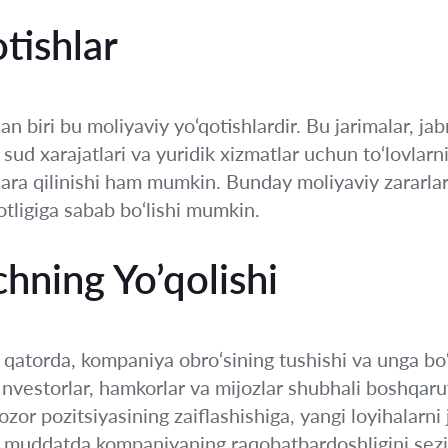
tishlar
an biri bu moliyaviy yo‘qotishlardir. Bu jarimalar, j
ud xarajatlari va yuridik xizmatlar uchun to‘lovlarni 
ara qilinishi ham mumkin. Bunday moliyaviy zararlar
rotligiga sabab bo‘lishi mumkin.
hning Yo’qolishi
r qatorda, kompaniya obro‘sining tushishi va unga bo
 Investorlar, hamkorlar va mijozlar shubhali boshqar
ozor pozitsiyasining zaiflashishiga, yangi loyihalarni 
q muddatda kompaniyaning raqobatbardoshligini sezil