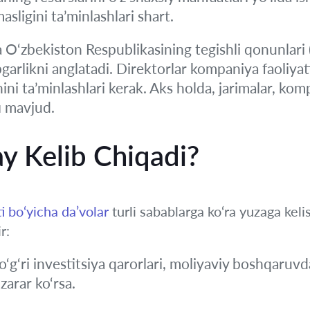
ligini ta’minlashlari shart.
O‘zbekiston Respublikasining tegishli qonunlari (
garlikni anglatadi. Direktorlar kompaniya faoliyati
ni ta’minlashlari kerak. Aks holda, jarimalar, komp
fi mavjud.
y Kelib Chiqadi?
i bo‘yicha da’volar
turli sabablarga ko‘ra yuzaga kel
r:
‘g‘ri investitsiya qarorlari, moliyaviy boshqaruvda
zarar ko‘rsa.