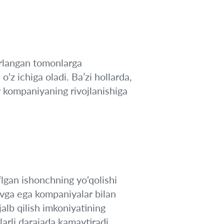
abrlangan tomonlarga
o‘z ichiga oladi. Ba’zi hollarda,
 kompaniyaning rivojlanishiga
‘lgan ishonchning yo‘qolishi
uvga ega kompaniyalar bilan
jalb qilish imkoniyatining
arli darajada kamaytiradi.