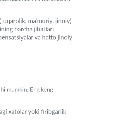
fuqarolik, ma’muriy, jinoiy)
ning barcha jihatlari
ensatsiyalar va hatto jinoiy
ishi mumkin. Eng keng
gi xatolar yoki firibgarlik