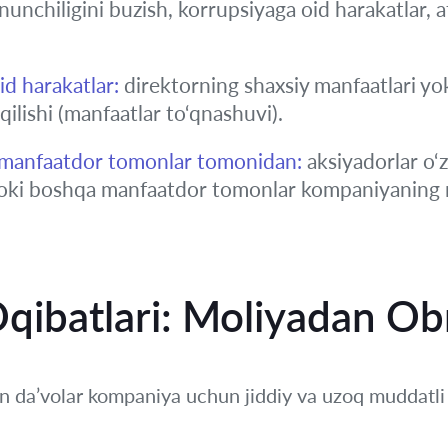
nunchiligini buzish, korrupsiyaga oid harakatlar, 
d harakatlar:
direktorning shaxsiy manfaatlari y
ilishi (manfaatlar to‘qnashuvi).
 manfaatdor tomonlar tomonidan:
aksiyadorlar o‘z
a yoki boshqa manfaatdor tomonlar kompaniyaning 
Oqibatlari: Moliyadan Ob
an da’volar kompaniya uchun jiddiy va uzoq muddatli o