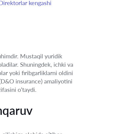
Direktorlar kengashi
himdir. Mustaqil yuridik
oladilar. Shuningdek, ichki va
ar yoki firibgarliklarni oldini
h (D&O insurance) amaliyotini
fasini o‘taydi.
hqaruv