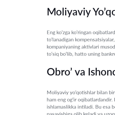
Moliyaviy Yo’qo
Eng ko‘zga ko‘ringan oqibatlard
to‘lanadigan kompensatsiyalar, s
kompaniyaning aktivlari musod
to‘siq bo‘lib, hatto uning bank
Obro’ va Ishonc
Moliyaviy yo‘qotishlar bilan bi
ham eng og‘ir oqibatlardandir.
ishlamaslikka intiladi. Bu esa b
pasayishiga olib keladi va uzo