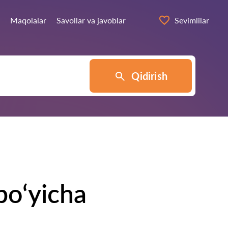
Maqolalar
Savollar va javoblar
Sevimlilar
Qidirish
bo‘yicha