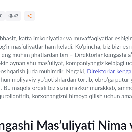
0
43
hubhasiz, katta imkoniyatlar va muvaffaqiyatlar eshig
 ogʻir mas’uliyatlar ham keladi. Koʻpincha, biz biznes
 eng muhim jihatlardan biri – Direktorlar kengashi a’
ekin aynan shu mas’uliyat, kompaniyangiz kelajagi u
a boshqarish juda muhimdir. Negaki,
Direktorlar kenga
hun moliyaviy yo‘qotishlardan tortib, obro‘ga putur 
in. Bu maqola orqali biz sizni mazkur murakkab, a
qurollantirib, korxonangizni himoya qilish uchun amal
engashi Mas’uliyati Nima