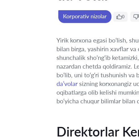
Korporativ nizolar
0
Yirik korxona egasi boʻlish, s
bilan birga, yashirin xavflar va
shunchalik shoʻngʻib ketamizki,
nazardan chetda qoldiramiz. L
boʻlib, uni toʻgʻri tushunish v
da’volar
sizning korxonangiz uc
oqibatlarga olib kelishi mumk
bo‘yicha chuqur bilimlar bilan 
Direktorlar K