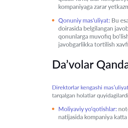
kompaniyaga zarar yetkazmas
Qonuniy mas’uliyat:
Bu esa 
doirasida belgilangan javob
qonunlarga muvofiq bo‘lishi
javobgarlikka tortilish xav
Da’volar Qanda
Direktorlar kengashi mas’uliyat
tarqalgan holatlar quyidagilardi
Moliyaviy yo‘qotishlar:
noto
natijasida kompaniya katta 