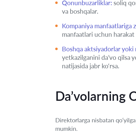
Qonunbuzarliklar:
soliq qo
va boshqalar.
Kompaniya manfaatlariga zi
manfaatlari uchun harakat q
Boshqa aktsiyadorlar yoki
yetkazilganini da’vo qils
natijasida jabr ko‘rsa.
Da’volarning 
Direktorlarga nisbatan qo‘yilg
mumkin.