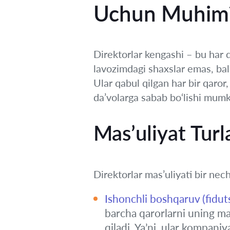
Uchun Muhim
Direktorlar kengashi – bu har 
lavozimdagi shaxslar emas, bal
Ular qabul qilgan har bir qaror,
da’volarga sabab bo‘lishi mumk
Mas’uliyat Turl
Direktorlar mas’uliyati bir nech
Ishonchli boshqaruv (fiduts
barcha qarorlarni uning man
qiladi. Ya’ni, ular kompaniy