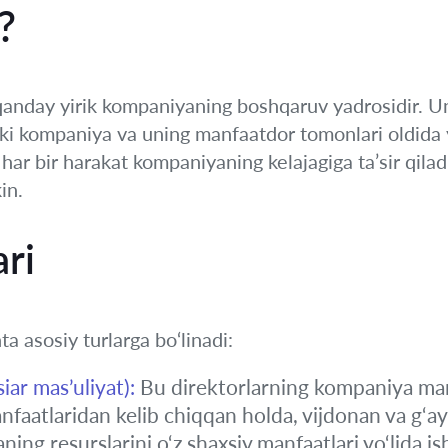
?
qanday yirik kompaniyaning boshqaruv yadrosidir. Un
ki kompaniya va uning manfaatdor tomonlari oldida y
 har bir harakat kompaniyaning kelajagiga ta’sir qilad
in.
ari
ta asosiy turlarga bo‘linadi:
iar mas’uliyat):
Bu direktorlarning kompaniya manf
faatlaridan kelib chiqqan holda, vijdonan va g‘ayra
aning resurslarini o‘z shaxsiy manfaatlari yo‘lida is