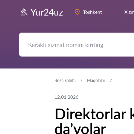
Yur24uz
Toshkent
Xizm
Bosh sahifa
Maqolalar
12.01.2026
Direktorlar 
da’volar