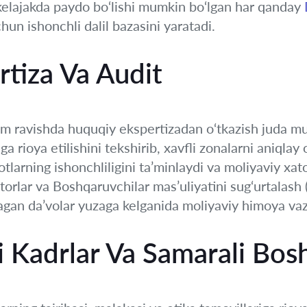
u kelajakda paydo bo‘lishi mumkin bo‘lgan har qanday
hun ishonchli dalil bazasini yaratadi.
tiza Va Audit
m ravishda huquqiy ekspertizadan o‘tkazish juda mu
a rioya etilishini tekshirib, xavfli zonalarni aniqlay 
tlarning ishonchliligini ta’minlaydi va moliyaviy xatol
ktorlar va Boshqaruvchilar mas’uliyatini sug‘urtalas
agan da’volar yuzaga kelganida moliyaviy himoya vazi
i Kadrlar Va Samarali Bos