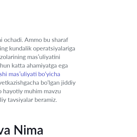
ini ochadi. Ammo bu sharaf
ning kundalik operatsiyalariga
zolarining mas’uliyatini
chun katta ahamiyatga ega
shi mas’uliyati bo‘yicha
yetkazishgacha bo‘lgan jiddiy
mmo hayotiy muhim mavzu
iy tavsiyalar beramiz.
 va Nima