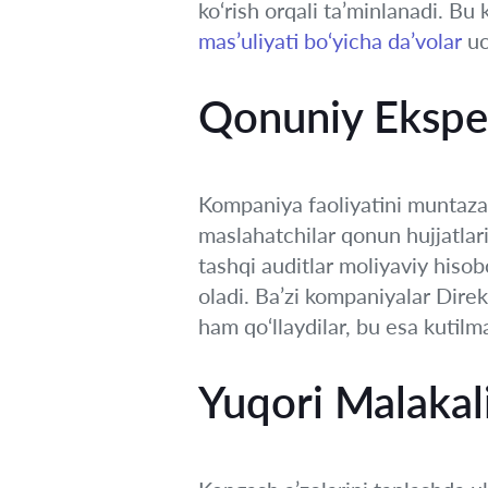
ko‘rish orqali ta’minlanadi. B
mas’uliyati bo‘yicha da’volar
uc
Qonuniy Eksper
Kompaniya faoliyatini muntaza
maslahatchilar qonun hujjatlarig
tashqi auditlar moliyaviy hisobo
oladi. Ba’zi kompaniyalar Dire
ham qo‘llaydilar, bu esa kutilm
Yuqori Malakal