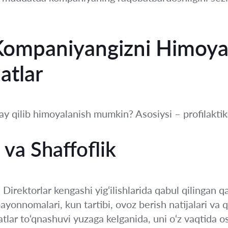
 Kompaniyangizni Himoya
atlar
ay qilib himoyalanish mumkin? Asosiysi – profilakti
 va Shaffoflik
irektorlar kengashi yig‘ilishlarida qabul qilingan qar
h bayonnomalari, kun tartibi, ovoz berish natijalari va 
atlar to‘qnashuvi yuzaga kelganida, uni o‘z vaqtida o