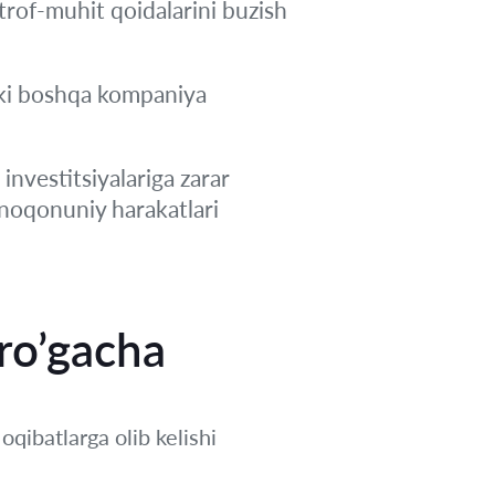
atrof-muhit qoidalarini buzish
oki boshqa kompaniya
 investitsiyalariga zarar
noqonuniy harakatlari
ro’gacha
qibatlarga olib kelishi