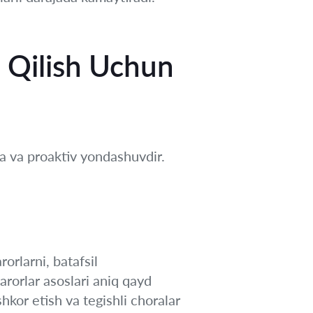
 Qilish Uchun
ka va proaktiv yondashuvdir.
orlarni, batafsil
qarorlar asoslari aniq qayd
shkor etish va tegishli choralar