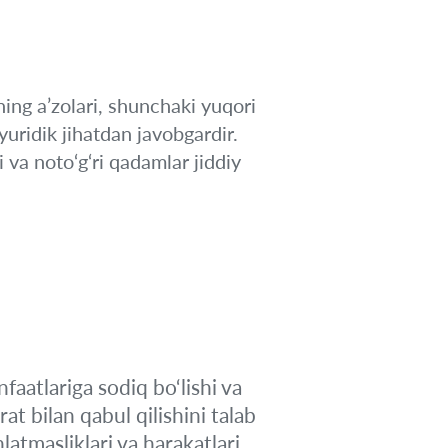
ing a’zolari, shunchaki yuqori
uridik jihatdan javobgardir.
i va noto‘g‘ri qadamlar jiddiy
aatlariga sodiq bo‘lishi va
t bilan qabul qilishini talab
hlatmasliklari va harakatlari