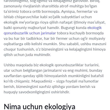
farovonligimiz, sog‘ligimiz va kelajagimiz garovidir. Biroq,
zamonaviy rivojlanish sharoitida atrof-muhitga bo‘lgan
ta’sirimiz tobora ortib bormoqda. Ayniqsa, fermerlar va
ishlab chiqaruvchilar kabi xo‘jalik subyektlari uchun
ekologik me’yorlarga rioya qilish nafaqat ijtimoiy mas’uliyat,
balki qonuniy majburiyat hamdir. Bugungi kunda
ekologik
qonunbuzarlik uchun jarimalar
tobora kuchayib bormoqda
va bu har bir tadbirkor, har bir fermer uchun og‘ir moliyaviy
oqibatlarga olib kelishi mumkin. Shu sababli, ushbu mavzuni
chuqur tushunish, o‘z biznesingizni va kelajagingizni himoya
qilish uchun juda muhimdir.
Ushbu maqolada biz ekologik qonunbuzarliklar turlarini,
ular uchun belgilangan jarimalarni va eng muhimi, bunday
xavflardan qanday qilib himoyalanish mumkinligini batafsil
ko‘rib chiqamiz. Maqsadimiz – sizga foydali ma’lumotlar
berish, biznesingizni xavfsiz qilishga yordam berish va
huquqiy savodxonligingizni oshirishdir.
Nima uchun ekologiya