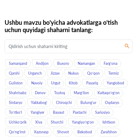
Ushbu mavzu bo'yicha advokatlarga o'tish
uchun quyidagi shaharni tanlang:
Samarqand
Andijon
Buxoro
Namangan
Farg‘ona
Qarshi
Urganch
Jizzax
Nukus
Qo‘qon
Termiz
Guliston
Navoiy
Urgut
Kitob
Payariq
Yangiobod
Shahrisabz
Denov
Toyloq
Marg‘ilon
Kattaqo‘rg‘on
Sirdaryo
Yakkabog‘
Chiroqchi
Bulung‘ur
Oqdaryo
To‘rtko‘l
Yangiyer
Bayaut
Paxtachi
Sariosiyo
Uchkoʻprik
Xiva
Shurchi
Yangiyo‘rg‘on
Ishtixon
Qo‘ng‘irot
Xazorasp
Shovot
Bekobod
Zarafshon