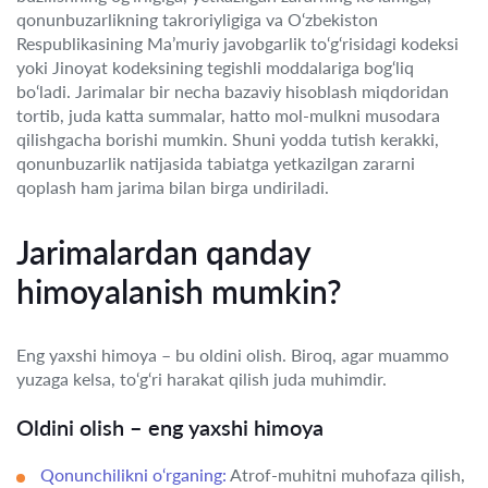
qonunbuzarlikning takroriyligiga va O‘zbekiston
Respublikasining Ma’muriy javobgarlik to‘g‘risidagi kodeksi
yoki Jinoyat kodeksining tegishli moddalariga bog‘liq
bo‘ladi. Jarimalar bir necha bazaviy hisoblash miqdoridan
tortib, juda katta summalar, hatto mol-mulkni musodara
qilishgacha borishi mumkin. Shuni yodda tutish kerakki,
qonunbuzarlik natijasida tabiatga yetkazilgan zararni
qoplash ham jarima bilan birga undiriladi.
Jarimalardan qanday
himoyalanish mumkin?
Eng yaxshi himoya – bu oldini olish. Biroq, agar muammo
yuzaga kelsa, to‘g‘ri harakat qilish juda muhimdir.
Oldini olish – eng yaxshi himoya
Qonunchilikni o‘rganing:
Atrof-muhitni muhofaza qilish,