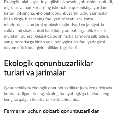
Ekologik talablarga rioya qilish biznesning obro‘sini oshiradi,
mijozlar va hamkorlarning ishonchini qozonishga yordam
beradi. Aksincha, ekologik qonunbuzarlik uchun jarimalar
bilan birga, biznesning faoliyati to‘xtatilishi, katta
miqdordagi zararlarni qoplash majburiyati va jamiyatda
salbiy imij shakllanishi kabi jiddiy oqibatlarga olib kelishi
mumkin. Bu esa, kelajakda qo‘shimcha sarmoya jalb qilish,
yangi bozorlarga kirish yoki oddiygina o‘z faoliyatingizni
davom ettirishda qiyinchiliklar tug‘diradi.
Ekologik qonunbuzarliklar
turlari va jarimalar
Qonunchilikda ekologik qonunbuzarliklar juda keng doirada
ko‘zda tutilgan. Keling, sizning faoliyatingizga taalluqli eng
keng tarqalgan holatlarni ko‘rib chiqamiz.
Fermerlar uchun dolzarb qonunbuzarliklar