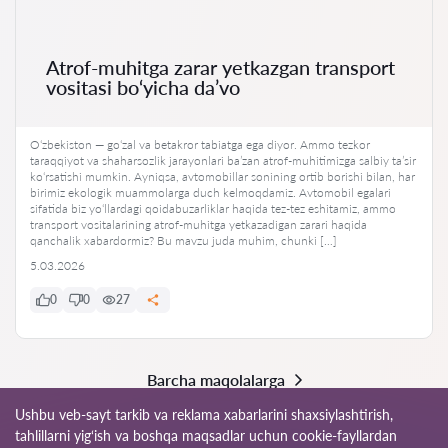
Atrof-muhitga zarar yetkazgan transport
vositasi bo‘yicha da’vo
O‘zbekiston — go‘zal va betakror tabiatga ega diyor. Ammo tezkor
taraqqiyot va shaharsozlik jarayonlari ba’zan atrof-muhitimizga salbiy ta’sir
ko‘rsatishi mumkin. Ayniqsa, avtomobillar sonining ortib borishi bilan, har
birimiz ekologik muammolarga duch kelmoqdamiz. Avtomobil egalari
sifatida biz yo‘llardagi qoidabuzarliklar haqida tez-tez eshitamiz, ammo
transport vositalarining atrof-muhitga yetkazadigan zarari haqida
qanchalik xabardormiz? Bu mavzu juda muhim, chunki […]
5.03.2026
0
0
27
Barcha maqolalarga
Ushbu veb-sayt tarkib va reklama xabarlarini shaxsiylashtirish,
tahlillarni yig‘ish va boshqa maqsadlar uchun cookie-fayllardan