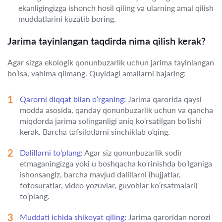
ekanligingizga ishonch hosil qiling va ularning amal qilish
muddatlarini kuzatib boring.
Jarima tayinlangan taqdirda nima qilish kerak?
Agar sizga ekologik qonunbuzarlik uchun jarima tayinlangan
bo‘lsa, vahima qilmang. Quyidagi amallarni bajaring:
Qarorni diqqat bilan o‘rganing:
Jarima qarorida qaysi
modda asosida, qanday qonunbuzarlik uchun va qancha
miqdorda jarima solinganligi aniq ko‘rsatilgan bo‘lishi
kerak. Barcha tafsilotlarni sinchiklab o‘qing.
Dalillarni to‘plang:
Agar siz qonunbuzarlik sodir
etmaganingizga yoki u boshqacha ko‘rinishda bo‘lganiga
ishonsangiz, barcha mavjud dalillarni (hujjatlar,
fotosuratlar, video yozuvlar, guvohlar ko‘rsatmalari)
to‘plang.
Muddati ichida shikoyat qiling:
Jarima qaroridan norozi