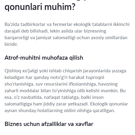
qonunlari muhim?
Ba’zida tadbirkorlar va fermerlar ekologik talablarni ikkinchi
darajali deb bilishadi, lekin aslida ular biznesning
barqarorligi va jamiyat salomatligi uchun asosiy omillardan
biridir.
Atrof-muhitni muhofaza qilish
Qishloq xo‘jaligi yoki ishlab chiqarish jarayonlarida yuzaga
keladigan har qanday noto‘g‘ri harakat tuproqni
sho‘rlanishiga, suv resurslarini ifloslanishiga, havoning
zaharli moddalar bilan to‘yinishiga olib kelishi mumkin. Bu
esa, o‘z navbatida, nafaqat tabiatga, balki inson
salomatligiga ham jiddiy zarar yetkazadi. Ekologik qonunlar
aynan shunday holatlarning oldini olishga qaratilgan.
Biznes uchun afzalliklar va xavflar