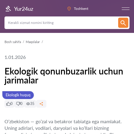
Yur24uz
Toshkent
Bosh sahifa
Maqolalar
1.01.2026
Ekologik qonunbuzarlik uchun
jarimalar
Ekologik huquq
0
0
35
O‘zbekiston — go‘zal va betakror tabiatga ega mamlakat.
Uning adirlari, vodilari, daryolari va ko‘llari bizning