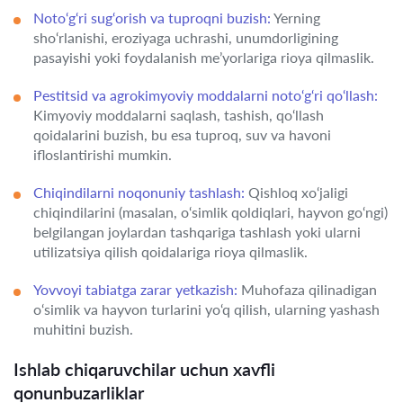
Noto‘g‘ri sug‘orish va tuproqni buzish:
Yerning
sho‘rlanishi, eroziyaga uchrashi, unumdorligining
pasayishi yoki foydalanish me’yorlariga rioya qilmaslik.
Pestitsid va agrokimyoviy moddalarni noto‘g‘ri qo‘llash:
Kimyoviy moddalarni saqlash, tashish, qo‘llash
qoidalarini buzish, bu esa tuproq, suv va havoni
ifloslantirishi mumkin.
Chiqindilarni noqonuniy tashlash:
Qishloq xo‘jaligi
chiqindilarini (masalan, o‘simlik qoldiqlari, hayvon go‘ngi)
belgilangan joylardan tashqariga tashlash yoki ularni
utilizatsiya qilish qoidalariga rioya qilmaslik.
Yovvoyi tabiatga zarar yetkazish:
Muhofaza qilinadigan
o‘simlik va hayvon turlarini yo‘q qilish, ularning yashash
muhitini buzish.
Ishlab chiqaruvchilar uchun xavfli
qonunbuzarliklar