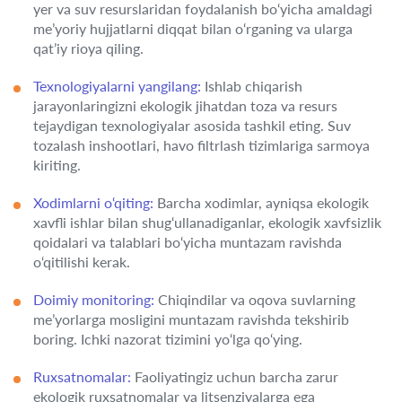
yer va suv resurslaridan foydalanish bo‘yicha amaldagi
me’yoriy hujjatlarni diqqat bilan o‘rganing va ularga
qat’iy rioya qiling.
Texnologiyalarni yangilang:
Ishlab chiqarish
jarayonlaringizni ekologik jihatdan toza va resurs
tejaydigan texnologiyalar asosida tashkil eting. Suv
tozalash inshootlari, havo filtrlash tizimlariga sarmoya
kiriting.
Xodimlarni o‘qiting:
Barcha xodimlar, ayniqsa ekologik
xavfli ishlar bilan shug‘ullanadiganlar, ekologik xavfsizlik
qoidalari va talablari bo‘yicha muntazam ravishda
o‘qitilishi kerak.
Doimiy monitoring:
Chiqindilar va oqova suvlarning
me’yorlarga mosligini muntazam ravishda tekshirib
boring. Ichki nazorat tizimini yo‘lga qo‘ying.
Ruxsatnomalar:
Faoliyatingiz uchun barcha zarur
ekologik ruxsatnomalar va litsenziyalarga ega