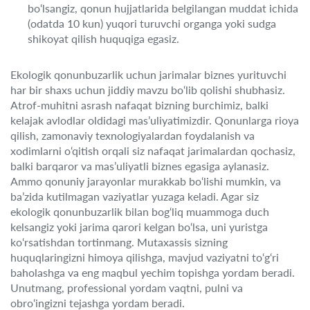
bo‘lsangiz, qonun hujjatlarida belgilangan muddat ichida
(odatda 10 kun) yuqori turuvchi organga yoki sudga
shikoyat qilish huquqiga egasiz.
Ekologik qonunbuzarlik uchun jarimalar biznes yurituvchi
har bir shaxs uchun jiddiy mavzu bo‘lib qolishi shubhasiz.
Atrof-muhitni asrash nafaqat bizning burchimiz, balki
kelajak avlodlar oldidagi mas’uliyatimizdir. Qonunlarga rioya
qilish, zamonaviy texnologiyalardan foydalanish va
xodimlarni o‘qitish orqali siz nafaqat jarimalardan qochasiz,
balki barqaror va mas’uliyatli biznes egasiga aylanasiz.
Ammo qonuniy jarayonlar murakkab bo‘lishi mumkin, va
ba’zida kutilmagan vaziyatlar yuzaga keladi. Agar siz
ekologik qonunbuzarlik bilan bog‘liq muammoga duch
kelsangiz yoki jarima qarori kelgan bo‘lsa, uni yuristga
ko‘rsatishdan tortinmang. Mutaxassis sizning
huquqlaringizni himoya qilishga, mavjud vaziyatni to‘g‘ri
baholashga va eng maqbul yechim topishga yordam beradi.
Unutmang, professional yordam vaqtni, pulni va
obro‘ingizni tejashga yordam beradi.