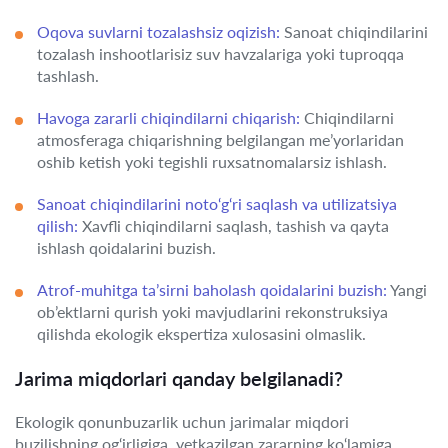
Oqova suvlarni tozalashsiz oqizish:
Sanoat chiqindilarini
tozalash inshootlarisiz suv havzalariga yoki tuproqqa
tashlash.
Havoga zararli chiqindilarni chiqarish:
Chiqindilarni
atmosferaga chiqarishning belgilangan me’yorlaridan
oshib ketish yoki tegishli ruxsatnomalarsiz ishlash.
Sanoat chiqindilarini noto‘g‘ri saqlash va utilizatsiya
qilish:
Xavfli chiqindilarni saqlash, tashish va qayta
ishlash qoidalarini buzish.
Atrof-muhitga ta’sirni baholash qoidalarini buzish:
Yangi
ob’ektlarni qurish yoki mavjudlarini rekonstruksiya
qilishda ekologik ekspertiza xulosasini olmaslik.
Jarima miqdorlari qanday belgilanadi?
Ekologik qonunbuzarlik uchun jarimalar miqdori
buzilishning og‘irligiga, yetkazilgan zararning ko‘lamiga,