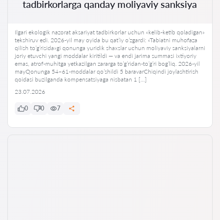
tadbirkorlarga qanday moliyaviy sanksiya
Ilgari ekologik nazorat aksariyat tadbirkorlar uchun «kelib-ketib qoladigan»
tekshiruv edi. 2026-yil may oyida bu qat’iy o’zgardi: «Tabiatni muhofaza
qilish to’g’risida»gi qonunga yuridik shaxslar uchun moliyaviy sanksiyalarni
joriy etuvchi yangi moddalar kiritildi — va endi jarima summasi ixtiyoriy
emas, atrof-muhitga yetkazilgan zararga to’g’ridan-to’g’ri bog’liq. 2026-yil
mayQonunga 54–61-moddalar qo’shildi 5 baravarChiqindi joylashtirish
qoidasi buzilganda kompensatsiyaga nisbatan 1 […]
23.07.2026
0
0
7