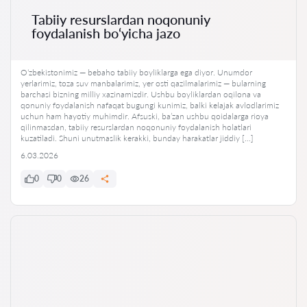
Tabiiy resurslardan noqonuniy
foydalanish bo‘yicha jazo
Oʻzbekistonimiz — bebaho tabiiy boyliklarga ega diyor. Unumdor
yerlarimiz, toza suv manbalarimiz, yer osti qazilmalarimiz — bularning
barchasi bizning milliy xazinamizdir. Ushbu boyliklardan oqilona va
qonuniy foydalanish nafaqat bugungi kunimiz, balki kelajak avlodlarimiz
uchun ham hayotiy muhimdir. Afsuski, ba’zan ushbu qoidalarga rioya
qilinmasdan, tabiiy resurslardan noqonuniy foydalanish holatlari
kuzatiladi. Shuni unutmaslik kerakki, bunday harakatlar jiddiy […]
6.03.2026
0
0
26