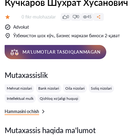
Кучкаров Шухрат Хусанович
Fikrlar:
0 fikr-mulohazalar
0
0
45
Baholash:
Advokat
Ўзбекистон шох кўч., Бизнес маркази биноси 2-қават
MA'LUMOTLAR TASDIQLANMAGAN
Mutaxassislik
Mehnat nizolari
Bank nizolari
Oila nizolari
Soliq nizolari
Intellektual mulk
Qishloq xo'jaligi huquqi
Hammasini ochish
Mutaxassis haqida ma'lumot