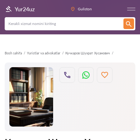
Orqaga
Yur24uz
Guliston
Bosh sahifa
Yuristlar va advokatlar
Кучкаров Шухрат Хусанович