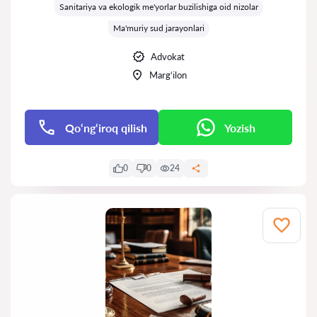
Sanitariya va ekologik me'yorlar buzilishiga oid nizolar
Ma'muriy sud jarayonlari
Advokat
Marg‘ilon
Qo‘ng‘iroq qilish
Yozish
0
0
24