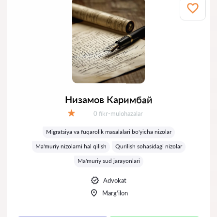
Низамов Каримбай
Fikrlar:
0 fikr-mulohazalar
Baholash:
Migratsiya va fuqarolik masalalari bo'yicha nizolar
Ma'muriy nizolarni hal qilish
Qurilish sohasidagi nizolar
Ma'muriy sud jarayonlari
Advokat
Marg‘ilon