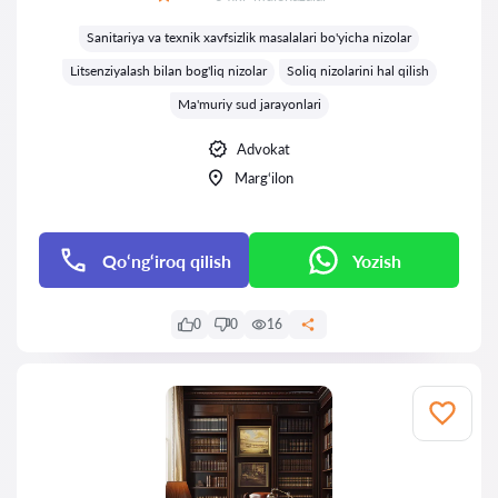
Baholash:
Sanitariya va texnik xavfsizlik masalalari bo'yicha nizolar
Litsenziyalash bilan bog'liq nizolar
Soliq nizolarini hal qilish
Ma'muriy sud jarayonlari
Advokat
Marg‘ilon
Qo‘ng‘iroq qilish
Yozish
0
0
16