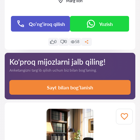
Marg‘ilon
Qo‘ng‘iroq qilish
Yozish
0
0
58
Ko‘proq mijozlarni jalb qiling!
Anketangizni targ‘ib qilish uchun biz bilan bog‘laning.
Sayt bilan bog‘lanish