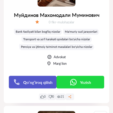
Муйдинов Махомодали Муминович
Fikrlar:
0 fikr-mulohazalar
Baholash:
Bank faoliyati bilan bog'liq nizolar
Ma'muriy sud jarayonlari
Transport va yo'l harakati qoidalari bo'yicha nizolar
Pensiya va ijtimoiy ta'minot masalalari bo'yicha nizolar
Advokat
Marg‘ilon
Qo‘ng‘iroq qilish
Yozish
0
0
21