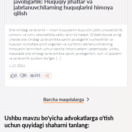
javobgarlik: Huquqiy jihatlar va
jabrlanuvchilarning huquqlarini himoya
qilish
Oila ichidagi zo’ravonlik – inson huquqlarini buzuvchi jiddiy jinoyat bo’lib,
jismoniy va ruhiy salomatlikka salbiy ta’sir ko’rsatadi. O’zbekistonda oxirgi
yillarda oila ichidagi zo’ravonlikka qarshi javobgarlik kuchaytirildi va
huquqni muhofaza qilish organlari va sud tizimi jabrlanuvchilarning
himoyasini ta’minlash uchun barcha imkoniyatlarni yaratmoqda. Ushbu
maqolada oila ichidagi zo’ravonlikka qarshi javobgarlikni, turli xil jazolarni
va zo’ravonlik qurboni bo’lgan […]
1.12.2024
0
0
241
Barcha maqolalarga
Ushbu mavzu bo'yicha advokatlarga o'tish
uchun quyidagi shaharni tanlang: