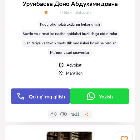
Урунбаева Доно Абдухамидовна
Fikrlar:
0 fikr-mulohazalar
Baholash:
Fuqarolik holati aktlarini bekor qilish
Savdo va xizmat ko'rsatish qoidalari buzilishiga oid nizolar
Sanitariya va texnik xavfsizlik masalalari bo'yicha nizolar
Ma'muriy sud jarayonlari
Advokat
Marg‘ilon
Qo‘ng‘iroq qilish
Yozish
0
0
21