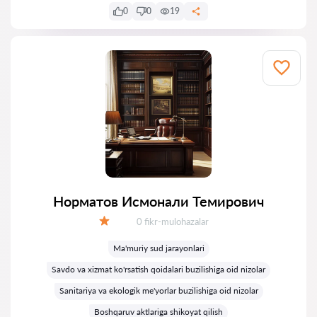
0
0
19
Норматов Исмонали Темирович
Fikrlar:
0 fikr-mulohazalar
Baholash:
Ma'muriy sud jarayonlari
Savdo va xizmat ko'rsatish qoidalari buzilishiga oid nizolar
Sanitariya va ekologik me'yorlar buzilishiga oid nizolar
Boshqaruv aktlariga shikoyat qilish