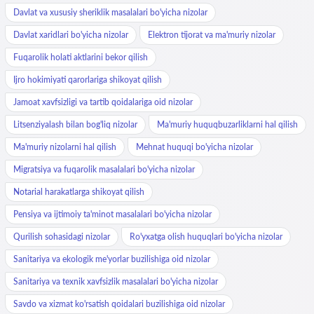
Davlat va xususiy sheriklik masalalari bo'yicha nizolar
Davlat xaridlari bo'yicha nizolar
Elektron tijorat va ma'muriy nizolar
Fuqarolik holati aktlarini bekor qilish
Ijro hokimiyati qarorlariga shikoyat qilish
Jamoat xavfsizligi va tartib qoidalariga oid nizolar
Litsenziyalash bilan bog'liq nizolar
Ma'muriy huquqbuzarliklarni hal qilish
Ma'muriy nizolarni hal qilish
Mehnat huquqi bo'yicha nizolar
Migratsiya va fuqarolik masalalari bo'yicha nizolar
Notarial harakatlarga shikoyat qilish
Pensiya va ijtimoiy ta'minot masalalari bo'yicha nizolar
Qurilish sohasidagi nizolar
Ro'yxatga olish huquqlari bo'yicha nizolar
Sanitariya va ekologik me'yorlar buzilishiga oid nizolar
Sanitariya va texnik xavfsizlik masalalari bo'yicha nizolar
Savdo va xizmat ko'rsatish qoidalari buzilishiga oid nizolar