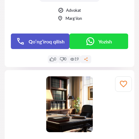
Advokat
Marg‘ilon
Qo‘ng‘iroq qilish
Yozish
0
0
19