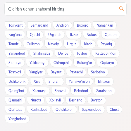
Toshkent
Samarqand
Andijon
Buxoro
Namangan
Farg‘ona
Qarshi
Urganch
Jizzax
Nukus
Qo‘qon
Termiz
Guliston
Navoiy
Urgut
Kitob
Payariq
Yangiobod
Shahrisabz
Denov
Toyloq
Kattaqo‘rg‘on
Sirdaryo
Yakkabog‘
Chiroqchi
Bulung‘ur
Oqdaryo
To‘rtko‘l
Yangiyer
Bayaut
Paxtachi
Sariosiyo
Uchkoʻprik
Xiva
Shurchi
Yangiyo‘rg‘on
Ishtixon
Qo‘ng‘irot
Xazorasp
Shovot
Bekobod
Zarafshon
Qamashi
Nurota
Xo‘jayli
Beshariq
Bo‘ston
Qiziltepa
Kushrabod
Qo‘shko‘pir
Sayxunobod
Chust
Yangirobod