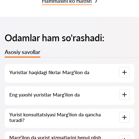
Hammasini ko‘rsatish
Odamlar ham so'rashadi:
Asosiy savollar
Yuristlar haqidagi fikrlar Marg‘ilon da
Bizning xizmatimizda yuristlar haqidagi haqiqiy fikrlar
Eng yaxshi yuristlar Marg‘ilon da
to‘plangan, biz salbiy fikrlarni o‘chirmaymiz va baholarni sun’iy
oshirish imkoniyati yo‘q.
Bizda Marg‘ilon ning eng yaxshi yuristlari ro‘yxati to‘plangan
Yurist konsultatsiyasi Marg‘ilon da qancha
bo‘lib, unda to‘liq ma’lumot mavjud. Narxlar, fikrlar, telefon
turadi?
raqamlari va manzillar.
Marg‘ilon da yuristning konsultatsiyasi narxlari 120 000
Marg‘ilon da yurist xizmatlarini bepul olish