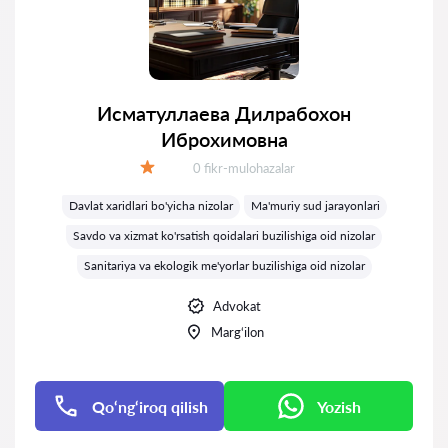
Исматуллаева Дилрабохон
Иброхимовна
Fikrlar:
0 fikr-mulohazalar
Baholash:
Davlat xaridlari bo'yicha nizolar
Ma'muriy sud jarayonlari
Savdo va xizmat ko'rsatish qoidalari buzilishiga oid nizolar
Sanitariya va ekologik me'yorlar buzilishiga oid nizolar
Advokat
Marg‘ilon
Qo‘ng‘iroq qilish
Yozish