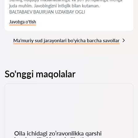
juda muhim. Javobingizni intiqlik bilan kutaman.
BALTABAEV BAUIRJAN UZAKBAY OGLI
Javobga o‘tish
Ma'muriy sud jarayonlari bo'yicha barcha savollar
So'nggi maqolalar
Oila ichidagi zo’ravonlikka qarshi