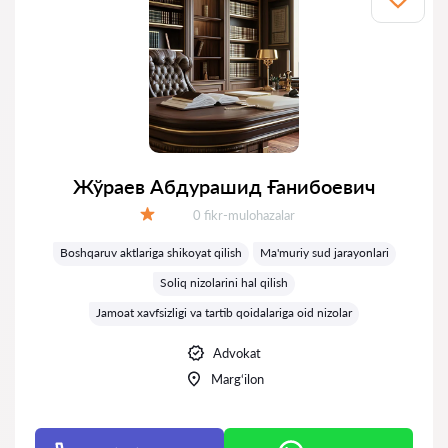
Жўраев Абдурашид Ғанибоевич
Fikrlar:
0 fikr-mulohazalar
Baholash:
Boshqaruv aktlariga shikoyat qilish
Ma'muriy sud jarayonlari
Soliq nizolarini hal qilish
Jamoat xavfsizligi va tartib qoidalariga oid nizolar
Advokat
Marg‘ilon