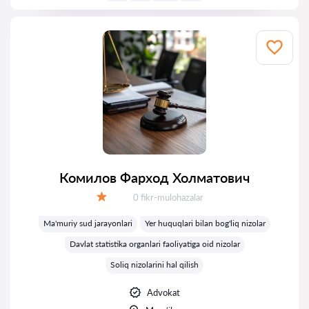
Комилов Фарход Холматович
Fikrlar:
0 fikr-mulohazalar
Baholash:
Ma'muriy sud jarayonlari
Yer huquqlari bilan bog'liq nizolar
Davlat statistika organlari faoliyatiga oid nizolar
Soliq nizolarini hal qilish
Advokat