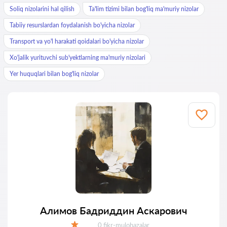
Soliq nizolarini hal qilish
Ta'lim tizimi bilan bog'liq ma'muriy nizolar
Tabiiy resurslardan foydalanish bo'yicha nizolar
Transport va yo'l harakati qoidalari bo'yicha nizolar
Xo'jalik yurituvchi sub'yektlarning ma'muriy nizolari
Yer huquqlari bilan bog'liq nizolar
Алимов Бадриддин Аскарович
Fikrlar:
0 fikr-mulohazalar