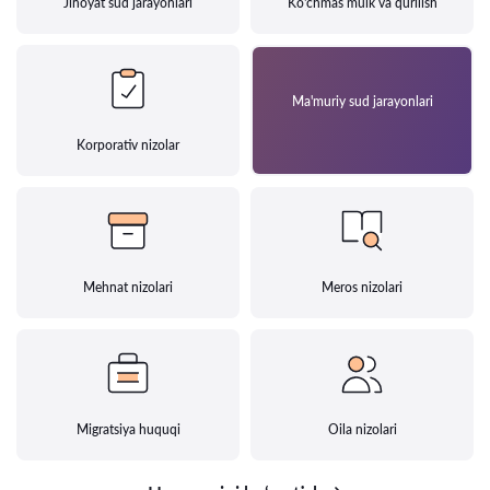
Jinoyat sud jarayonlari
Ko'chmas mulk va qurilish
Ma'muriy sud jarayonlari
Korporativ nizolar
Mehnat nizolari
Meros nizolari
Migratsiya huquqi
Oila nizolari