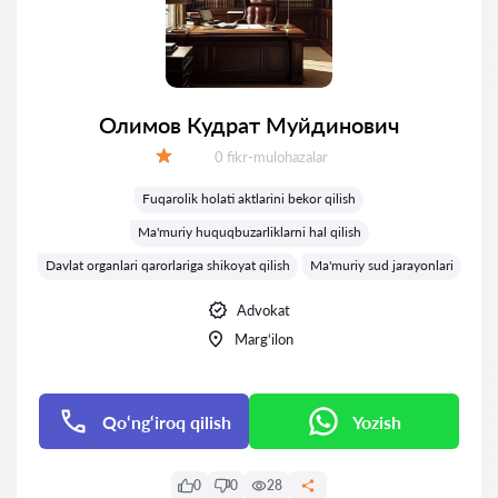
Олимов Кудрат Муйдинович
Fikrlar:
0 fikr-mulohazalar
Baholash:
Fuqarolik holati aktlarini bekor qilish
Ma'muriy huquqbuzarliklarni hal qilish
Davlat organlari qarorlariga shikoyat qilish
Ma'muriy sud jarayonlari
Advokat
Marg‘ilon
Qo‘ng‘iroq qilish
Yozish
0
0
28