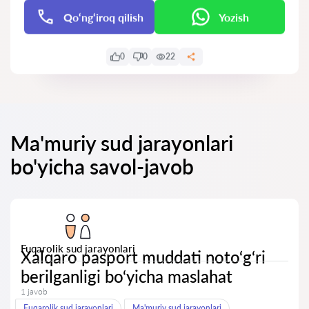
Qo‘ng‘iroq qilish
Yozish
0
0
22
Ma'muriy sud jarayonlari
bo'yicha savol-javob
Fuqarolik sud jarayonlari
Xalqaro pasport muddati noto‘g‘ri
berilganligi bo‘yicha maslahat
1 javob
Fuqarolik sud jarayonlari
Ma'muriy sud jarayonlari