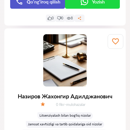
Qo‘ng‘iroq qilish
Yozish
0
0
8
Назиров Жахонгир Адилджанович
Fikrlar:
0 fikr-mulohazalar
Baholash:
Litsenziyalash bilan bog'liq nizolar
Jamoat xavfsizligi va tartib qoidalariga oid nizolar