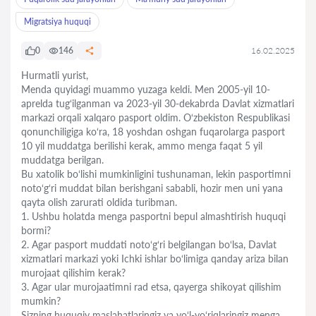
Migratsiya huquqi
0
146
16.02.2025
Hurmatli yurist,
Menda quyidagi muammo yuzaga keldi. Men 2005-yil 10-
aprelda tug‘ilganman va 2023-yil 30-dekabrda Davlat xizmatlari
markazi orqali xalqaro pasport oldim. O‘zbekiston Respublikasi
qonunchiligiga ko‘ra, 18 yoshdan oshgan fuqarolarga pasport
10 yil muddatga berilishi kerak, ammo menga faqat 5 yil
muddatga berilgan.
Bu xatolik bo‘lishi mumkinligini tushunaman, lekin pasportimni
noto‘g‘ri muddat bilan berishgani sababli, hozir men uni yana
qayta olish zarurati oldida turibman.
1. Ushbu holatda menga pasportni bepul almashtirish huquqi
bormi?
2. Agar pasport muddati noto‘g‘ri belgilangan bo‘lsa, Davlat
xizmatlari markazi yoki Ichki ishlar bo‘limiga qanday ariza bilan
murojaat qilishim kerak?
3. Agar ular murojaatimni rad etsa, qayerga shikoyat qilishim
mumkin?
Sizning huquqiy maslahatlaringiz va yo‘l-yo‘riqlaringiz menga