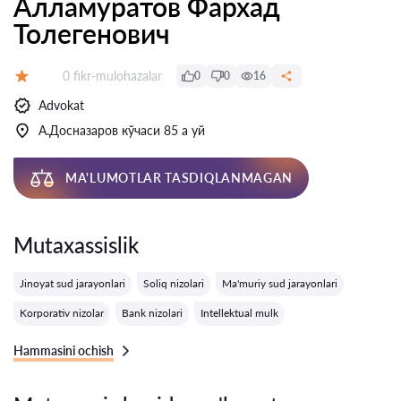
Алламуратов Фархад
Толегенович
Fikrlar:
0 fikr-mulohazalar
0
0
16
Baholash:
Advokat
А.Досназаров кўчаси 85 а уй
MA'LUMOTLAR TASDIQLANMAGAN
Mutaxassislik
Jinoyat sud jarayonlari
Soliq nizolari
Ma'muriy sud jarayonlari
Korporativ nizolar
Bank nizolari
Intellektual mulk
Hammasini ochish