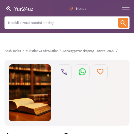
Orqaga
Yur24uz
Nukus
Bosh sahifa
Yuristlar va advokatlar
Алламуратов Фархад Толегенович