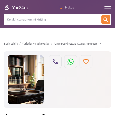
Orqaga
Yur24uz
Nukus
Bosh sahifa
Yuristlar va advokatlar
Аллаяров Фидель Султамуратович