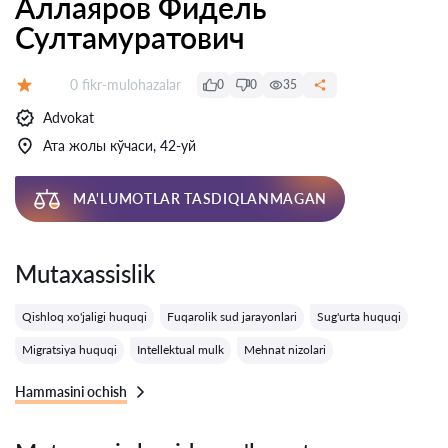
Аллаяров Фидель
Султамуратович
Fikrlar:
0 fikr-mulohazalar
0
0
35
Baholash:
Advokat
Ата жолы кўчаси, 42-уй
MA'LUMOTLAR TASDIQLANMAGAN
Mutaxassislik
Qishloq xo'jaligi huquqi
Fuqarolik sud jarayonlari
Sug'urta huquqi
Migratsiya huquqi
Intellektual mulk
Mehnat nizolari
Hammasini ochish