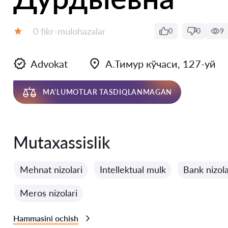
Fikrlar:
0 fikr-mulohazalar
0
0
9
Baholash:
Advokat
А.Тимур кўчаси, 127-уй
MA'LUMOTLAR TASDIQLANMAGAN
Mutaxassislik
Mehnat nizolari
Intellektual mulk
Bank nizola
Meros nizolari
Hammasini ochish