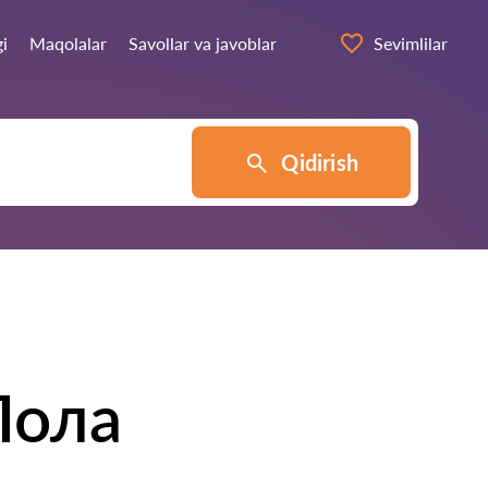
gi
Maqolalar
Savollar va javoblar
Sevimlilar
Qidirish
Лола