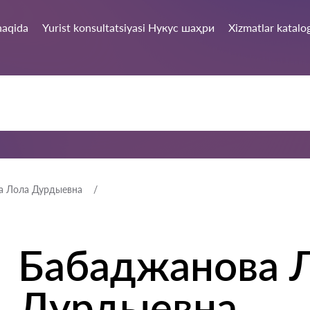
haqida
Yurist konsultatsiyasi Нукус шаҳри
Xizmatlar katalo
а Лола Дурдыевна
Бабаджанова 
Дурдыевна