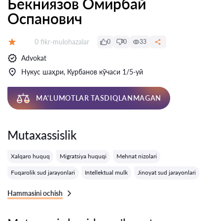
Бекниязов Омирбай
Оспанович
Fikrlar:
0 fikr-mulohazalar
0
0
33
Baholash:
Advokat
Нукус шаҳри, Курбанов кўчаси 1/5-уй
MA'LUMOTLAR TASDIQLANMAGAN
Mutaxassislik
Xalqaro huquq
Migratsiya huquqi
Mehnat nizolari
Fuqarolik sud jarayonlari
Intellektual mulk
Jinoyat sud jarayonlari
Hammasini ochish