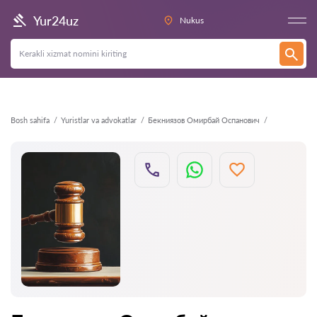
Orqaga
Yur24uz
Nukus
Bosh sahifa
Yuristlar va advokatlar
Бекниязов Омирбай Оспанович