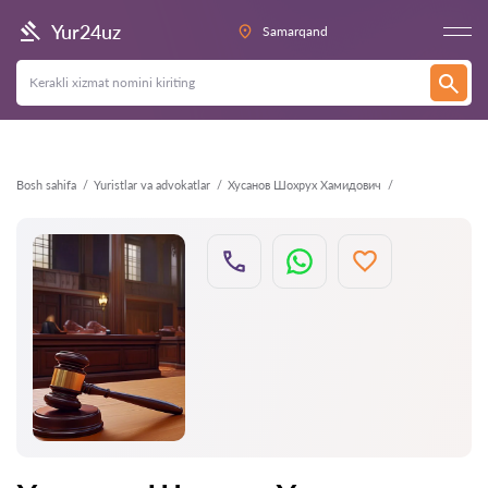
Orqaga
Yur24uz
Samarqand
Bosh sahifa
Yuristlar va advokatlar
Хусанов Шохрух Хамидович