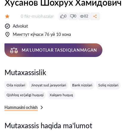
Хусанов Шохрух Хамидович
Fikrlar:
0 fikr-mulohazalar
0
0
82
Baholash:
Advokat
Мингтут кўчаси 76 уй 10 хона
MA'LUMOTLAR TASDIQLANMAGAN
Mutaxassislik
Oila nizolari
Jinoyat sud jarayonlari
Bank nizolari
Soliq nizolari
Qishloq xo'jaligi huquqi
Xalqaro huquq
Hammasini ochish
Mutaxassis haqida ma'lumot