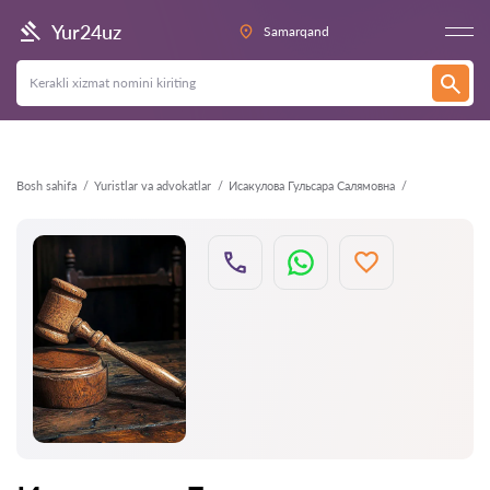
Orqaga
Yur24uz
Samarqand
Bosh sahifa
Yuristlar va advokatlar
Исакулова Гульсара Салямовна