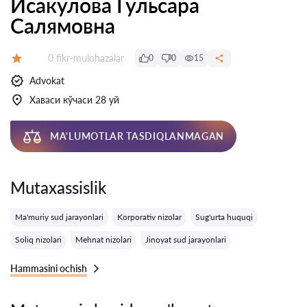
Исакулова Гульсара
Салямовна
Fikrlar:
0 fikr-mulohazalar
0
0
15
Baholash:
Advokat
Хаваси кўчаси 28 уй
MA'LUMOTLAR TASDIQLANMAGAN
Mutaxassislik
Ma'muriy sud jarayonlari
Korporativ nizolar
Sug'urta huquqi
Soliq nizolari
Mehnat nizolari
Jinoyat sud jarayonlari
Hammasini ochish