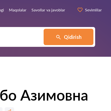
ogi
Maqolalar
Savollar va javoblar
Sevimlilar
Qidirish
бо Азимовна