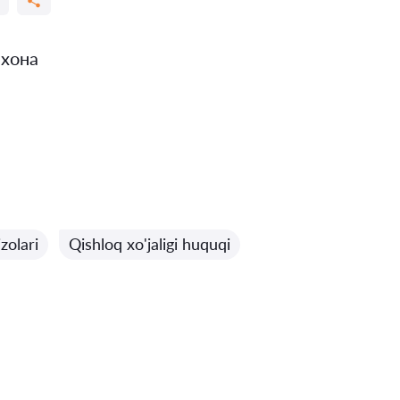
 хона
zolari
Qishloq xo'jaligi huquqi