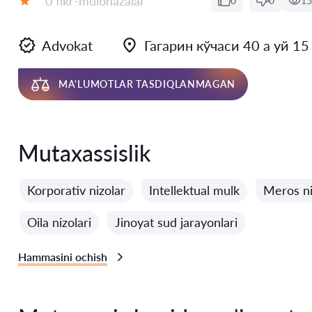
0 fikr-mulohazalar
0
0
15
Baholash:
Advokat
Гагарин кўчаси 40 а уй 15
MA'LUMOTLAR TASDIQLANMAGAN
Mutaxassislik
Korporativ nizolar
Intellektual mulk
Meros ni
Oila nizolari
Jinoyat sud jarayonlari
Hammasini ochish