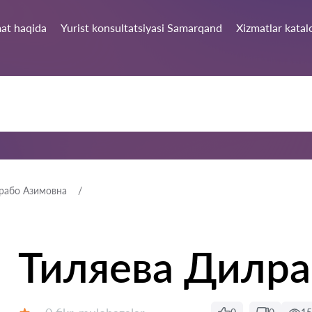
at haqida
Yurist konsultatsiyasi Samarqand
Xizmatlar katal
рабо Азимовна
Тиляева Дилра
Fikrlar: