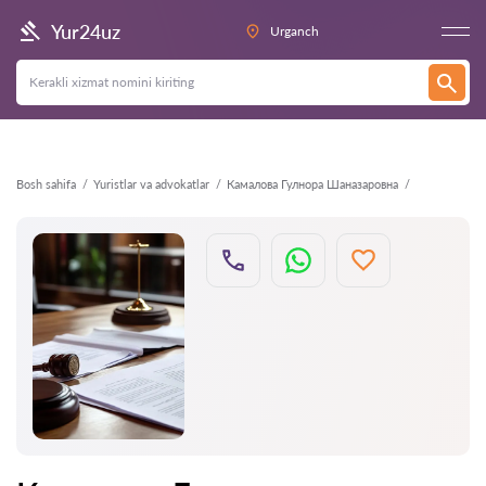
Orqaga
Yur24uz
Urganch
Bosh sahifa
Yuristlar va advokatlar
Камалова Гулнора Шаназаровна