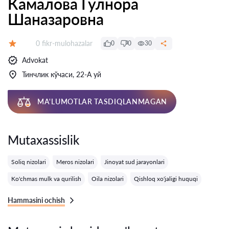
Камалова Гулнора
Шаназаровна
Fikrlar:
0 fikr-mulohazalar
0
0
30
Baholash:
Advokat
Тинчлик кўчаси, 22-А уй
MA'LUMOTLAR TASDIQLANMAGAN
Mutaxassislik
Soliq nizolari
Meros nizolari
Jinoyat sud jarayonlari
Ko'chmas mulk va qurilish
Oila nizolari
Qishloq xo'jaligi huquqi
Hammasini ochish