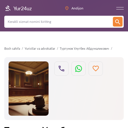
Orqaga
Yur24uz
Andijon
Bosh sahifa
Yuristlar va advokatlar
Тургунов Улугбек Абдумаликович