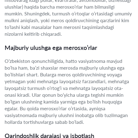
ulushlar) haqida barcha merosxo’rlar ham bilmasligi
mumkin. Shuningdek, turmush o’rtoqlar o’rtasidagi umumiy
mulkni aniqlash, yoki meros qoldiruvchining qarzlarini kim
to’lashi kabi masalalar ham merosni taqsimlashdagi
nizolarni keltirib chiqaradi.
Majburiy ulushga ega merosxo’rlar
O’zbekiston qonunchiligida, hatto vasiyatnoma mavjud
bo’lsa ham, ba’zi shaxslar merosda majburiy ulushga ega
bo’lishlari shart. Bularga meros qoldiruvchining voyaga
yetmagan yoki mehnatga layoqatsiz farzandlari, mehnatga
layoqatsiz turmush o’rtog’i va mehnatga layoqatsiz ota-
onasi kiradi. Ular qonun bo’yicha ularga tegishi mumkin
bo’lgan ulushning kamida yarmiga ega bo’lish huquqiga
egalar. Bu qoida merosxo’rlar o’rtasida, ayniqsa
vasiyatnomada majburiy ulushni inobatga olib tuzilmagan
hollarda tortishuvlarga sabab bo’ladi.
Qarindoshlik darajasi va isbotlash