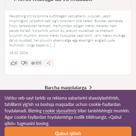
Hayotning oʻzi koʻpincha kutilmagan vaziyatlarni, xususan, yaqin
insoningizni yoʻqotish kabi ogʻir sinovlarni olib keladi. Bunday damlarda,
hissiy zarbalardan tashqari, marhumdan qolgan meros masalasi ham
paydo boʻladi. Koʻpchilik uchun bu jarayon murakkab va chalkash
tuyulishi mumkin, ammo meros huquqida vaqt omili, yaʼni meros mulkiga
da’vo muddati, hal qiluvchi ahamiyatga ega ekanligini anglash juda
muhimdir. Unga beparvo […]
18.02.2026
0
0
105
Barcha maqolalarga
Ushbu veb-sayt tarkib va reklama xabarlarini shaxsiylashtirish,
tahlillarni yig‘ish va boshqa maqsadlar uchun cookie-fayllardan
foydalanadi. Bizning
cookie siyosatimiz
bilan tanishishingiz mumkin.
© 2026 Yur24uz
Agar cookie-fayllardan foydalanishga rozilik bildirsangiz, «Qabul
qilish» tugmasini bosing.
Foydalanish
Sayt
Dunyo bo’ylab bizning
Qabul qilish
qoidalari
xaritasi
tarmog’imiz