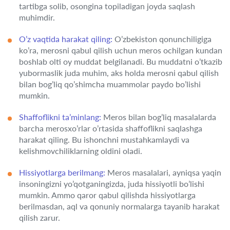
tartibga solib, osongina topiladigan joyda saqlash
muhimdir.
O’z vaqtida harakat qiling:
O’zbekiston qonunchiligiga
ko’ra, merosni qabul qilish uchun meros ochilgan kundan
boshlab olti oy muddat belgilanadi. Bu muddatni o’tkazib
yubormaslik juda muhim, aks holda merosni qabul qilish
bilan bog’liq qo’shimcha muammolar paydo bo’lishi
mumkin.
Shaffoflikni ta’minlang:
Meros bilan bog’liq masalalarda
barcha merosxo’rlar o’rtasida shaffoflikni saqlashga
harakat qiling. Bu ishonchni mustahkamlaydi va
kelishmovchiliklarning oldini oladi.
Hissiyotlarga berilmang:
Meros masalalari, ayniqsa yaqin
insoningizni yo’qotganingizda, juda hissiyotli bo’lishi
mumkin. Ammo qaror qabul qilishda hissiyotlarga
berilmasdan, aql va qonuniy normalarga tayanib harakat
qilish zarur.