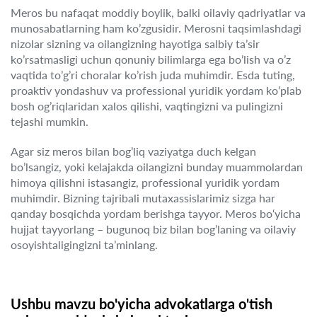
Meros bu nafaqat moddiy boylik, balki oilaviy qadriyatlar va
munosabatlarning ham ko’zgusidir. Merosni taqsimlashdagi
nizolar sizning va oilangizning hayotiga salbiy ta’sir
ko’rsatmasligi uchun qonuniy bilimlarga ega bo’lish va o’z
vaqtida to’g’ri choralar ko’rish juda muhimdir. Esda tuting,
proaktiv yondashuv va professional yuridik yordam ko’plab
bosh og’riqlaridan xalos qilishi, vaqtingizni va pulingizni
tejashi mumkin.
Agar siz meros bilan bog’liq vaziyatga duch kelgan
bo’lsangiz, yoki kelajakda oilangizni bunday muammolardan
himoya qilishni istasangiz, professional yuridik yordam
muhimdir. Bizning tajribali mutaxassislarimiz sizga har
qanday bosqichda yordam berishga tayyor. Meros bo‘yicha
hujjat tayyorlang – bugunoq biz bilan bog’laning va oilaviy
osoyishtaligingizni ta’minlang.
Ushbu mavzu bo'yicha advokatlarga o'tish