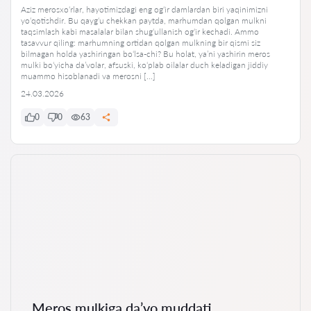
Aziz merosxo‘rlar, hayotimizdagi eng og‘ir damlardan biri yaqinimizni
yo‘qotishdir. Bu qayg‘u chekkan paytda, marhumdan qolgan mulkni
taqsimlash kabi masalalar bilan shug‘ullanish og‘ir kechadi. Ammo
tasavvur qiling: marhumning ortidan qolgan mulkning bir qismi siz
bilmagan holda yashiringan bo‘lsa-chi? Bu holat, ya’ni yashirin meros
mulki bo‘yicha da’volar, afsuski, ko‘plab oilalar duch keladigan jiddiy
muammo hisoblanadi va merosni […]
24.03.2026
0
0
63
Meros mulkiga da’vo muddati