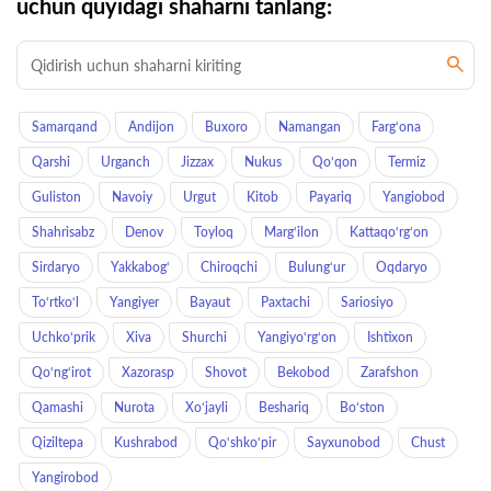
uchun quyidagi shaharni tanlang:
Samarqand
Andijon
Buxoro
Namangan
Farg‘ona
Qarshi
Urganch
Jizzax
Nukus
Qo‘qon
Termiz
Guliston
Navoiy
Urgut
Kitob
Payariq
Yangiobod
Shahrisabz
Denov
Toyloq
Marg‘ilon
Kattaqo‘rg‘on
Sirdaryo
Yakkabog‘
Chiroqchi
Bulung‘ur
Oqdaryo
To‘rtko‘l
Yangiyer
Bayaut
Paxtachi
Sariosiyo
Uchkoʻprik
Xiva
Shurchi
Yangiyo‘rg‘on
Ishtixon
Qo‘ng‘irot
Xazorasp
Shovot
Bekobod
Zarafshon
Qamashi
Nurota
Xo‘jayli
Beshariq
Bo‘ston
Qiziltepa
Kushrabod
Qo‘shko‘pir
Sayxunobod
Chust
Yangirobod