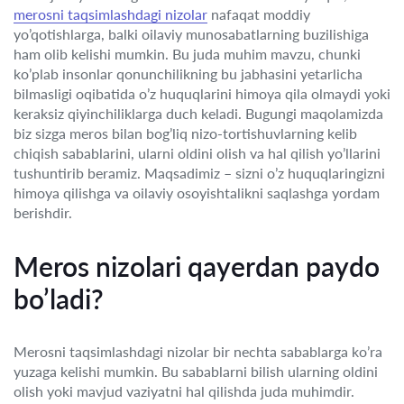
merosni taqsimlashdagi nizolar
nafaqat moddiy
yo’qotishlarga, balki oilaviy munosabatlarning buzilishiga
ham olib kelishi mumkin. Bu juda muhim mavzu, chunki
ko’plab insonlar qonunchilikning bu jabhasini yetarlicha
bilmasligi oqibatida o’z huquqlarini himoya qila olmaydi yoki
keraksiz qiyinchiliklarga duch keladi. Bugungi maqolamizda
biz sizga meros bilan bog’liq nizo-tortishuvlarning kelib
chiqish sabablarini, ularni oldini olish va hal qilish yo’llarini
tushuntirib beramiz. Maqsadimiz – sizni o’z huquqlaringizni
himoya qilishga va oilaviy osoyishtalikni saqlashga yordam
berishdir.
Meros nizolari qayerdan paydo
bo’ladi?
Merosni taqsimlashdagi nizolar bir nechta sabablarga ko’ra
yuzaga kelishi mumkin. Bu sabablarni bilish ularning oldini
olish yoki mavjud vaziyatni hal qilishda juda muhimdir.