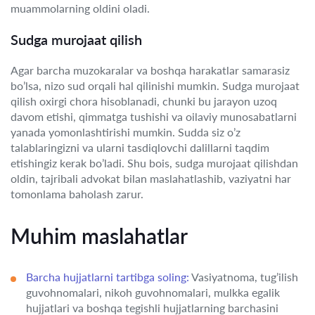
muammolarning oldini oladi.
Sudga murojaat qilish
Agar barcha muzokaralar va boshqa harakatlar samarasiz
bo’lsa, nizo sud orqali hal qilinishi mumkin. Sudga murojaat
qilish oxirgi chora hisoblanadi, chunki bu jarayon uzoq
davom etishi, qimmatga tushishi va oilaviy munosabatlarni
yanada yomonlashtirishi mumkin. Sudda siz o’z
talablaringizni va ularni tasdiqlovchi dalillarni taqdim
etishingiz kerak bo’ladi. Shu bois, sudga murojaat qilishdan
oldin, tajribali advokat bilan maslahatlashib, vaziyatni har
tomonlama baholash zarur.
Muhim maslahatlar
Barcha hujjatlarni tartibga soling:
Vasiyatnoma, tug’ilish
guvohnomalari, nikoh guvohnomalari, mulkka egalik
hujjatlari va boshqa tegishli hujjatlarning barchasini