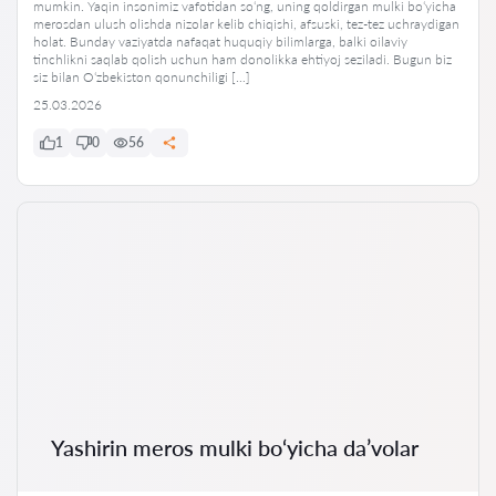
mumkin. Yaqin insonimiz vafotidan so‘ng, uning qoldirgan mulki bo‘yicha
merosdan ulush olishda nizolar kelib chiqishi, afsuski, tez-tez uchraydigan
holat. Bunday vaziyatda nafaqat huquqiy bilimlarga, balki oilaviy
tinchlikni saqlab qolish uchun ham donolikka ehtiyoj seziladi. Bugun biz
siz bilan O‘zbekiston qonunchiligi […]
25.03.2026
1
0
56
Yashirin meros mulki bo‘yicha da’volar