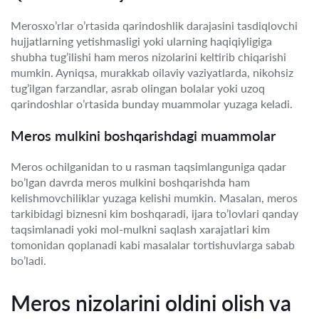
Merosxo’rlar o’rtasida qarindoshlik darajasini tasdiqlovchi
hujjatlarning yetishmasligi yoki ularning haqiqiyligiga
shubha tug’ilishi ham meros nizolarini keltirib chiqarishi
mumkin. Ayniqsa, murakkab oilaviy vaziyatlarda, nikohsiz
tug’ilgan farzandlar, asrab olingan bolalar yoki uzoq
qarindoshlar o’rtasida bunday muammolar yuzaga keladi.
Meros mulkini boshqarishdagi muammolar
Meros ochilganidan to u rasman taqsimlanguniga qadar
bo’lgan davrda meros mulkini boshqarishda ham
kelishmovchiliklar yuzaga kelishi mumkin. Masalan, meros
tarkibidagi biznesni kim boshqaradi, ijara to’lovlari qanday
taqsimlanadi yoki mol-mulkni saqlash xarajatlari kim
tomonidan qoplanadi kabi masalalar tortishuvlarga sabab
bo’ladi.
Meros nizolarini oldini olish va