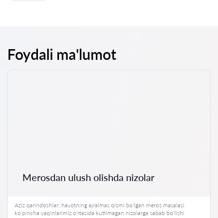
Foydali ma'lumot
Merosdan ulush olishda nizolar
Aziz qarindoshlar, hayotning ajralmas qismi bo‘lgan meros masalasi
ko‘pincha yaqinlarimiz o‘rtasida kutilmagan nizolarga sabab bo‘lishi