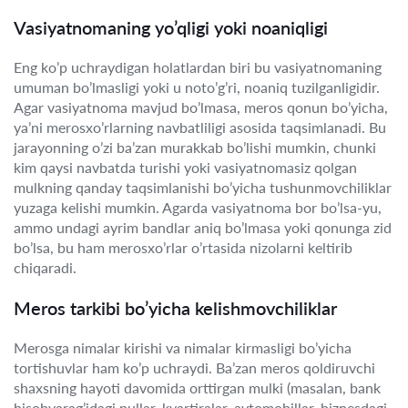
Vasiyatnomaning yo’qligi yoki noaniqligi
Eng ko’p uchraydigan holatlardan biri bu vasiyatnomaning
umuman bo’lmasligi yoki u noto’g’ri, noaniq tuzilganligidir.
Agar vasiyatnoma mavjud bo’lmasa, meros qonun bo’yicha,
ya’ni merosxo’rlarning navbatliligi asosida taqsimlanadi. Bu
jarayonning o’zi ba’zan murakkab bo’lishi mumkin, chunki
kim qaysi navbatda turishi yoki vasiyatnomasiz qolgan
mulkning qanday taqsimlanishi bo’yicha tushunmovchiliklar
yuzaga kelishi mumkin. Agarda vasiyatnoma bor bo’lsa-yu,
ammo undagi ayrim bandlar aniq bo’lmasa yoki qonunga zid
bo’lsa, bu ham merosxo’rlar o’rtasida nizolarni keltirib
chiqaradi.
Meros tarkibi bo’yicha kelishmovchiliklar
Merosga nimalar kirishi va nimalar kirmasligi bo’yicha
tortishuvlar ham ko’p uchraydi. Ba’zan meros qoldiruvchi
shaxsning hayoti davomida orttirgan mulki (masalan, bank
hisobvarag’idagi pullar, kvartiralar, avtomobillar, biznesdagi