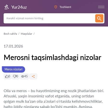
Yur24uz
Toshkent
Bosh sahifa
Maqolalar
17.01.2026
Merosni taqsimlashdagi nizolar
Meros nizolari
0
0
45
Oila va meros – bu hayotimizning eng nozik jihatlaridan biri.
Afsuski, yaqin insonimiz vafot etganida, uning ortidan
qolgan mulk ba’zan oila a’zolari o’rtasida kelishmovchiliklar,
hatto jiddiy nizolarga sabab bo’lishi mumkin. Ayniqsa,