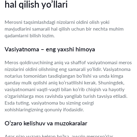
hal qilish yo’llari
Merosni taqsimlashdagi nizolarni oldini olish yoki
mavjudlarini samarali hal qilish uchun bir nechta muhim
qadamlarni bilish lozim.
Vasiyatnoma – eng yaxshi himoya
Meros qoldiruvchining aniq va shaffof vasiyatnomasi meros
nizolarini oldini olishning eng samarali yo’lidir. Vasiyatnoma
notarius tomonidan tasdiqlangan bo’lishi va unda kimga
qanday mulk qolishi aniq ko’rsatilishi kerak. Shuningdek,
vasiyatnomani vaqti-vaqti bilan ko’rib chiqish va hayotiy
o’zgarishlarga mos ravishda yangilab turish tavsiya etiladi.
Esda tuting, vasiyatnoma bu sizning oxirgi
xohishlaringizning qonuniy ifodasidir.
O’zaro kelishuv va muzokaralar
Agar nizo yuzaga kelgan bo’lsa, avvalo merosxo’rlar