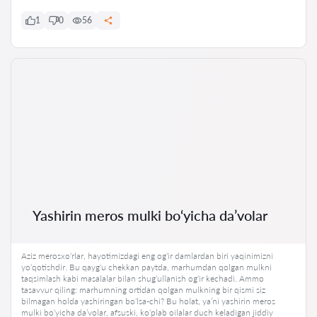
1
0
56
Yashirin meros mulki bo‘yicha da’volar
Aziz merosxo‘rlar, hayotimizdagi eng og‘ir damlardan biri yaqinimizni
yo‘qotishdir. Bu qayg‘u chekkan paytda, marhumdan qolgan mulkni
taqsimlash kabi masalalar bilan shug‘ullanish og‘ir kechadi. Ammo
tasavvur qiling: marhumning ortidan qolgan mulkning bir qismi siz
bilmagan holda yashiringan bo‘lsa-chi? Bu holat, ya’ni yashirin meros
mulki bo‘yicha da’volar, afsuski, ko‘plab oilalar duch keladigan jiddiy