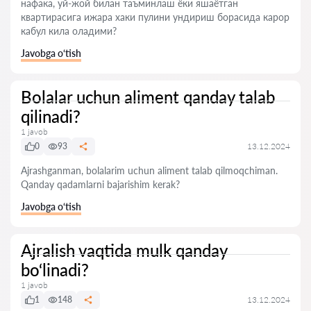
нафака, уй-жой билан таъминлаш ёки яшаётган
квартирасига ижара хаки пулини ундириш борасида карор
кабул кила оладими?
Javobga o‘tish
Bolalar uchun aliment qanday talab
qilinadi?
1 javob
0
93
13.12.2024
Ajrashganman, bolalarim uchun aliment talab qilmoqchiman.
Qanday qadamlarni bajarishim kerak?
Javobga o‘tish
Ajralish vaqtida mulk qanday
bo‘linadi?
1 javob
1
148
13.12.2024