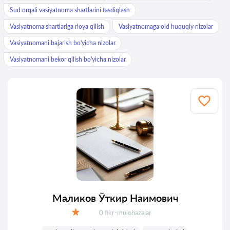
Sud orqali vasiyatnoma shartlarini tasdiqlash
Vasiyatnoma shartlariga rioya qilish
Vasiyatnomaga oid huquqiy nizolar
Vasiyatnomani bajarish bo'yicha nizolar
Vasiyatnomani bekor qilish bo'yicha nizolar
Маликов Ўткир Наимович
Fikrlar:
0 fikr-mulohazalar
Baholash: