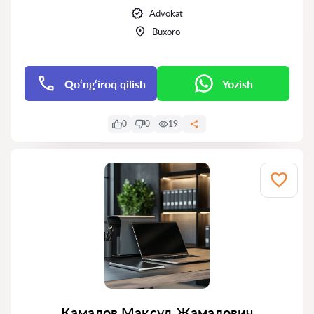
Advokat
Buxoro
Qo‘ng‘iroq qilish
Yozish
0
0
19
Камалов Мақсуд Жамалович