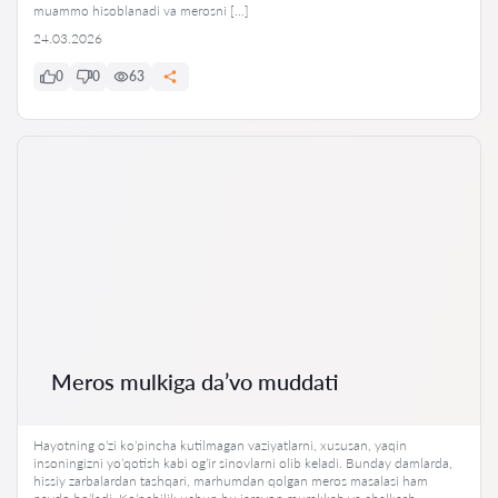
muammo hisoblanadi va merosni […]
24.03.2026
0
0
63
Meros mulkiga da’vo muddati
Hayotning oʻzi koʻpincha kutilmagan vaziyatlarni, xususan, yaqin
insoningizni yoʻqotish kabi ogʻir sinovlarni olib keladi. Bunday damlarda,
hissiy zarbalardan tashqari, marhumdan qolgan meros masalasi ham