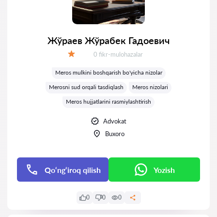
Жўраев Жўрабек Гадоевич
Fikrlar:
0 fikr-mulohazalar
Baholash:
Meros mulkini boshqarish bo'yicha nizolar
Merosni sud orqali tasdiqlash
Meros nizolari
Meros hujjatlarini rasmiylashtirish
Advokat
Buxoro
Qo‘ng‘iroq qilish
Yozish
0
0
0