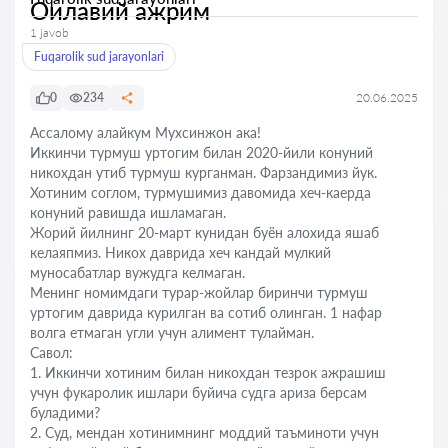
Оилавий ажрим
1 javob
Fuqarolik sud jarayonlari
0
234
20.06.2025
Ассалому алайкум Мухсинжон ака!
Иккинчи турмуш уртогим билан 2020-йили конуний
никохдан утиб турмуш курганман. Фарзандимиз йук.
Хотиним соглом, турмушимиз давомида хеч-каерда
конуний равишда ишламаган.
Жорий йилнинг 20-март кунидан буён алохида яшаб
келаяпмиз. Никох даврида хеч кандай мулкий
муносабатлар вужудга келмаган.
Менинг номимдаги турар-жойлар биринчи турмуш
уртогим даврида курилган ва сотиб олинган. 1 нафар
волга етмаган угли учун алимент тулайман.
Савол:
1. Иккинчи хотиним билан никохдан тезрок ажрашиш
учун фукаролик ишлари буйича судга ариза берсам
буладими?
2. Суд, мендан хотинимнинг моддий таъминоти учун