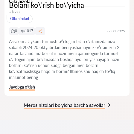
Oila nizolari
Bolani ko\’rish bo\’yicha
1 javob
Oila nizolari
0
1017
27.03.2025
Assalom alaykum turmush o\’rtoğim bilan o\’rtamizda nizo
sababli 2024 20 oktyabrdan beri yashamaymiz o\’rtamizda 2
nafar farzandimiz bor ular hozir meni qaramoğimda turmush
o\’rtoğim ajrim bo\’lmasdan boshqa ayol bn yashayapti hozir
bollarni ko\’rish uchun sudga bergan men bollarni
ko\’rsatmaslikkga haqqim bormi? İltimos shu haqida to\’liq
malumot bering
Javobga o‘tish
Meros nizolari bo'yicha barcha savollar