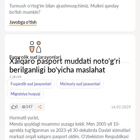
Turmush o‘rtog‘im bilan ajrashmoqchimiz. Mulkni qanday
bo‘lish mumkin?
Javobga o‘tish
Fuqarolik sud jarayonlari
Xalqaro pasport muddati noto‘g‘ri
berilganligi bo‘yicha maslahat
1 javob
Fuqarolik sud jarayonlari
Ma'muriy sud jarayonlari
Migratsiya huquqi
0
147
16.02.2025
Hurmatli yurist,
Menda quyidagi muammo yuzaga keldi. Men 2005-yil 10-
aprelda tug‘ilganman va 2023-yil 30-dekabrda Davlat xizmatlari
markazi orqali xalqaro pasport oldim. O‘zbekiston Respublikasi