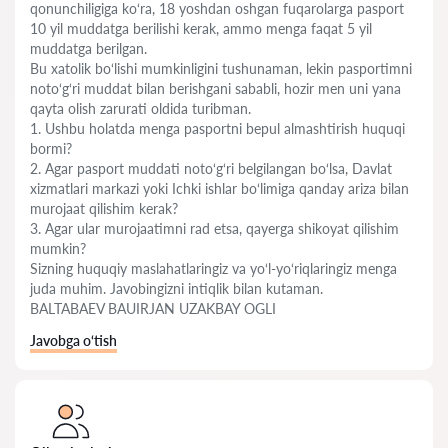
qonunchiligiga ko‘ra, 18 yoshdan oshgan fuqarolarga pasport
10 yil muddatga berilishi kerak, ammo menga faqat 5 yil
muddatga berilgan.
Bu xatolik bo‘lishi mumkinligini tushunaman, lekin pasportimni
noto‘g‘ri muddat bilan berishgani sababli, hozir men uni yana
qayta olish zarurati oldida turibman.
1. Ushbu holatda menga pasportni bepul almashtirish huquqi
bormi?
2. Agar pasport muddati noto‘g‘ri belgilangan bo‘lsa, Davlat
xizmatlari markazi yoki Ichki ishlar bo‘limiga qanday ariza bilan
murojaat qilishim kerak?
3. Agar ular murojaatimni rad etsa, qayerga shikoyat qilishim
mumkin?
Sizning huquqiy maslahatlaringiz va yo‘l-yo‘riqlaringiz menga
juda muhim. Javobingizni intiqlik bilan kutaman.
BALTABAEV BAUIRJAN UZAKBAY OGLI
Javobga o‘tish