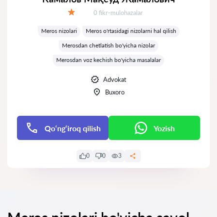
Fikrlar:
0 fikr-mulohazalar
Baholash:
Meros nizolari
Meros o'rtasidagi nizolarni hal qilish
Merosdan chetlatish bo'yicha nizolar
Merosdan voz kechish bo'yicha masalalar
Advokat
Buxoro
Qo‘ng‘iroq qilish
Yozish
0
0
3