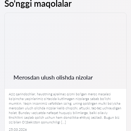
So'nggi maqolalar
Merosdan ulush olishda nizolar
Aziz qarindoshlar, hayotning ajralmas qismi bo‘lgan meros masalasi
ko‘pincha yaqinlarimiz o‘rtasida kutilmagan nizolarga sabab bo‘lishi
mumkin. Yaqin insonimiz vafotidan so‘ng, uning qoldirgan mulki bo‘yicha
merosdan ulush olishda nizolar kelib chiqishi, afsuski, tez-tez uchraydigan
holat. Bunday vaziyatda nafaqat huquqiy bilimlarga, balki oilaviy
tinchlikni saqlab qolish uchun ham donolikka ehtiyoj seziladi. Bugun biz
siz bilan O‘zbekiston qonunchiligi […]
25.03.2026