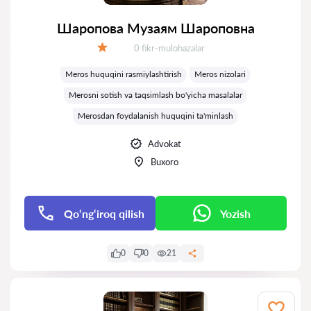
Шаропова Музаям Шароповна
Fikrlar:
0 fikr-mulohazalar
Baholash:
Meros huquqini rasmiylashtirish
Meros nizolari
Merosni sotish va taqsimlash bo'yicha masalalar
Merosdan foydalanish huquqini ta'minlash
Advokat
Buxoro
Qo‘ng‘iroq qilish
Yozish
0
0
21