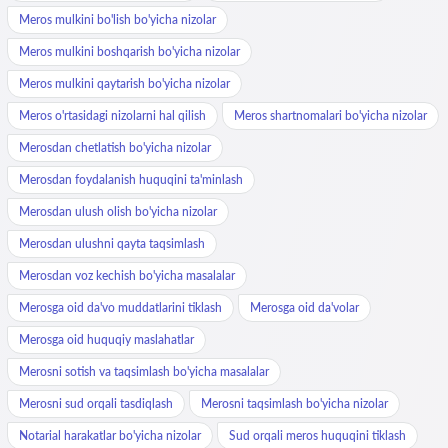
Meros mulkini bo'lish bo'yicha nizolar
Meros mulkini boshqarish bo'yicha nizolar
Meros mulkini qaytarish bo'yicha nizolar
Meros o'rtasidagi nizolarni hal qilish
Meros shartnomalari bo'yicha nizolar
Merosdan chetlatish bo'yicha nizolar
Merosdan foydalanish huquqini ta'minlash
Merosdan ulush olish bo'yicha nizolar
Merosdan ulushni qayta taqsimlash
Merosdan voz kechish bo'yicha masalalar
Merosga oid da'vo muddatlarini tiklash
Merosga oid da'volar
Merosga oid huquqiy maslahatlar
Merosni sotish va taqsimlash bo'yicha masalalar
Merosni sud orqali tasdiqlash
Merosni taqsimlash bo'yicha nizolar
Notarial harakatlar bo'yicha nizolar
Sud orqali meros huquqini tiklash