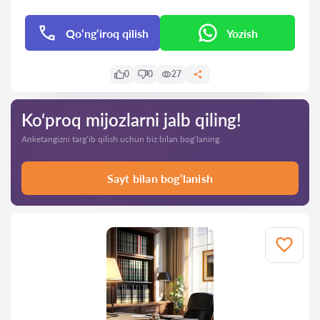
Qo‘ng‘iroq qilish
Yozish
0
0
27
Ko‘proq mijozlarni jalb qiling!
Anketangizni targ‘ib qilish uchun biz bilan bog‘laning.
Sayt bilan bog‘lanish