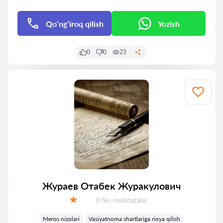
Qo‘ng‘iroq qilish
Yozish
0
0
23
Жураев Отабек Журакулович
Fikrlar:
0 fikr-mulohazalar
Baholash:
Meros nizolari
Vasiyatnoma shartlariga rioya qilish