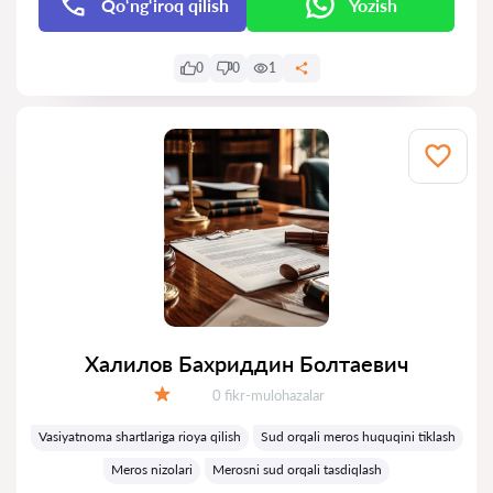
Qo‘ng‘iroq qilish
Yozish
0
0
1
Халилов Бахриддин Болтаевич
Fikrlar:
0 fikr-mulohazalar
Baholash:
Vasiyatnoma shartlariga rioya qilish
Sud orqali meros huquqini tiklash
Meros nizolari
Merosni sud orqali tasdiqlash