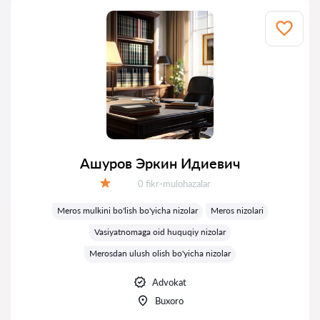
Ашуров Эркин Идиевич
Fikrlar:
0 fikr-mulohazalar
Baholash:
Meros mulkini bo'lish bo'yicha nizolar
Meros nizolari
Vasiyatnomaga oid huquqiy nizolar
Merosdan ulush olish bo'yicha nizolar
Advokat
Buxoro