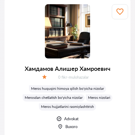
Хамдамов Алишер Хамроевич
Fikrlar:
0 fikr-mulohazalar
Baholash:
Meros huquqini himoya qilish bo'yicha nizolar
Merosdan chetlatish bo'yicha nizolar
Meros nizolari
Meros hujjatlarini rasmiylashtirish
Advokat
Buxoro