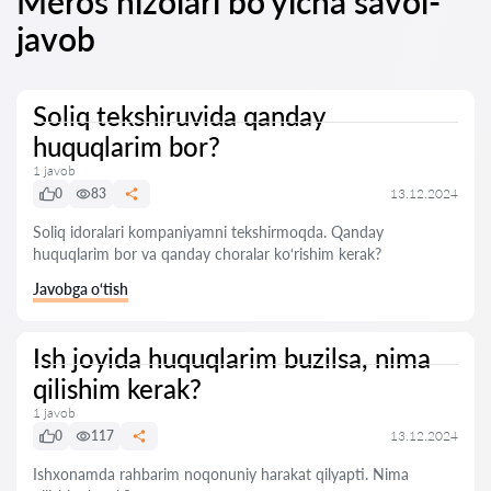
Meros nizolari bo'yicha savol-
javob
Soliq tekshiruvida qanday
huquqlarim bor?
1 javob
0
83
13.12.2024
Soliq idoralari kompaniyamni tekshirmoqda. Qanday
huquqlarim bor va qanday choralar ko‘rishim kerak?
Javobga o‘tish
Ish joyida huquqlarim buzilsa, nima
qilishim kerak?
1 javob
0
117
13.12.2024
Ishxonamda rahbarim noqonuniy harakat qilyapti. Nima