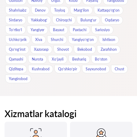
Guliston
Navoiy
Urgut
Kitob
Payariq
Yangiobod
Shahrisabz
Denov
Toyloq
Marg‘ilon
Kattaqo‘rg‘on
Sirdaryo
Yakkabog‘
Chiroqchi
Bulung‘ur
Oqdaryo
To‘rtko‘l
Yangiyer
Bayaut
Paxtachi
Sariosiyo
Uchkoʻprik
Xiva
Shurchi
Yangiyo‘rg‘on
Ishtixon
Qo‘ng‘irot
Xazorasp
Shovot
Bekobod
Zarafshon
Qamashi
Nurota
Xo‘jayli
Beshariq
Bo‘ston
Qiziltepa
Kushrabod
Qo‘shko‘pir
Sayxunobod
Chust
Yangirobod
Xizmatlar katalogi