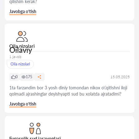
qilishim kerak?
Javobga o‘tish
Oila nizolari
Oilaviy
1 javob
Oila nizolari
0
175
15.05.2025
1ta farzandim bor 3 yosh diniy tomondan nikox o\’qitishni iloji
qolmadi ajrashinglar deyishyapti sud bu xolatda ajratadimi?
Javobga o‘tish
Fuqarolik sud jarayonlari