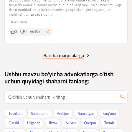
paydo boʻladi. Koʻpchilik uchun bu jarayon murakkab va chalkash
tuyulishi mumkin, ammo meros huquqida vaqt omili, yaʼni meros mulkiga
da’vo muddati, hal qiluvchi ahamiyatga ega ekanligini anglash juda
muhimdir. Unga beparvo […]
18.02.2026
0
0
105
Barcha maqolalarga
Ushbu mavzu bo'yicha advokatlarga o'tish
uchun quyidagi shaharni tanlang:
Toshkent
Samarqand
Andijon
Namangan
Farg‘ona
Qarshi
Urganch
Jizzax
Nukus
Qo‘qon
Termiz