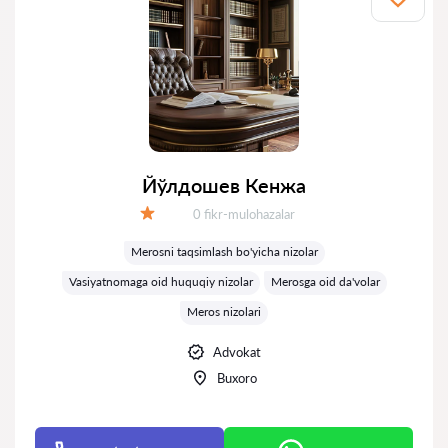
Йўлдошев Кенжа
Fikrlar:
0 fikr-mulohazalar
Baholash:
Merosni taqsimlash bo'yicha nizolar
Vasiyatnomaga oid huquqiy nizolar
Merosga oid da'volar
Meros nizolari
Advokat
Buxoro