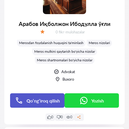
Арабов Иқболжон Ибодулла ўғли
Fikrlar:
0 fikr-mulohazalar
Baholash:
Merosdan foydalanish huquqini ta'minlash
Meros nizolari
Meros mulkini qaytarish bo'yicha nizolar
Meros shartnomalari bo'yicha nizolar
Advokat
Buxoro
Qo‘ng‘iroq qilish
Yozish
0
0
0