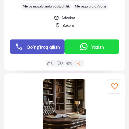
Meros masalalarida vositachilik
Merosga oid da'volar
Advokat
Buxoro
Qo‘ng‘iroq qilish
Yozish
0
0
8