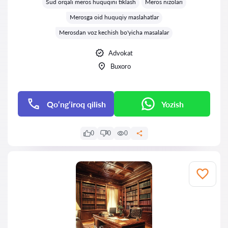
Sud orqali meros huquqini tiklash
Meros nizolari
Merosga oid huquqiy maslahatlar
Merosdan voz kechish bo'yicha masalalar
Advokat
Buxoro
Qo‘ng‘iroq qilish
Yozish
0
0
0