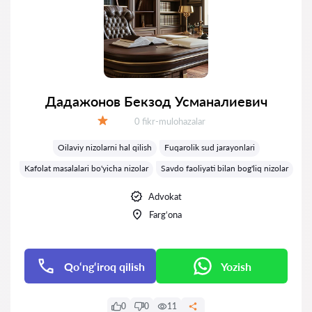
Дадажонов Бекзод Усманалиевич
Fikrlar:
0 fikr-mulohazalar
Baholash:
Oilaviy nizolarni hal qilish
Fuqarolik sud jarayonlari
Kafolat masalalari bo'yicha nizolar
Savdo faoliyati bilan bog'liq nizolar
Advokat
Farg‘ona
Qo‘ng‘iroq qilish
Yozish
0
0
11