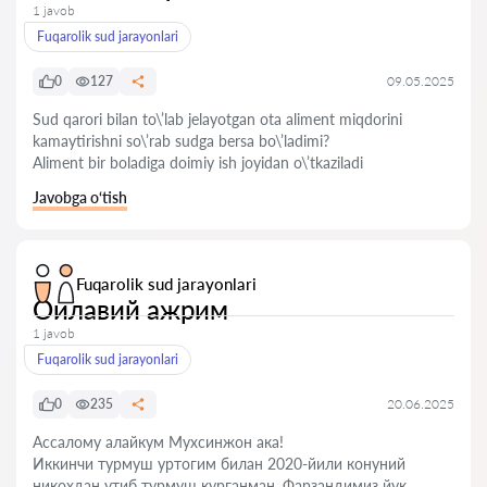
1 javob
Fuqarolik sud jarayonlari
0
127
09.05.2025
Sud qarori bilan to\’lab jelayotgan ota aliment miqdorini
kamaytirishni so\’rab sudga bersa bo\’ladimi?
Aliment bir boladiga doimiy ish joyidan o\’tkaziladi
Javobga o‘tish
Fuqarolik sud jarayonlari
Оилавий ажрим
1 javob
Fuqarolik sud jarayonlari
0
235
20.06.2025
Ассалому алайкум Мухсинжон ака!
Иккинчи турмуш уртогим билан 2020-йили конуний
никохдан утиб турмуш курганман. Фарзандимиз йук.