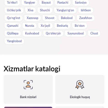
To‘rtko‘l
Yangiyer
Bayaut
Paxtachi
Sariosiyo
Uchkoʻprik
Xiva
Shurchi
Yangiyo‘rg‘on
Ishtixon
Qo‘ng‘irot
Xazorasp
Shovot
Bekobod
Zarafshon
Qamashi
Nurota
Xo‘jayli
Beshariq
Bo‘ston
Qiziltepa
Kushrabod
Qo‘shko‘pir
Sayxunobod
Chust
Yangirobod
Xizmatlar katalogi
Bank nizolari
Ekologik huquq