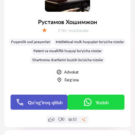
Рустамов Хошимжон
Fikrlar:
0 fikr-mulohazalar
Baholash:
Fuqarolik sud jarayonlari
Intellektual mulk huquqlari bo'yicha nizolar
Patent va mualliflik huquqi bo'yicha nizolar
Shartnoma shartlarini buzish bo'yicha nizolar
Advokat
Farg‘ona
Qo‘ng‘iroq qilish
Yozish
0
0
10