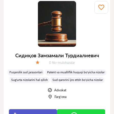
Сидиқов Замзамали Турдиалиевич
Fikrlar:
0 fikr-mulohazalar
Baholash:
Fuqarolik sud jarayonlari
Patent va mualliflik huquqi bo'yicha nizolar
Sug'urta nizolarini hal qilish
Sud qarorini ijro etish bo'yicha nizolar
Advokat
Farg‘ona