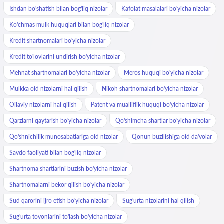
Ishdan bo'shatish bilan bog'liq nizolar
Kafolat masalalari bo'yicha nizolar
Ko'chmas mulk huquqlari bilan bog'liq nizolar
Kredit shartnomalari bo'yicha nizolar
Kredit to'lovlarini undirish bo'yicha nizolar
Mehnat shartnomalari bo'yicha nizolar
Meros huquqi bo'yicha nizolar
Mulkka oid nizolarni hal qilish
Nikoh shartnomalari bo'yicha nizolar
Oilaviy nizolarni hal qilish
Patent va mualliflik huquqi bo'yicha nizolar
Qarzlarni qaytarish bo'yicha nizolar
Qo'shimcha shartlar bo'yicha nizolar
Qo'shnichilik munosabatlariga oid nizolar
Qonun buzilishiga oid da'volar
Savdo faoliyati bilan bog'liq nizolar
Shartnoma shartlarini buzish bo'yicha nizolar
Shartnomalarni bekor qilish bo'yicha nizolar
Sud qarorini ijro etish bo'yicha nizolar
Sug'urta nizolarini hal qilish
Sug'urta tovonlarini to'lash bo'yicha nizolar