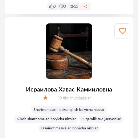
0
0
15
Исраилова Хавас Камииловна
Fikrlar:
0 fikr-mulohazalar
Baholash:
Shartnomalarni bekor qilish bo'yicha nizolar
Nikoh shartnomalari bo'yicha nizolar
Fuqarolik sud jarayonlari
Ta'minot masalalari bo'yicha nizolar