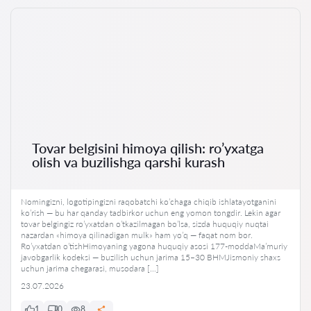
Tovar belgisini himoya qilish: ro’yxatga
olish va buzilishga qarshi kurash
Nomingizni, logotipingizni raqobatchi ko’chaga chiqib ishlatayotganini
ko’rish — bu har qanday tadbirkor uchun eng yomon tongdir. Lekin agar
tovar belgingiz ro’yxatdan o’tkazilmagan bo’lsa, sizda huquqiy nuqtai
nazardan «himoya qilinadigan mulk» ham yo’q — faqat nom bor.
Ro’yxatdan o’tishHimoyaning yagona huquqiy asosi 177-moddaMa’muriy
javobgarlik kodeksi — buzilish uchun jarima 15–30 BHMJismoniy shaxs
uchun jarima chegarasi, musodara […]
23.07.2026
1
0
8