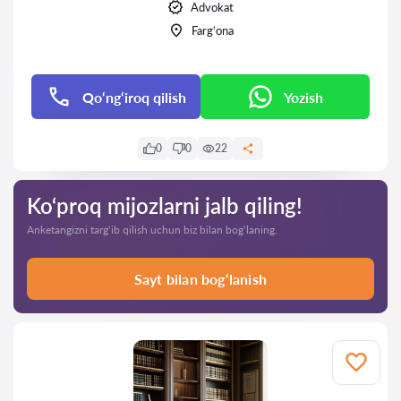
Advokat
Farg‘ona
Qo‘ng‘iroq qilish
Yozish
0
0
22
Ko‘proq mijozlarni jalb qiling!
Anketangizni targ‘ib qilish uchun biz bilan bog‘laning.
Sayt bilan bog‘lanish