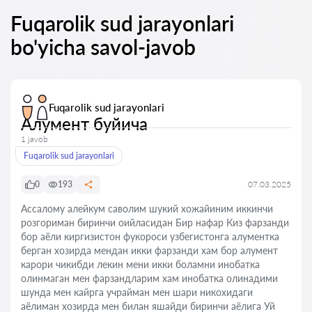
Fuqarolik sud jarayonlari
bo'yicha savol-javob
Fuqarolik sud jarayonlari
Алумент буйича
1 javob
Fuqarolik sud jarayonlari
0
193
07.03.2025
Ассалому алейкум саволим шукий хожайиним иккинчи
розгориман биринчи оийласидан Бир нафар Киз фарзанди
бор аёли киргизистон фукороси узбегистонга алументка
берган хозирда мендан икки фарзанди хам бор алумент
карори чикибди лекин мени икки боламни инобатка
олинмаган мен фарзандларим хам инобатка олинадими
шунда мен кайрга учрайман мен шари никохидаги
аёлиман хозирда мен билан яшайди биринчи аёлига Уй