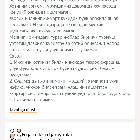
Хотиним соглом, турмушимиз давомида хеч-каерда
конуний равишда ишламаган.
Жорий йилнинг 20-март кунидан буён алохида яшаб
келаяпмиз. Никох даврида хеч кандай мулкий
муносабатлар вужудга келмаган.
Менинг номимдаги турар-жойлар биринчи турмуш
уртогим даврида курилган ва сотиб олинган. 1 нафар
волга етмаган угли учун алимент тулайман.
Савол:
1. Иккинчи хотиним билан никохдан тезрок ажрашиш
учун фукаролик ишлари буйича судга ариза берсам
буладими?
2. Суд, мендан хотинимнинг моддий таъминоти учун
нафака, уй-жой билан таъминлаш ёки яшаётган
квартирасига ижара хаки пулини ундириш борасида карор
кабул кила оладими?
Javobga o‘tish
Fuqarolik sud jarayonlari