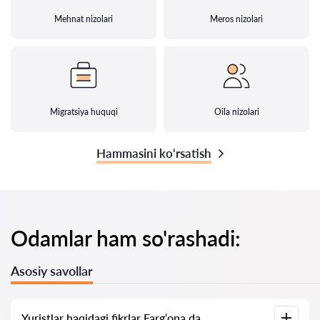
Mehnat nizolari
Meros nizolari
Migratsiya huquqi
Oila nizolari
Hammasini ko‘rsatish
Odamlar ham so'rashadi:
Asosiy savollar
Yuristlar haqidagi fikrlar Farg‘ona da