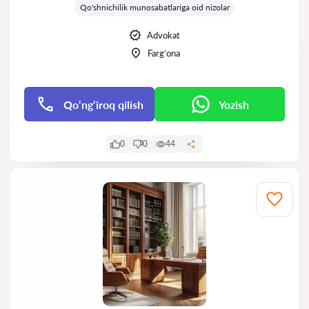
Qo'shnichilik munosabatlariga oid nizolar
Advokat
Farg‘ona
Qo‘ng‘iroq qilish
Yozish
0
0
44