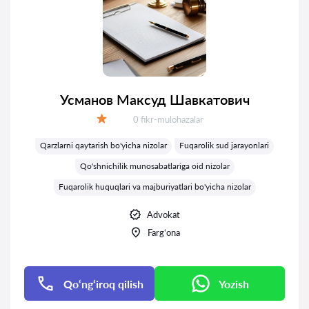
Усманов Максуд Шавкатович
Fikrlar:
0 fikr-mulohazalar
Baholash:
Qarzlarni qaytarish bo'yicha nizolar
Fuqarolik sud jarayonlari
Qo'shnichilik munosabatlariga oid nizolar
Fuqarolik huquqlari va majburiyatlari bo'yicha nizolar
Advokat
Farg‘ona
Qo‘ng‘iroq qilish
Yozish