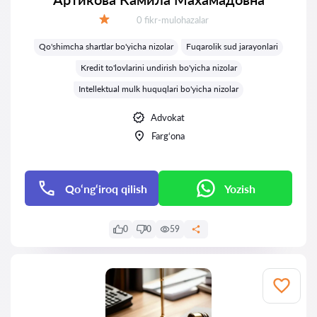
Fikrlar:
0 fikr-mulohazalar
Baholash:
Qo'shimcha shartlar bo'yicha nizolar
Fuqarolik sud jarayonlari
Kredit to'lovlarini undirish bo'yicha nizolar
Intellektual mulk huquqlari bo'yicha nizolar
Advokat
Farg‘ona
Qo‘ng‘iroq qilish
Yozish
0
0
59