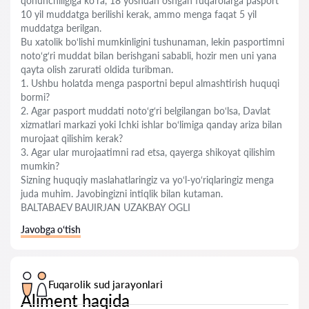
qonunchiligiga ko‘ra, 18 yoshdan oshgan fuqarolarga pasport
10 yil muddatga berilishi kerak, ammo menga faqat 5 yil
muddatga berilgan.
Bu xatolik bo‘lishi mumkinligini tushunaman, lekin pasportimni
noto‘g‘ri muddat bilan berishgani sababli, hozir men uni yana
qayta olish zarurati oldida turibman.
1. Ushbu holatda menga pasportni bepul almashtirish huquqi
bormi?
2. Agar pasport muddati noto‘g‘ri belgilangan bo‘lsa, Davlat
xizmatlari markazi yoki Ichki ishlar bo‘limiga qanday ariza bilan
murojaat qilishim kerak?
3. Agar ular murojaatimni rad etsa, qayerga shikoyat qilishim
mumkin?
Sizning huquqiy maslahatlaringiz va yo‘l-yo‘riqlaringiz menga
juda muhim. Javobingizni intiqlik bilan kutaman.
BALTABAEV BAUIRJAN UZAKBAY OGLI
Javobga o‘tish
Fuqarolik sud jarayonlari
Aliment haqida