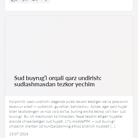
Sud buyrug’i orqali qarz undirish:
sudlashmasdan tezkor yechim
Ko’pchilik «qarz undirish» deganda oylab davom etadigan da’vo jarayonini
tasavvur qiladi — sudlanish, guvohlar, bahslashuv. Aslida, agar qarz hujjat
bilan tasdiqlangan va nizo yo’q bo’lsa, buning ancha tezroq yo’li bor: sud
buyrug’i. Bu ish mazmunan ko’rilmasdan, faqat taqdim etilgan hujjatlar
asosida chiqariladigan sud hujjati. 171-moddaFPK — sud buyrug’i
chiqarish shartlari 10 kunQarzdorning e’tiroz bildirish muddati […]
23.07.2026