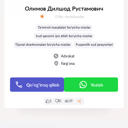
Олимов Дилшод Рустамович
Fikrlar:
0 fikr-mulohazalar
Baholash:
Ta'minot masalalari bo'yicha nizolar
Sud qarorini ijro etish bo'yicha nizolar
Tijorat shartnomalari bo'yicha nizolar
Fuqarolik sud jarayonlari
Advokat
Farg‘ona
Qo‘ng‘iroq qilish
Yozish
1
0
39