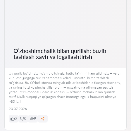
O’zboshimchalik bilan qurilish: buzib
tashlash xavfi va legallashtirish
Uy qurib bo’ldingiz, ko’chib o’tdingiz, hatto ta’mirini ham qildingiz — va bir
kuni eshigingizga sud xabarnomasi keladi: imoratni buzib tashlash
to’g’risida. Bu O’zbekistonda minglab oilalar boshidan o’tkazgan stsenariy,
va uning ildizi ko’pincha yillar oldin — ruxsatnoma olinmagan paytda
yotadi. 212-moddaFuqarolik kodeksi — o’zboshimchalik bilan qurilish
ta’rifi Mulk huquqi yo’qQurgan shaxs imoratga egalik huquqini olmaydi
~80 […]
23.07.2026
0
0
9