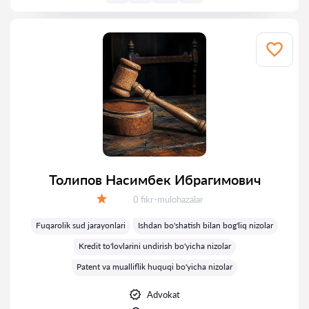
Толипов Насимбек Ибрагимович
Fikrlar:
0 fikr-mulohazalar
Baholash:
Fuqarolik sud jarayonlari
Ishdan bo'shatish bilan bog'liq nizolar
Kredit to'lovlarini undirish bo'yicha nizolar
Patent va mualliflik huquqi bo'yicha nizolar
Advokat