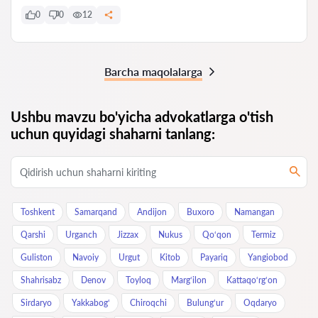
0
0
12
Barcha maqolalarga
Ushbu mavzu bo'yicha advokatlarga o'tish
uchun quyidagi shaharni tanlang:
Toshkent
Samarqand
Andijon
Buxoro
Namangan
Qarshi
Urganch
Jizzax
Nukus
Qo‘qon
Termiz
Guliston
Navoiy
Urgut
Kitob
Payariq
Yangiobod
Shahrisabz
Denov
Toyloq
Marg‘ilon
Kattaqo‘rg‘on
Sirdaryo
Yakkabog‘
Chiroqchi
Bulung‘ur
Oqdaryo