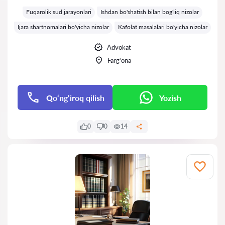
Baholash:
Fuqarolik sud jarayonlari
Ishdan bo'shatish bilan bog'liq nizolar
Ijara shartnomalari bo'yicha nizolar
Kafolat masalalari bo'yicha nizolar
Advokat
Farg‘ona
Qo‘ng‘iroq qilish
Yozish
0
0
14