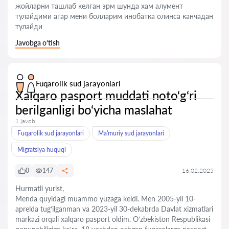
жойларни ташлаб келган эрм шунда хам алумент
тулайдими агар мени болларим инобатка олинса канчадан
тулайди
Javobga o‘tish
Fuqarolik sud jarayonlari
Xalqaro pasport muddati noto‘g‘ri
berilganligi bo‘yicha maslahat
1 javob
Fuqarolik sud jarayonlari
Ma'muriy sud jarayonlari
Migratsiya huquqi
0
147
16.02.2025
Hurmatli yurist,
Menda quyidagi muammo yuzaga keldi. Men 2005-yil 10-
aprelda tug‘ilganman va 2023-yil 30-dekabrda Davlat xizmatlari
markazi orqali xalqaro pasport oldim. O‘zbekiston Respublikasi