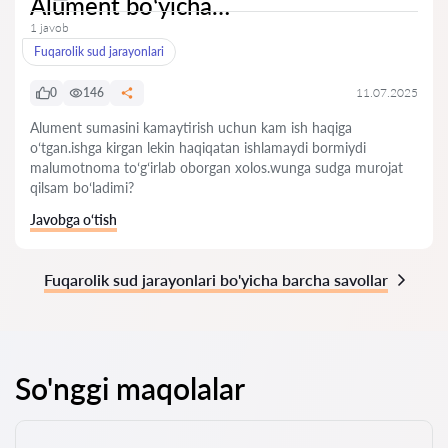
Alument boʻyicha…
1 javob
Fuqarolik sud jarayonlari
0
146
11.07.2025
Alument sumasini kamaytirish uchun kam ish haqiga
oʻtgan.ishga kirgan lekin haqiqatan ishlamaydi bormiydi
malumotnoma toʻgʻirlab oborgan xolos.wunga sudga murojat
qilsam boʻladimi?
Javobga o‘tish
Fuqarolik sud jarayonlari bo'yicha barcha savollar
So'nggi maqolalar