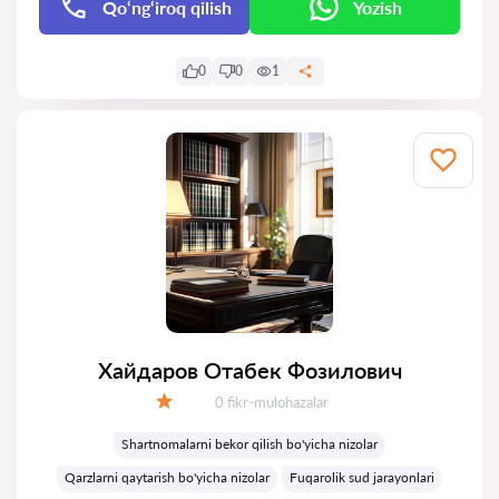
Qo‘ng‘iroq qilish
Yozish
0
0
1
Хайдаров Отабек Фозилович
Fikrlar:
0 fikr-mulohazalar
Baholash:
Shartnomalarni bekor qilish bo'yicha nizolar
Qarzlarni qaytarish bo'yicha nizolar
Fuqarolik sud jarayonlari