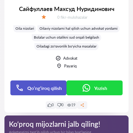
Сайфуллаев Махсуд Нуридинович
Fikrlar:
0 fikr-mulohazalar
Baholash:
Oila nizolari
Oilaviy nizolarni hal qilish uchun advokat yordami
Bolalar uchun otalikni sud orqali belgilash
Oiladagi zo'ravonlik bo'yicha masalalar
Advokat
Payariq
Qo‘ng‘iroq qilish
Yozish
0
0
19
Ko‘proq mijozlarni jalb qiling!
Anketangizni targ‘ib qilish uchun biz bilan bog‘laning.