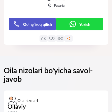
Payariq
Qo‘ng‘iroq qilish
Yozish
0
0
2
Oila nizolari bo'yicha savol-
javob
Oila nizolari
Oilaviy
1 javob