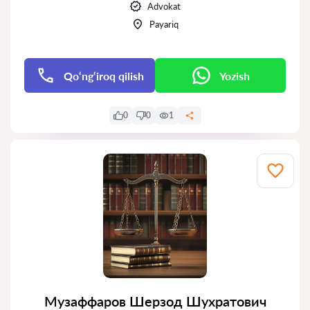
Advokat
Payariq
Qo‘ng‘iroq qilish
Yozish
0
0
1
Музаффаров Шерзод Шухратович