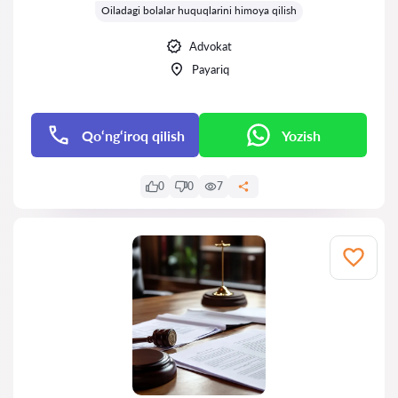
Oiladagi bolalar huquqlarini himoya qilish
Advokat
Payariq
Qo‘ng‘iroq qilish
Yozish
0
0
7