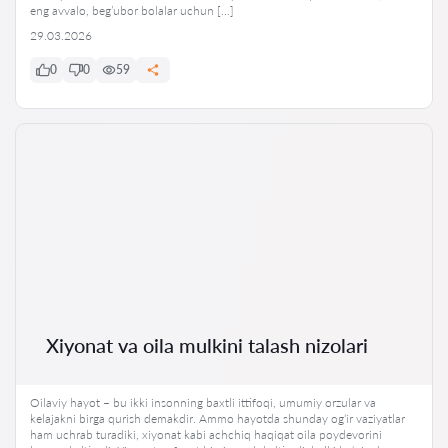
eng avvalo, beg’ubor bolalar uchun […]
29.03.2026
0
0
59
Xiyonat va oila mulkini talash nizolari
Oilaviy hayot – bu ikki insonning baxtli ittifoqi, umumiy orzular va
kelajakni birga qurish demakdir. Ammo hayotda shunday og‘ir vaziyatlar
ham uchrab turadiki, xiyonat kabi achchiq haqiqat oila poydevorini