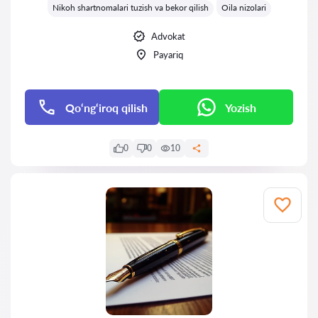
Nikoh shartnomalari tuzish va bekor qilish
Oila nizolari
Advokat
Payariq
Qo‘ng‘iroq qilish
Yozish
0
0
10