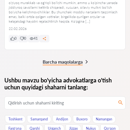
o‘ziyoq murakkab va og‘riqli bo‘lishi mumkin, ammo u ko‘pincha yanada
jiddiyroq savollarni keltirib chiqaradi, xususan, oilaviy mulkni bo‘lish
bo‘yicha kelishmovchiliklar. Bu shunchaki moddiy narsalarni taqsimlash
emas, balki ortda qolgan xotiralar, birgalikda qurilgan orzular va
kelajakdagi hayotni rejalashtirish haqida. Ko‘pgina […]
22.02.2026
0
0
41
Barcha maqolalarga
Ushbu mavzu bo'yicha advokatlarga o'tish
uchun quyidagi shaharni tanlang:
Toshkent
Samarqand
Andijon
Buxoro
Namangan
Farg‘ona
Qarshi
Urganch
Jizzax
Nukus
Qo‘qon