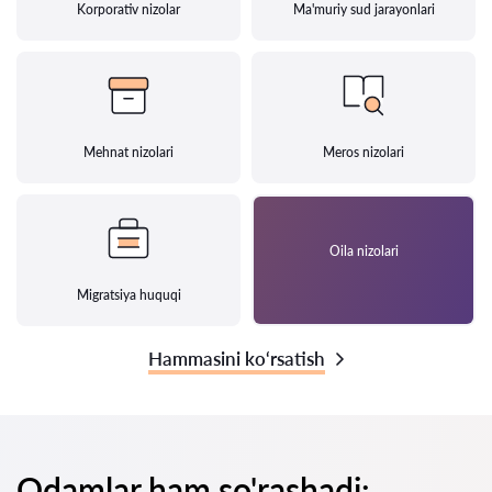
Korporativ nizolar
Ma'muriy sud jarayonlari
Mehnat nizolari
Meros nizolari
Oila nizolari
Migratsiya huquqi
Hammasini ko‘rsatish
Odamlar ham so'rashadi: