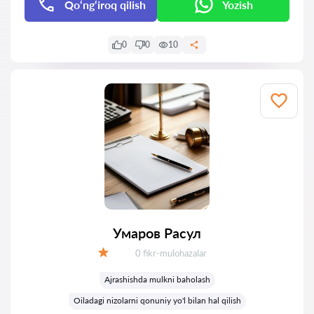
Qo‘ng‘iroq qilish
Yozish
0
0
10
Умаров Расул
Fikrlar:
0 fikr-mulohazalar
Baholash:
Ajrashishda mulkni baholash
Oiladagi nizolarni qonuniy yo'l bilan hal qilish