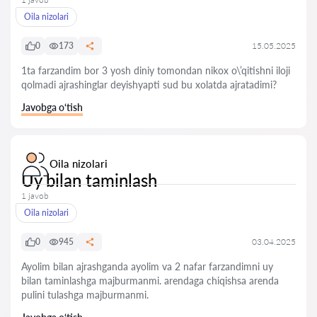
Oila nizolari
0
173
15.05.2025
1ta farzandim bor 3 yosh diniy tomondan nikox o\’qitishni iloji
qolmadi ajrashinglar deyishyapti sud bu xolatda ajratadimi?
Javobga o‘tish
Oila nizolari
Uy bilan taminlash
1 javob
Oila nizolari
0
945
03.04.2025
Ayolim bilan ajrashganda ayolim va 2 nafar farzandimni uy
bilan taminlashga majburmanmi. arendaga chiqishsa arenda
pulini tulashga majburmanmi.