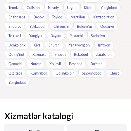
Termiz
Guliston
Navoiy
Urgut
Kitob
Yangiobod
Shahrisabz
Denov
Toyloq
Marg‘ilon
Kattaqo‘rg‘on
Sirdaryo
Yakkabog‘
Chiroqchi
Bulung‘ur
Oqdaryo
To‘rtko‘l
Yangiyer
Bayaut
Paxtachi
Sariosiyo
Uchkoʻprik
Xiva
Shurchi
Yangiyo‘rg‘on
Ishtixon
Qo‘ng‘irot
Xazorasp
Shovot
Bekobod
Zarafshon
Qamashi
Nurota
Xo‘jayli
Beshariq
Bo‘ston
Qiziltepa
Kushrabod
Qo‘shko‘pir
Sayxunobod
Chust
Yangirobod
Xizmatlar katalogi