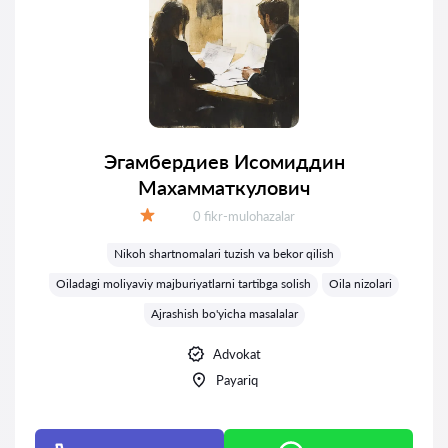
Эгамбердиев Исомиддин
Махамматкулович
Fikrlar:
0 fikr-mulohazalar
Baholash:
Nikoh shartnomalari tuzish va bekor qilish
Oiladagi moliyaviy majburiyatlarni tartibga solish
Oila nizolari
Ajrashish bo'yicha masalalar
Advokat
Payariq