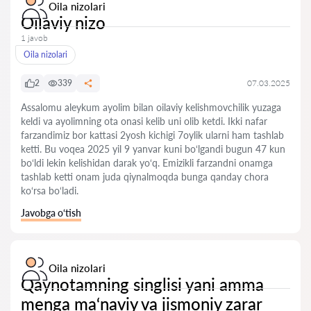
Oila nizolari
Oilaviy nizo
1 javob
Oila nizolari
2
339
07.03.2025
Assalomu aleykum ayolim bilan oilaviy kelishmovchilik yuzaga
keldi va ayolimning ota onasi kelib uni olib ketdi. Ikki nafar
farzandimiz bor kattasi 2yosh kichigi 7oylik ularni ham tashlab
ketti. Bu voqea 2025 yil 9 yanvar kuni bo‘lgandi bugun 47 kun
bo‘ldi lekin kelishidan darak yo‘q. Emizikli farzandni onamga
tashlab ketti onam juda qiynalmoqda bunga qanday chora
ko‘rsa bo‘ladi.
Javobga o‘tish
Oila nizolari
Qaynotamning singlisi yani amma
menga ma‘naviy va jismoniy zarar