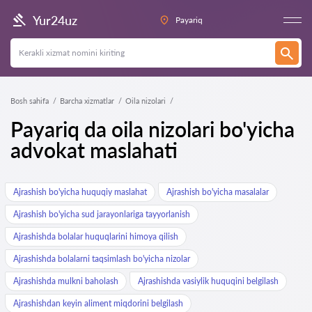
Yur24uz
Payariq
Bosh sahifa
Barcha xizmatlar
Oila nizolari
Payariq da oila nizolari bo'yicha
advokat maslahati
Ajrashish bo'yicha huquqiy maslahat
Ajrashish bo'yicha masalalar
Ajrashish bo'yicha sud jarayonlariga tayyorlanish
Ajrashishda bolalar huquqlarini himoya qilish
Ajrashishda bolalarni taqsimlash bo'yicha nizolar
Ajrashishda mulkni baholash
Ajrashishda vasiylik huquqini belgilash
Ajrashishdan keyin aliment miqdorini belgilash