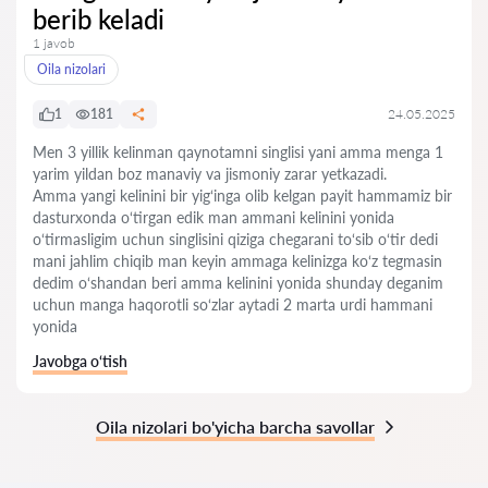
berib keladi
1 javob
Oila nizolari
1
181
24.05.2025
Men 3 yillik kelinman qaynotamni singlisi yani amma menga 1
yarim yildan boz manaviy va jismoniy zarar yetkazadi.
Amma yangi kelinini bir yig‘inga olib kelgan payit hammamiz bir
dasturxonda o‘tirgan edik man ammani kelinini yonida
o‘tirmasligim uchun singlisini qiziga chegarani to‘sib o‘tir dedi
mani jahlim chiqib man keyin ammaga kelinizga ko‘z tegmasin
dedim o‘shandan beri amma kelinini yonida shunday deganim
uchun manga haqorotli so‘zlar aytadi 2 marta urdi hammani
yonida
Javobga o‘tish
Oila nizolari bo'yicha barcha savollar