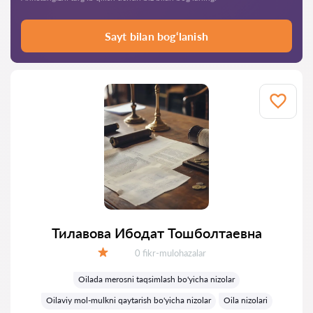
Sayt bilan bog‘lanish
Тилавова Ибодат Тошболтаевна
Fikrlar:
0 fikr-mulohazalar
Baholash:
Oilada merosni taqsimlash bo'yicha nizolar
Oilaviy mol-mulkni qaytarish bo'yicha nizolar
Oila nizolari