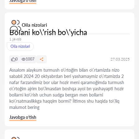
Javobga o‘tish
Oila nizolari
Bolani ko\’rish bo\’yicha
1 javob
Oila nizolari
0
1007
27.03.2025
Assalom alaykum turmush o\’rtoğim bilan o\’rtamizda nizo
sababli 2024 20 oktyabrdan beri yashamaymiz o\’rtamizda 2
nafar farzandimiz bor ular hozir meni qaramoğimda turmush
o\’rtoğim ajrim bo\’lmasdan boshqa ayol bn yashayapti hozir
bollarni ko\’rish uchun sudga bergan men bollarni
ko\’rsatmaslikkga haqqim bormi? İltimos shu haqida to\’liq
malumot bering
Javobga o‘tish