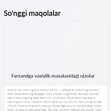
So'nggi maqolalar
Farzandga vasiylik masalasidagi nizolar
Ajralish har doim og’riqli jarayon bo’lib, u nafaqat er-xotinning hayotini,
balki farzandlarning kelajagini ham tubdan o’zgartiradi. Bunday paytda
ota-onalarning eng katta tashvishi, shubhasiz, farzandlarining taqdiri,
ularning kim bilan yashashi, ta’lim-tarbiyasi va umumiy farovonligi bo’ladi.
Afsuski, ko’pincha ajralish jarayoni farzandga vasiylik masalasidagi nizolar
bilan yanada murakkablashadi. Bunday holatlar nafaqat ota-onalar, balki