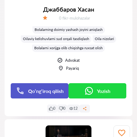
Джаббаров Хасан
Fikrlar:
0 fikr-mulohazalar
Baholash:
Bolalarning doimiy yashash joyini aniqlash
Oilaviy kelishuvlarni sud orqali tasdiqlash
Oila nizolari
Bolalarni xorijga olib chiqishga ruxsat olish
Advokat
Payariq
Qo‘ng‘iroq qilish
Yozish
0
0
12