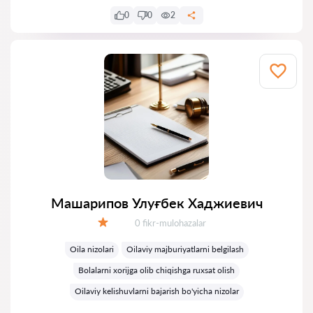
0
0
2
Машарипов Улуғбек Хаджиевич
Fikrlar:
0 fikr-mulohazalar
Baholash:
Oila nizolari
Oilaviy majburiyatlarni belgilash
Bolalarni xorijga olib chiqishga ruxsat olish
Oilaviy kelishuvlarni bajarish bo'yicha nizolar