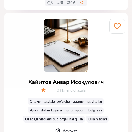
0
0
19
Хайитов Анвар Исоқулович
Fikrlar:
0 fikr-mulohazalar
Baholash:
Oilaviy masalalar bo'yicha huquqiy maslahatlar
Ajrashishdan keyin aliment miqdorini belgilash
Oiladagi nizolarni sud orqali hal qilish
Oila nizolari
Advokat