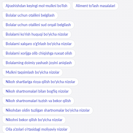
Ajrashishdan keyingi mol-mulkni bo'lish
Aliment to'lash masalalari
Bolalar uchun otalikni belgilash
Bolalar uchun otalikni sud orqali belgilash
Bolalarni ko'rish huquqi bo'yicha nizolar
Bolalarni xalqaro o'g'irlash bo'yicha nizolar
Bolalarni xorijga olib chiqishga ruxsat olish
Bolalarning doimiy yashash joyini aniqlash
Mulkni taqsimlash bo'yicha nizolar
Nikoh shartlariga rioya qilish bo'yicha nizolar
Nikoh shartnomalari bilan bog'liq nizolar
Nikoh shartnomalari tuzish va bekor qilish
Nikohdan oldin tuzilgan shartnomalar bo'yicha nizolar
Nikohni bekor qilish bo'yicha nizolar
Oila a'zolari o'rtasidagi moliyaviy nizolar