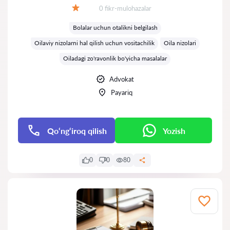
Fikrlar:
0 fikr-mulohazalar
Baholash:
Bolalar uchun otalikni belgilash
Oilaviy nizolarni hal qilish uchun vositachilik
Oila nizolari
Oiladagi zo'ravonlik bo'yicha masalalar
Advokat
Payariq
Qo‘ng‘iroq qilish
Yozish
0
0
80