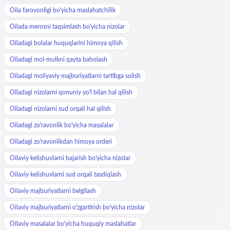
Oila farovonligi bo'yicha maslahatchilik
Oilada merosni taqsimlash bo'yicha nizolar
Oiladagi bolalar huquqlarini himoya qilish
Oiladagi mol-mulkni qayta baholash
Oiladagi moliyaviy majburiyatlarni tartibga solish
Oiladagi nizolarni qonuniy yo'l bilan hal qilish
Oiladagi nizolarni sud orqali hal qilish
Oiladagi zo'ravonlik bo'yicha masalalar
Oiladagi zo'ravonlikdan himoya orderi
Oilaviy kelishuvlarni bajarish bo'yicha nizolar
Oilaviy kelishuvlarni sud orqali tasdiqlash
Oilaviy majburiyatlarni belgilash
Oilaviy majburiyatlarni o'zgartirish bo'yicha nizolar
Oilaviy masalalar bo'yicha huquqiy maslahatlar