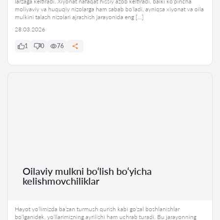
larzaga keltiradi. Xiyonat nafaqat hissiy azob keltiradi, balki ko‘pincha
moliyaviy va huquqiy nizolarga ham sabab bo‘ladi, ayniqsa xiyonat va oila
mulkini talash nizolari ajrashish jarayonida eng […]
28.03.2026
1
0
76
Oilaviy mulkni bo‘lish bo‘yicha
kelishmovchiliklar
Hayot yo‘limizda ba’zan turmush qurish kabi go‘zal boshlanishlar
bo‘lganidek, yo‘llarimizning ayrilishi ham uchrab turadi. Bu jarayonning