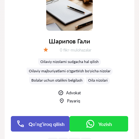
Шарипов Гали
Fikrlar:
0 fikr-mulohazalar
Baholash:
Oilaviy nizolarni sudgacha hal qilish
Oilaviy majburiyatlarni o'zgartirish bo'yicha nizolar
Bolalar uchun otalikni belgilash
Oila nizolari
Advokat
Payariq
Qo‘ng‘iroq qilish
Yozish