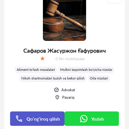
Сафаров Жасуржон Ғафурович
Fikrlar:
0 fikr-mulohazalar
Baholash:
Aliment to'lash masalalari
Mulkni taqsimlash bo'yicha nizolar
Nikoh shartnomalari tuzish va bekor qilish
Oila nizolari
Advokat
Payariq
Qo‘ng‘iroq qilish
Yozish