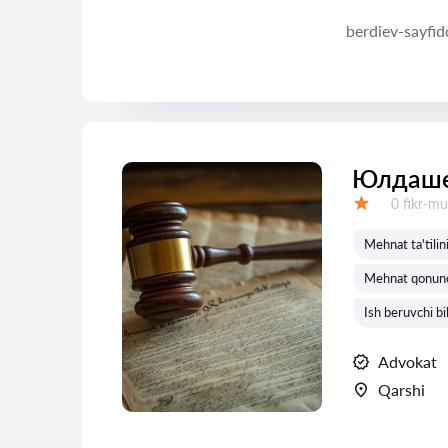
berdiev-sayfid
Юлдаше
Fikrlar:
0 fikr-mu
Baholash:
Mehnat ta'tilin
Mehnat qonunchi
Ish beruvchi b
Advokat
Qarshi