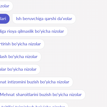
izolar
lari
Ish beruvchiga qarshi da'volar
liga rioya qilmaslik bo'yicha nizolar
rtirish bo'yicha nizolar
klash bo'yicha nizolar
lar bo'yicha nizolar
at intizomini buzish bo'yicha nizolar
Mehnat sharoitlarini buzish bo'yicha nizolar