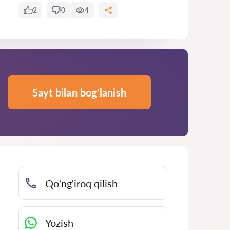
2
0
4
Sayt bilan bog‘lanish
Qo‘ng‘iroq qilish
Yozish