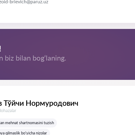
zoid-brievich@paruz.uz
!
n biz bilan bog‘laning.
 Тўйчи Нормуродович
lohazalar
ilan mehnat shartnomasini tuzish
oya qilmaslik bo'yicha nizolar