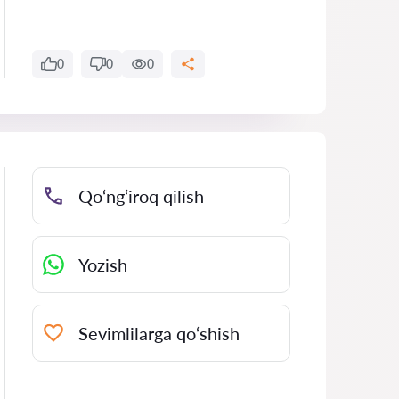
0
0
0
Qo‘ng‘iroq qilish
Yozish
Sevimlilarga qo‘shish