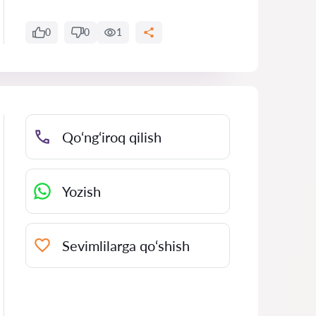
0
0
1
Qo‘ng‘iroq qilish
Yozish
Sevimlilarga qo‘shish