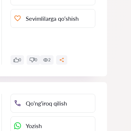
Sevimlilarga qo‘shish
0
0
2
Qo‘ng‘iroq qilish
Yozish