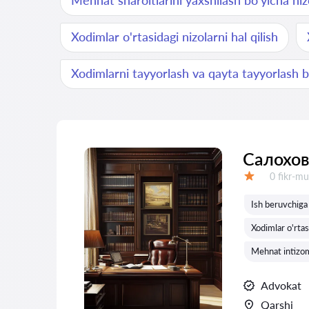
Mehnat sharoitlarini yaxshilash bo'yicha niz
Xodimlar o'rtasidagi nizolarni hal qilish
Xodimlarni tayyorlash va qayta tayyorlash b
Салохов
Fikrlar:
0 fikr-mu
Baholash:
Ish beruvchiga 
Xodimlar o'rtasi
Mehnat intizom
Advokat
Qarshi