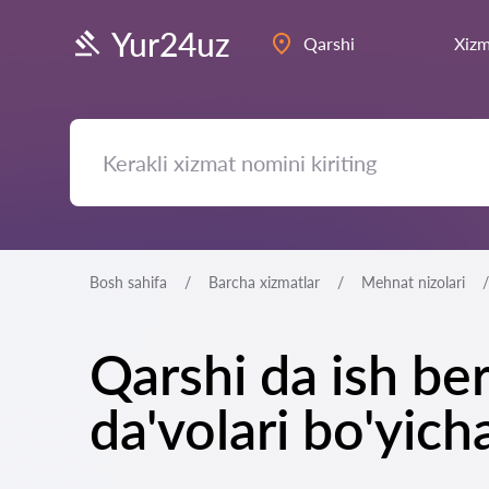
Yur24uz
Qarshi
Xizm
Bosh sahifa
Barcha xizmatlar
Mehnat nizolari
Qarshi da ish be
da'volari bo'yic