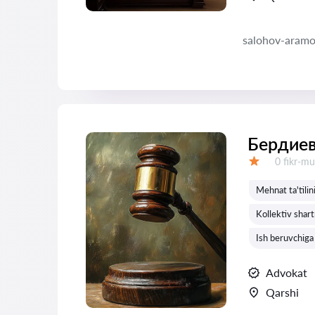
salohov-aramo
Бердиев
Fikrlar:
0 fikr-mu
Baholash:
Mehnat ta'tilin
Kollektiv shart
Ish beruvchiga 
Advokat
Qarshi