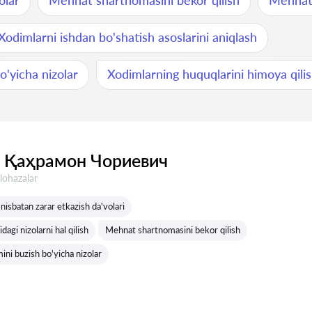
olar
Mehnat shartnomasini bekor qilish
Mehnat t
Xodimlarni ishdan bo'shatish asoslarini aniqlash
o'yicha nizolar
Xodimlarning huquqlarini himoya qili
 Қаҳрамон Чориевич
lohazalar
nisbatan zarar etkazish da'volari
dagi nizolarni hal qilish
Mehnat shartnomasini bekor qilish
ini buzish bo'yicha nizolar