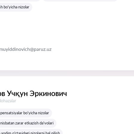
sh bo'yicha nizolar
muyiddinovich@paruz.uz
в Учқун Эркинович
lohazalar
pensatsiyalar bo'yicha nizolar
nisbatan zarar etkazish da'volari
 xodim o'rtasidagi nizolarni hal qilish