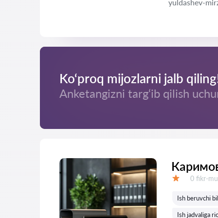
yuldashev-mir
Ko‘proq mijozlarni jalb qiling
Anketangizni targ‘ib qilish uchu
Каримов
Fikrlar:
0 fikr-mu
Baholash:
Ish beruvchi b
Ish jadvaliga ri