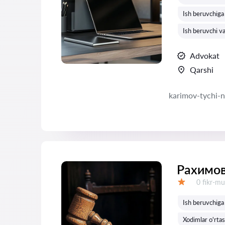
Ish beruvchiga 
Ish beruvchi va
Advokat
Qarshi
karimov-tychi-
Рахимо
Fikrlar:
0 fikr-mu
Baholash:
Ish beruvchiga 
Xodimlar o'rtasi