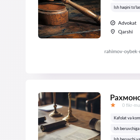
Ish haqini to'la
Advokat
Qarshi
rahimov-oybek-
Рахмоно
Fikrlar:
0 fikr-mu
Baholash:
Kafolat va kom
Ish beruvchiga 
Ish beruvchi va