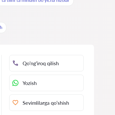
a'tilini ta'minlash bo'yicha nizolar
sh
Qo‘ng‘iroq qilish
Yozish
Sevimlilarga qo‘shish