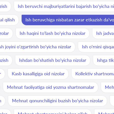
zish
Ish beruvchi majburiyatlarini bajarish bo'yicha n
l qilish
Ish beruvchiga nisbatan zarar etkazish da'vo
zolar
Ish haqini to'lash bo'yicha nizolar
Ish jadva
sh joyini o'zgartirish bo'yicha nizolar
Ish o'rnini qisqa
uzish
Ishdan bo'shatish bo'yicha nizolar
Ishga ti
r
Kasb kasalligiga oid nizolar
Kollektiv shartnoma
Mehnat faoliyatiga oid yozma shartnomalar
Mehn
h
Mehnat qonunchiligini buzish bo'yicha nizolar