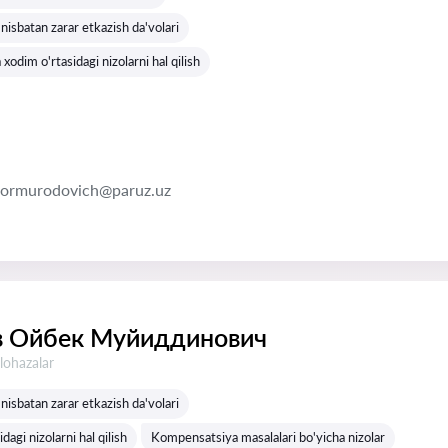
nisbatan zarar etkazish da'volari
 xodim o'rtasidagi nizolarni hal qilish
normurodovich@paruz.uz
в Ойбек Муйиддинович
lohazalar
nisbatan zarar etkazish da'volari
dagi nizolarni hal qilish
Kompensatsiya masalalari bo'yicha nizolar