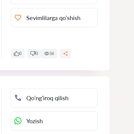
Sevimlilarga qo‘shish
0
0
36
Qo‘ng‘iroq qilish
Yozish