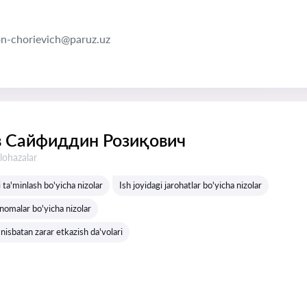
n-chorievich@paruz.uz
 Сайфиддин Розиқович
lohazalar
i ta'minlash bo'yicha nizolar
Ish joyidagi jarohatlar bo'yicha nizolar
nomalar bo'yicha nizolar
nisbatan zarar etkazish da'volari