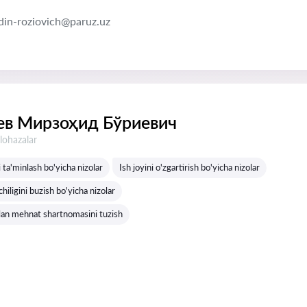
din-roziovich@paruz.uz
в Мирзоҳид Бўриевич
lohazalar
i ta'minlash bo'yicha nizolar
Ish joyini o'zgartirish bo'yicha nizolar
ligini buzish bo'yicha nizolar
ilan mehnat shartnomasini tuzish