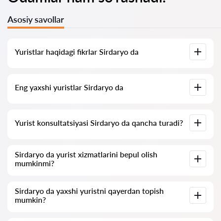
Asosiy savollar
Yuristlar haqidagi fikrlar Sirdaryo da
Bizning xizmatimizda yuristlar haqidagi haqiqiy fikrlar
Eng yaxshi yuristlar Sirdaryo da
to‘plangan, biz salbiy fikrlarni o‘chirmaymiz va baholarni sun’iy
oshirish imkoniyati yo‘q.
Bizda Sirdaryo ning eng yaxshi yuristlari ro‘yxati to‘plangan
Yurist konsultatsiyasi Sirdaryo da qancha turadi?
bo‘lib, unda to‘liq ma’lumot mavjud. Narxlar, fikrlar, telefon
raqamlari va manzillar.
Sirdaryo da yuristning konsultatsiyasi narxlari 120 000
Sirdaryo da yurist xizmatlarini bepul olish
so‘mdan boshlanadi va yuqoriga qarab o‘zgaradi (narxlar
mumkinmi?
savolning murakkabligi va javob shakliga qarab farq qilishi
mumkin).
Avvalo, savolingizni aniq va qisqa shaklda ifoda qiling va uni
Sirdaryo da yaxshi yuristni qayerdan topish
yuristga yuborishga harakat qiling. Agar savol murakkab
mumkin?
bo‘lmasa va unga tez javob berish mumkin bo‘lsa, yuristlar
ko‘pincha bunday savollarga bepul javob berishadi. Ammo
konsultatsiya narxini belgilash huquqi yuristning o‘zida qoladi.