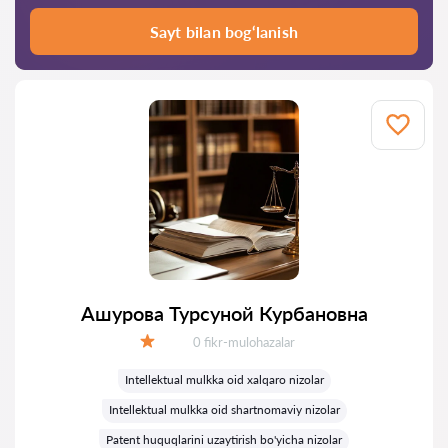
Sayt bilan bog‘lanish
Ашурова Турсуной Курбановна
Fikrlar:
0 fikr-mulohazalar
Baholash:
Intellektual mulkka oid xalqaro nizolar
Intellektual mulkka oid shartnomaviy nizolar
Patent huquqlarini uzaytirish bo'yicha nizolar