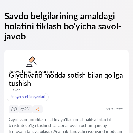
Savdo belgilarining amaldagi
holatini tiklash bo'yicha savol-
javob
Jinoyat sud jarayonlari
Giyohvand modda sotish bilan qoʻlga
tushish
1 javob
Jinoyat sud jarayonlari
0
231
03.04.2025
Giyohvand moddasini aldov yoʻllari orqali palitsa bilan til
biriktirib qoʻlga tushirishsa jabrlanuvchi uchun qanday
himoyani tafsiya qilasiz? Agar jabrlanuvchi giyohvand moddani