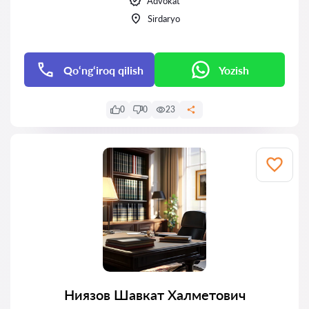
Advokat
Sirdaryo
Qo‘ng‘iroq qilish
Yozish
0
0
23
Ниязов Шавкат Халметович