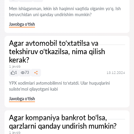
Men ishlaganman, lekin ish haqimni vaqtida olganim yo‘q. Ish
beruvchidan uni qanday undirishim mumkin?
Javobga o‘tish
Agar avtomobil to‘xtatilsa va
tekshiruv o‘tkazilsa, nima qilish
kerak?
1 javob
1
73
13.12.2024
YPX xodimlari avtomobilimni to‘xtatdi. Ular huquqlarini
suiiste’mol qilayotgani kabi
Javobga o‘tish
Agar kompaniya bankrot bo‘lsa,
qarzlarni qanday undirish mumkin?
1 javob