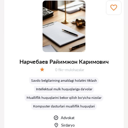
Нарчебаев Райимжон Каримович
Fikrlar:
0 fikr-mulohazalar
Baholash:
Savdo belgilarining amaldagi holatini tiklash
Intellektual mulk huquqlariga da'volar
Mualliflik huquqlarini bekor qilish bo'yicha nizolar
Kompyuter dasturlari mualliflik huquqlari
Advokat
Sirdaryo