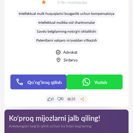
Fikrlar:
0 fikr-mulohazalar
Baholash:
Intellektual mulk huquqlarini buzganlik uchun kompensatsiya
Intellektual mulkka oid shartnomalar
Savdo belgilarining noto'g'ri ishlatilishi
Patentlarni xalqaro ro'yxatdan o'tkazish
Advokat
Sirdaryo
Qo‘ng‘iroq qilish
Yozish
0
0
26
Ko‘proq mijozlarni jalb qiling!
Anketangizni targ‘ib qilish uchun biz bilan bog‘laning.