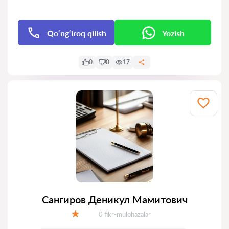
Qo‘ng‘iroq qilish
Yozish
0
0
17
Сангиров Деникул Мамитович
Fikrlar:
0 fikr-mulohazalar
Baholash: