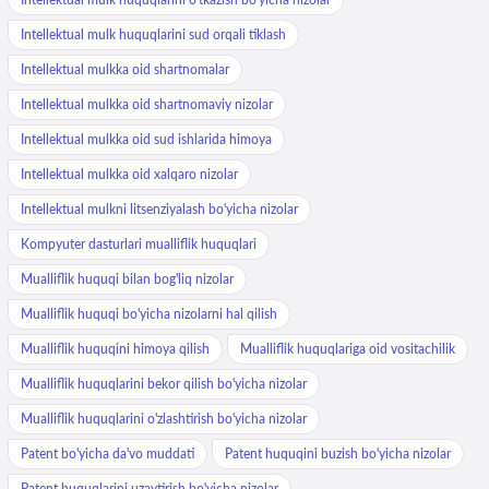
Intellektual mulk huquqlarini sud orqali tiklash
Intellektual mulkka oid shartnomalar
Intellektual mulkka oid shartnomaviy nizolar
Intellektual mulkka oid sud ishlarida himoya
Intellektual mulkka oid xalqaro nizolar
Intellektual mulkni litsenziyalash bo'yicha nizolar
Kompyuter dasturlari mualliflik huquqlari
Mualliflik huquqi bilan bog'liq nizolar
Mualliflik huquqi bo'yicha nizolarni hal qilish
Mualliflik huquqini himoya qilish
Mualliflik huquqlariga oid vositachilik
Mualliflik huquqlarini bekor qilish bo'yicha nizolar
Mualliflik huquqlarini o'zlashtirish bo'yicha nizolar
Patent bo'yicha da'vo muddati
Patent huquqini buzish bo'yicha nizolar
Patent huquqlarini uzaytirish bo'yicha nizolar