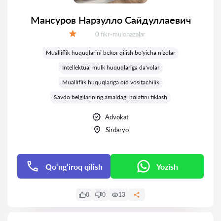
Мансуров Нарзулло Сайдуллаевич
Fikrlar:
0 fikr-mulohazalar
Baholash:
Mualliflik huquqlarini bekor qilish bo'yicha nizolar
Intellektual mulk huquqlariga da'volar
Mualliflik huquqlariga oid vositachilik
Savdo belgilarining amaldagi holatini tiklash
Advokat
Sirdaryo
Qo‘ng‘iroq qilish
Yozish
0
0
13