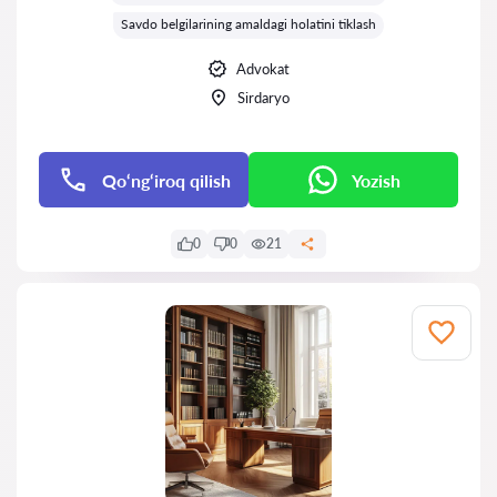
Savdo belgilarining amaldagi holatini tiklash
Advokat
Sirdaryo
Qo‘ng‘iroq qilish
Yozish
0
0
21