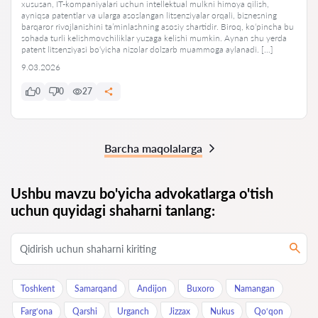
xususan, IT-kompaniyalari uchun intellektual mulkni himoya qilish,
ayniqsa patentlar va ularga asoslangan litsenziyalar orqali, biznesning
barqaror rivojlanishini ta’minlashning asosiy shartidir. Biroq, ko‘pincha bu
sohada turli kelishmovchiliklar yuzaga kelishi mumkin. Aynan shu yerda
patent litsenziyasi bo‘yicha nizolar dolzarb muammoga aylanadi. […]
9.03.2026
0
0
27
Barcha maqolalarga
Ushbu mavzu bo'yicha advokatlarga o'tish
uchun quyidagi shaharni tanlang:
Toshkent
Samarqand
Andijon
Buxoro
Namangan
Farg‘ona
Qarshi
Urganch
Jizzax
Nukus
Qo‘qon