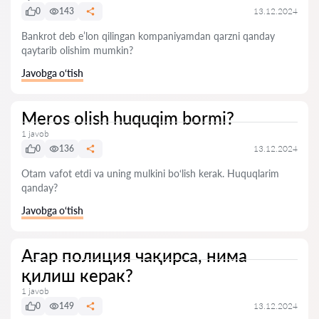
0
143
13.12.2024
Bankrot deb e’lon qilingan kompaniyamdan qarzni qanday
qaytarib olishim mumkin?
Javobga o‘tish
Meros olish huquqim bormi?
1 javob
0
136
13.12.2024
Otam vafot etdi va uning mulkini bo‘lish kerak. Huquqlarim
qanday?
Javobga o‘tish
Агар полиция чақирса, нима
қилиш керак?
1 javob
0
149
13.12.2024