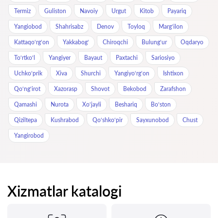
Termiz
Guliston
Navoiy
Urgut
Kitob
Payariq
Yangiobod
Shahrisabz
Denov
Toyloq
Marg‘ilon
Kattaqo‘rg‘on
Yakkabog‘
Chiroqchi
Bulung‘ur
Oqdaryo
To‘rtko‘l
Yangiyer
Bayaut
Paxtachi
Sariosiyo
Uchkoʻprik
Xiva
Shurchi
Yangiyo‘rg‘on
Ishtixon
Qo‘ng‘irot
Xazorasp
Shovot
Bekobod
Zarafshon
Qamashi
Nurota
Xo‘jayli
Beshariq
Bo‘ston
Qiziltepa
Kushrabod
Qo‘shko‘pir
Sayxunobod
Chust
Yangirobod
Xizmatlar katalogi