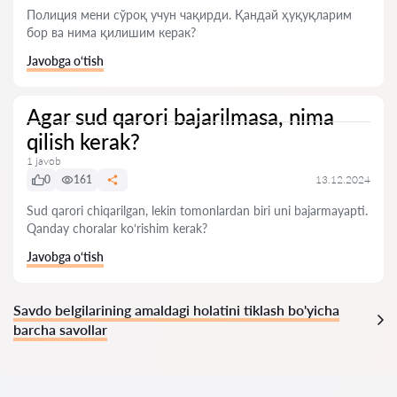
Полиция мени сўроқ учун чақирди. Қандай ҳуқуқларим
бор ва нима қилишим керак?
Javobga o‘tish
Agar sud qarori bajarilmasa, nima
qilish kerak?
1 javob
0
161
13.12.2024
Sud qarori chiqarilgan, lekin tomonlardan biri uni bajarmayapti.
Qanday choralar ko‘rishim kerak?
Javobga o‘tish
Savdo belgilarining amaldagi holatini tiklash bo'yicha
barcha savollar