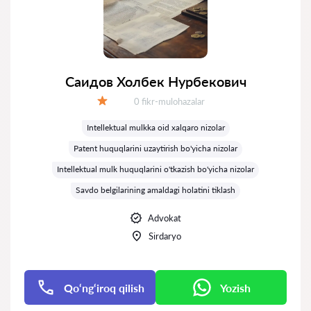
Саидов Холбек Нурбекович
Fikrlar:
0 fikr-mulohazalar
Baholash:
Intellektual mulkka oid xalqaro nizolar
Patent huquqlarini uzaytirish bo'yicha nizolar
Intellektual mulk huquqlarini o'tkazish bo'yicha nizolar
Savdo belgilarining amaldagi holatini tiklash
Advokat
Sirdaryo
Qo‘ng‘iroq qilish
Yozish