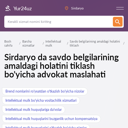
Yur24uz
Sirdaryo
Bosh
Barcha
Intellektual
Savdo belgilarining amaldagi holatini
sahifa
xizmatlar
mulk
tiklash
Sirdaryo da savdo belgilarining
amaldagi holatini tiklash
bo'yicha advokat maslahati
Brend nomlarini ro'yxatdan o'tkazish bo'yicha nizolar
Intellektual mulk bo'yicha vositachilik xizmatlari
Intellektual mulk huquqlariga da'volar
Intellektual mulk huquqlarini buzganlik uchun kompensatsiya
Intellektual mulk huquqlarini o'tkazish bo'yicha nizolar