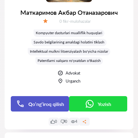
Маткаримов Акбар Отаназарович
Fikrlar:
0 fikr-mulohazalar
Baholash:
Kompyuter dasturlari mualliflik huquqlari
Savdo belgilarining amaldagi holatini tiklash
Intellektual mulkni litsenziyalash bo'yicha nizolar
Patentlarni xalqaro ro'yxatdan o'tkazish
Advokat
Urganch
Qo‘ng‘iroq qilish
Yozish
0
0
4