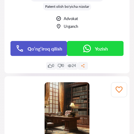
Patent olish bo'yicha nizolar
Advokat
Urganch
Qo‘ng‘iroq qilish
Yozish
0
0
24