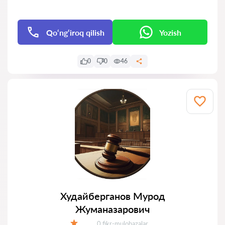
Qo‘ng‘iroq qilish
Yozish
0
0
46
Худайберганов Мурод
Жуманазарович
Fikrlar:
0 fikr-mulohazalar