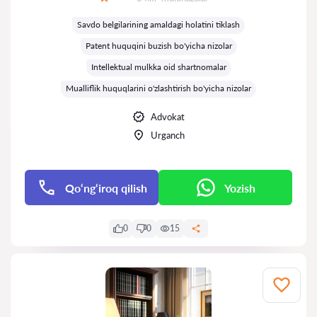
Baholash:
Savdo belgilarining amaldagi holatini tiklash
Patent huquqini buzish bo'yicha nizolar
Intellektual mulkka oid shartnomalar
Mualliflik huquqlarini o'zlashtirish bo'yicha nizolar
Advokat
Urganch
Qo‘ng‘iroq qilish
Yozish
0
0
15