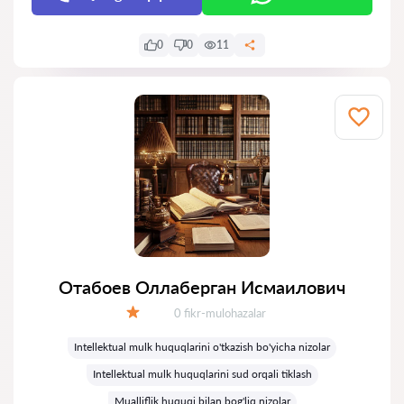
0
0
11
Отабоев Оллаберган Исмаилович
Fikrlar:
0 fikr-mulohazalar
Baholash:
Intellektual mulk huquqlarini o'tkazish bo'yicha nizolar
Intellektual mulk huquqlarini sud orqali tiklash
Mualliflik huquqi bilan bog'liq nizolar