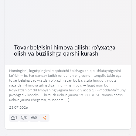
Tovar belgisini himoya qilish: ro’yxatga
olish va buzilishga qarshi kurash
Nomingizni, logotipingizni raqobatchi ko’chaga chiqib ishlatayotganini
ko’rish — bu har qanday tadbirkor uchun eng yomon tongdir. Lekin agar
tovar belgingiz ro’yxatdan o’tkazilmagan bo’lsa, sizda huquqiy nuqtai
nazardan «himoya qilinadigan mulk» ham yo’q — faqat nom bor.
Ro’yxatdan o’tishHimoyaning yagona huquqiy asosi 177-moddaMa’muriy
javobgarlik kodeksi — buzilish uchun jarima 15–30 BHMJismoniy shaxs
uchun jarima chegarasi, musodara […]
23.07.2026
1
0
8