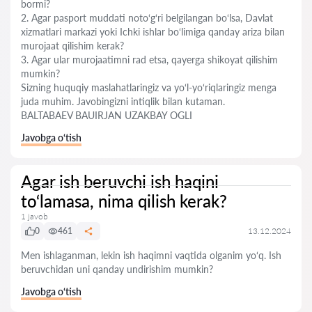
bormi?
2. Agar pasport muddati noto‘g‘ri belgilangan bo‘lsa, Davlat
xizmatlari markazi yoki Ichki ishlar bo‘limiga qanday ariza bilan
murojaat qilishim kerak?
3. Agar ular murojaatimni rad etsa, qayerga shikoyat qilishim
mumkin?
Sizning huquqiy maslahatlaringiz va yo‘l-yo‘riqlaringiz menga
juda muhim. Javobingizni intiqlik bilan kutaman.
BALTABAEV BAUIRJAN UZAKBAY OGLI
Javobga o‘tish
Agar ish beruvchi ish haqini
to‘lamasa, nima qilish kerak?
1 javob
0
461
13.12.2024
Men ishlaganman, lekin ish haqimni vaqtida olganim yo‘q. Ish
beruvchidan uni qanday undirishim mumkin?
Javobga o‘tish