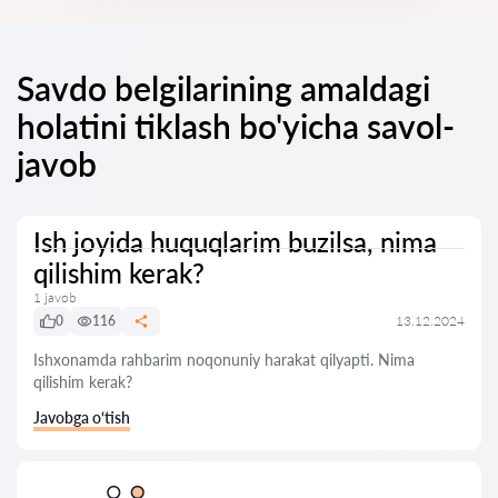
Savdo belgilarining amaldagi
holatini tiklash bo'yicha savol-
javob
Ish joyida huquqlarim buzilsa, nima
qilishim kerak?
1 javob
0
116
13.12.2024
Ishxonamda rahbarim noqonuniy harakat qilyapti. Nima
qilishim kerak?
Javobga o‘tish