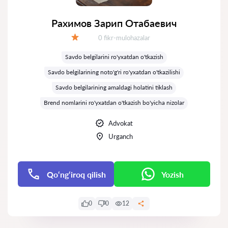
Рахимов Зарип Отабаевич
Fikrlar:
0 fikr-mulohazalar
Baholash:
Savdo belgilarini ro'yxatdan o'tkazish
Savdo belgilarining noto'g'ri ro'yxatdan o'tkazilishi
Savdo belgilarining amaldagi holatini tiklash
Brend nomlarini ro'yxatdan o'tkazish bo'yicha nizolar
Advokat
Urganch
Qo‘ng‘iroq qilish
Yozish
0
0
12