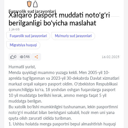
Fuqarolik sud jarayonlari
Xalqaro pasport muddati noto‘g‘ri
berilganligi bo‘yicha maslahat
1 javob
Fuqarolik sud jarayonlari
Ma'muriy sud jarayonlari
Migratsiya huquqi
0
146
16.02.2025
Hurmatli yurist,
Menda quyidagi muammo yuzaga keldi. Men 2005-yil 10-
aprelda tug‘ilganman va 2023-yil 30-dekabrda Davlat xizmatlari
markazi orqali xalqaro pasport oldim. O‘zbekiston Respublikasi
qonunchiligiga ko‘ra, 18 yoshdan oshgan fuqarolarga pasport
10 yil muddatga berilishi kerak, ammo menga faqat 5 yil
muddatga berilgan.
Bu xatolik bo‘lishi mumkinligini tushunaman, lekin pasportimni
noto‘g‘ri muddat bilan berishgani sababli, hozir men uni yana
qayta olish zarurati oldida turibman.
1. Ushbu holatda menga pasportni bepul almashtirish huquqi