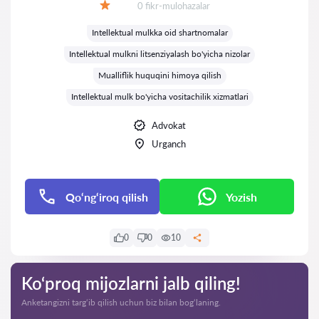
Fikrlar:
0 fikr-mulohazalar
Baholash:
Intellektual mulkka oid shartnomalar
Intellektual mulkni litsenziyalash bo'yicha nizolar
Mualliflik huquqini himoya qilish
Intellektual mulk bo'yicha vositachilik xizmatlari
Advokat
Urganch
Qo‘ng‘iroq qilish
Yozish
0
0
10
Ko‘proq mijozlarni jalb qiling!
Anketangizni targ‘ib qilish uchun biz bilan bog‘laning.