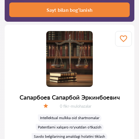
Sayt bilan bog‘lanish
Сапарбоев Сапарбой Эркинбоевич
Fikrlar:
0 fikr-mulohazalar
Baholash:
Intellektual mulkka oid shartnomalar
Patentlarni xalqaro ro'yxatdan o'tkazish
Savdo belgilarining amaldagi holatini tiklash