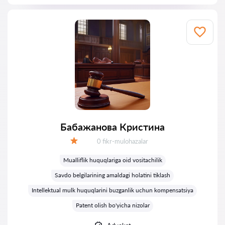
Бабажанова Кристина
Fikrlar:
0 fikr-mulohazalar
Baholash:
Mualliflik huquqlariga oid vositachilik
Savdo belgilarining amaldagi holatini tiklash
Intellektual mulk huquqlarini buzganlik uchun kompensatsiya
Patent olish bo'yicha nizolar