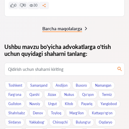
0
0
30
Barcha maqolalarga
Ushbu mavzu bo'yicha advokatlarga o'tish
uchun quyidagi shaharni tanlang:
Toshkent
Samarqand
Andijon
Buxoro
Namangan
Farg‘ona
Qarshi
Jizzax
Nukus
Qo‘qon
Termiz
Guliston
Navoiy
Urgut
Kitob
Payariq
Yangiobod
Shahrisabz
Denov
Toyloq
Marg‘ilon
Kattaqo‘rg‘on
Sirdaryo
Yakkabog‘
Chiroqchi
Bulung‘ur
Oqdaryo