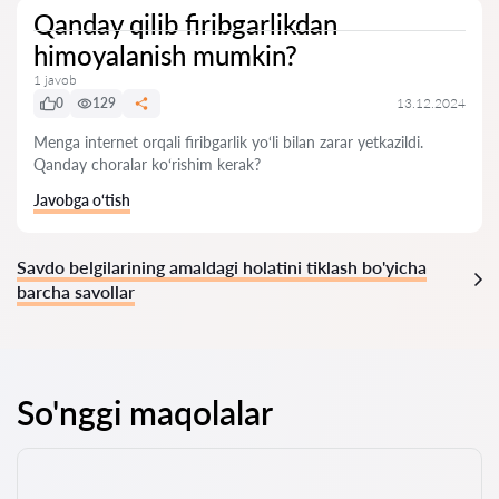
Qanday qilib firibgarlikdan
himoyalanish mumkin?
1 javob
0
129
13.12.2024
Menga internet orqali firibgarlik yo‘li bilan zarar yetkazildi.
Qanday choralar ko‘rishim kerak?
Javobga o‘tish
Savdo belgilarining amaldagi holatini tiklash bo'yicha
barcha savollar
So'nggi maqolalar