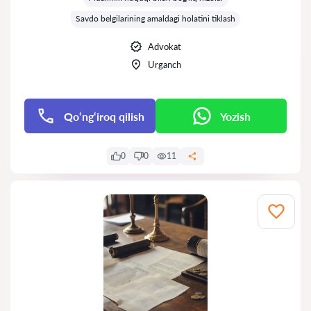
Savdo belgilarining amaldagi holatini tiklash
Advokat
Urganch
Qo‘ng‘iroq qilish
Yozish
0
0
11