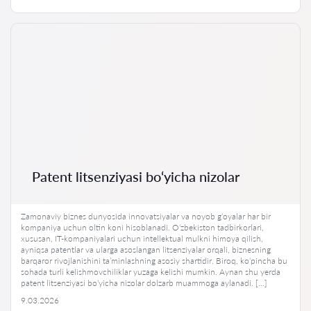
Patent litsenziyasi bo‘yicha nizolar
Zamonaviy biznes dunyosida innovatsiyalar va noyob g‘oyalar har bir
kompaniya uchun oltin koni hisoblanadi. O‘zbekiston tadbirkorlari,
xususan, IT-kompaniyalari uchun intellektual mulkni himoya qilish,
ayniqsa patentlar va ularga asoslangan litsenziyalar orqali, biznesning
barqaror rivojlanishini ta’minlashning asosiy shartidir. Biroq, ko‘pincha bu
sohada turli kelishmovchiliklar yuzaga kelishi mumkin. Aynan shu yerda
patent litsenziyasi bo‘yicha nizolar dolzarb muammoga aylanadi. […]
9.03.2026