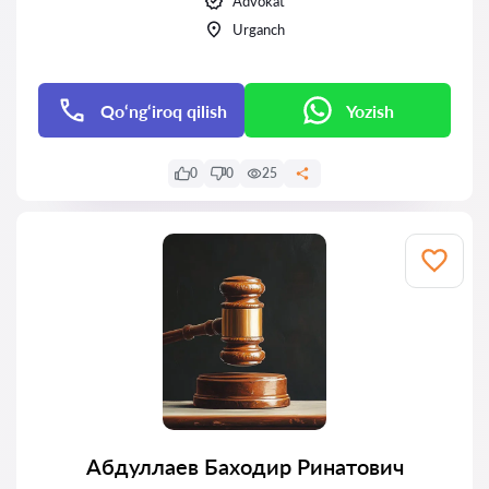
Advokat
Urganch
Qo‘ng‘iroq qilish
Yozish
0
0
25
Абдуллаев Баходир Ринатович