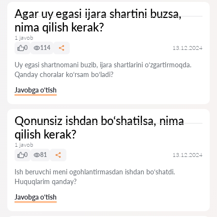
Agar uy egasi ijara shartini buzsa,
nima qilish kerak?
1 javob
0
114
13.12.2024
Uy egasi shartnomani buzib, ijara shartlarini o‘zgartirmoqda.
Qanday choralar ko‘rsam bo‘ladi?
Javobga o‘tish
Qonunsiz ishdan bo‘shatilsa, nima
qilish kerak?
1 javob
0
81
13.12.2024
Ish beruvchi meni ogohlantirmasdan ishdan bo‘shatdi.
Huquqlarim qanday?
Javobga o‘tish