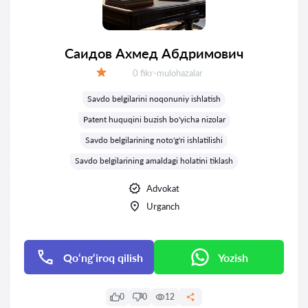
Саидов Ахмед Абдримович
Fikrlar:
0 fikr-mulohazalar
Baholash:
Savdo belgilarini noqonuniy ishlatish
Patent huquqini buzish bo'yicha nizolar
Savdo belgilarining noto'g'ri ishlatilishi
Savdo belgilarining amaldagi holatini tiklash
Advokat
Urganch
Qo‘ng‘iroq qilish
Yozish
0
0
12