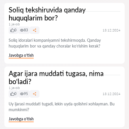
Soliq tekshiruvida qanday
huquqlarim bor?
1 javob
0
83
13.12.2024
Soliq idoralari kompaniyamni tekshirmoqda. Qanday
huquqlarim bor va qanday choralar ko‘rishim kerak?
Javobga o‘tish
Agar ijara muddati tugasa, nima
bo‘ladi?
1 javob
0
95
13.12.2024
Uy ijarasi muddati tugadi, lekin uyda qolishni xohlayman. Bu
mumkinmi?
Javobga o‘tish