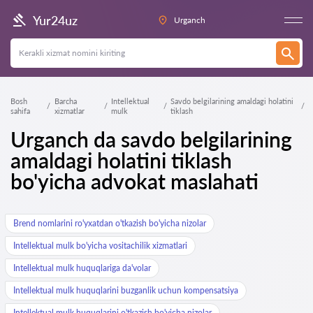
Yur24uz
Urganch
Bosh
Barcha
Intellektual
Savdo belgilarining amaldagi holatini
sahifa
xizmatlar
mulk
tiklash
Urganch da savdo belgilarining
amaldagi holatini tiklash
bo'yicha advokat maslahati
Brend nomlarini ro'yxatdan o'tkazish bo'yicha nizolar
Intellektual mulk bo'yicha vositachilik xizmatlari
Intellektual mulk huquqlariga da'volar
Intellektual mulk huquqlarini buzganlik uchun kompensatsiya
Intellektual mulk huquqlarini o'tkazish bo'yicha nizolar