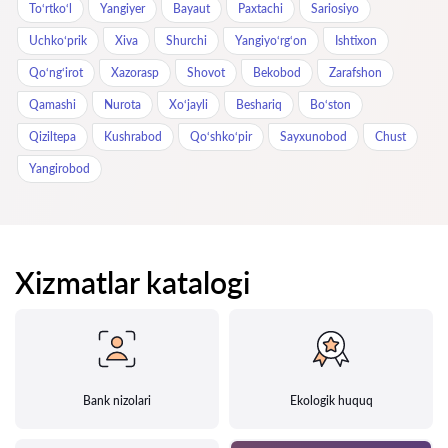
To‘rtko‘l
Yangiyer
Bayaut
Paxtachi
Sariosiyo
Uchkoʻprik
Xiva
Shurchi
Yangiyo‘rg‘on
Ishtixon
Qo‘ng‘irot
Xazorasp
Shovot
Bekobod
Zarafshon
Qamashi
Nurota
Xo‘jayli
Beshariq
Bo‘ston
Qiziltepa
Kushrabod
Qo‘shko‘pir
Sayxunobod
Chust
Yangirobod
Xizmatlar katalogi
Bank nizolari
Ekologik huquq