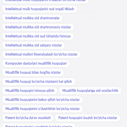
Intellektual mulk huquqlarini sud orqali tiklash
Intellektual mulkka oid shartnomalar
Intellektual mulkka oid shartnomaviy nizolar
Intellektual mulkka oid sud ishlarida himoya
Intellektual mulkka oid xalqaro nizolar
Intellektual mulkni litsenziyalash bo'yicha nizolar
Kompyuter dasturlari mualliflik huquqlari
Mualliflik huquqi bilan bog'liq nizolar
Mualliflik huquqi bo'yicha nizolarni hal qilish
Mualliflik huquqini himoya qilish
Mualliflik huquqlariga oid vositachilik
Mualliflik huquqlarini bekor qilish bo'yicha nizolar
Mualliflik huquqlarini o'zlashtirish bo'yicha nizolar
Patent bo'yicha da'vo muddati
Patent huquqini buzish bo'yicha nizolar
Patent huquqlarini uzaytirish bo'yicha nizolar