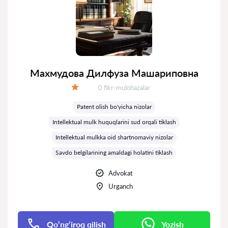
Махмудова Дилфуза Машариповна
Fikrlar:
0 fikr-mulohazalar
Baholash:
Patent olish bo'yicha nizolar
Intellektual mulk huquqlarini sud orqali tiklash
Intellektual mulkka oid shartnomaviy nizolar
Savdo belgilarining amaldagi holatini tiklash
Advokat
Urganch
Qo‘ng‘iroq qilish
Yozish