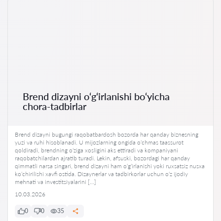
Brend dizayni o‘g‘irlanishi bo‘yicha
chora-tadbirlar
Brend dizayni bugungi raqobatbardosh bozorda har qanday biznesning
yuzi va ruhi hisoblanadi. U mijozlarning ongida o‘chmas taassurot
qoldiradi, brendning o‘ziga xosligini aks ettiradi va kompaniyani
raqobatchilardan ajratib turadi. Lekin, afsuski, bozordagi har qanday
qimmatli narsa singari, brend dizayni ham o‘g‘irlanishi yoki ruxsatsiz nusxa
ko‘chirilishi xavfi ostida. Dizaynerlar va tadbirkorlar uchun o‘z ijodiy
mehnati va investitsiyalarini […]
10.03.2026
0
0
35