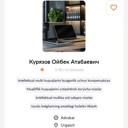
Курязов Ойбек Атабаевич
Fikrlar:
0 fikr-mulohazalar
Baholash:
Intellektual mulk huquqlarini buzganlik uchun kompensatsiya
Mualliflik huquqlarini o'zlashtirish bo'yicha nizolar
Intellektual mulkka oid xalqaro nizolar
Savdo belgilarining amaldagi holatini tiklash
Advokat
Urganch