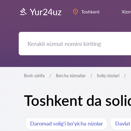
Yur24uz
Toshkent
Xizm
Bosh sahifa
Barcha xizmatlar
Soliq nizolari
Toshkent da soli
Daromad solig'i bo'yicha nizolar
Davlat 