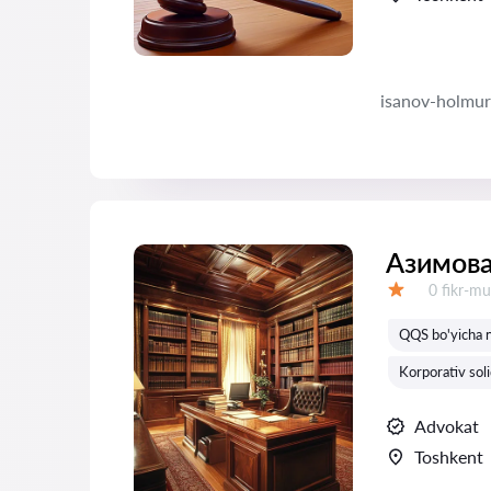
isanov-holmur
Азимова
Fikrlar:
0 fikr-mu
Baholash:
QQS bo'yicha ni
Korporativ soli
Advokat
Toshkent