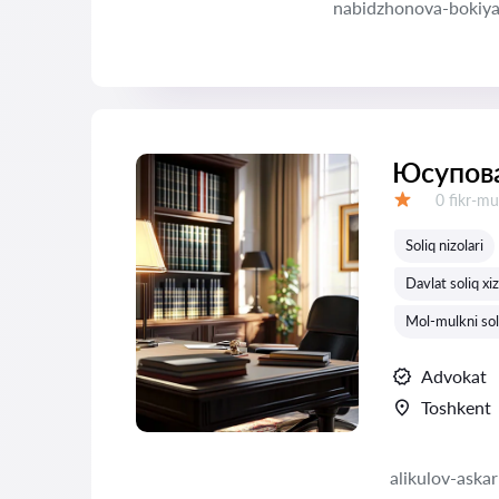
nabidzhonova-bokiy
Юсупов
Fikrlar:
0 fikr-mu
Baholash:
Soliq nizolari
Davlat soliq xiz
Mol-mulkni soli
Advokat
Toshkent
alikulov-aska