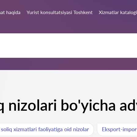
at haqida
Yurist konsultatsiyasi Toshkent
Xizmatlar katalogi
q nizolari bo'yicha a
soliq xizmatlari faoliyatiga oid nizolar
Eksport-import