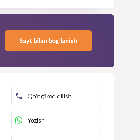
Sayt bilan bog‘lanish
Qo‘ng‘iroq qilish
Yozish