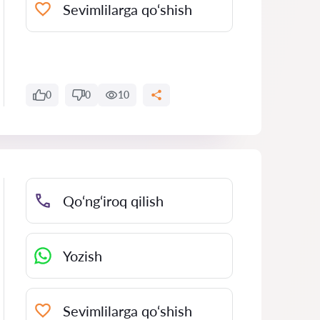
Sevimlilarga qo‘shish
0
0
10
Qo‘ng‘iroq qilish
Yozish
Sevimlilarga qo‘shish