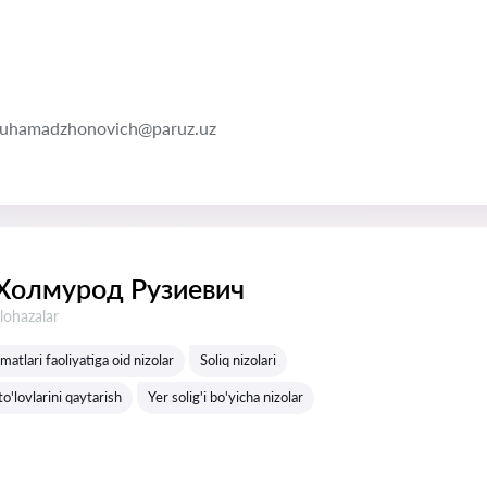
muhamadzhonovich@paruz.uz
Холмурод Рузиевич
lohazalar
matlari faoliyatiga oid nizolar
Soliq nizolari
to'lovlarini qaytarish
Yer solig'i bo'yicha nizolar