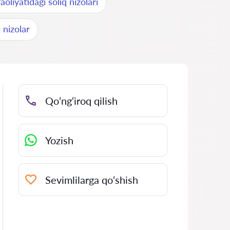
aoliyatidagi soliq nizolari
a nizolar
Qo‘ng‘iroq qilish
Yozish
Sevimlilarga qo‘shish