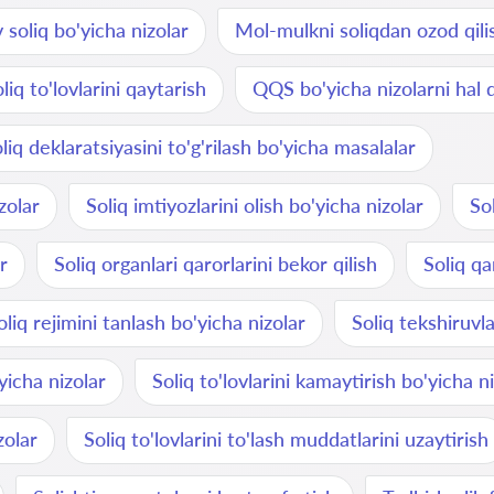
 soliq bo'yicha nizolar
Mol-mulkni soliqdan ozod qilis
liq to'lovlarini qaytarish
QQS bo'yicha nizolarni hal q
liq deklaratsiyasini to'g'rilash bo'yicha masalalar
zolar
Soliq imtiyozlarini olish bo'yicha nizolar
Sol
r
Soliq organlari qarorlarini bekor qilish
Soliq qa
oliq rejimini tanlash bo'yicha nizolar
Soliq tekshiruvla
'yicha nizolar
Soliq to'lovlarini kamaytirish bo'yicha n
zolar
Soliq to'lovlarini to'lash muddatlarini uzaytirish