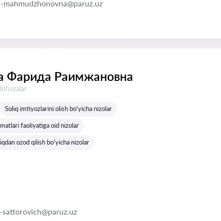
a-mahmudzhonovna@paruz.uz
а Фарида Раимжановна
lohazalar
Soliq imtiyozlarini olish bo'yicha nizolar
matlari faoliyatiga oid nizolar
qdan ozod qilish bo'yicha nizolar
r-sattorovich@paruz.uz