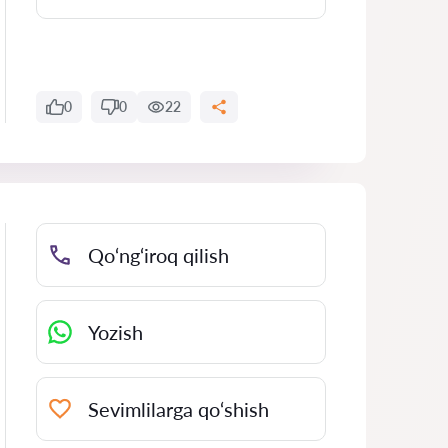
0
0
22
Qo‘ng‘iroq qilish
Yozish
Sevimlilarga qo‘shish