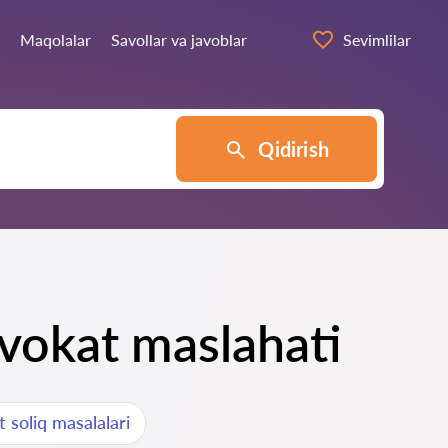
Maqolalar
Savollar va javoblar
Sevimlilar
Qidirish
dvokat maslahati
 soliq masalalari