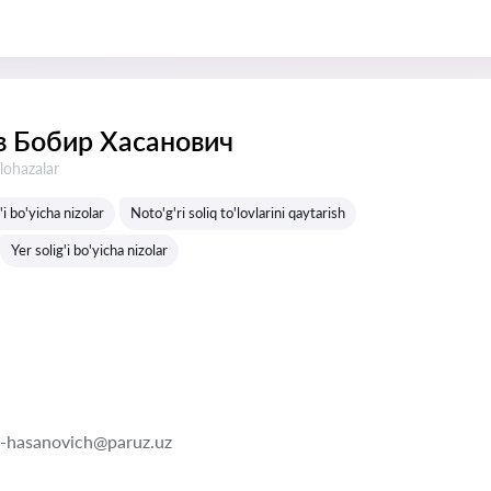
 Бобир Хасанович
lohazalar
'i bo'yicha nizolar
Noto'g'ri soliq to'lovlarini qaytarish
Yer solig'i bo'yicha nizolar
r-hasanovich@paruz.uz