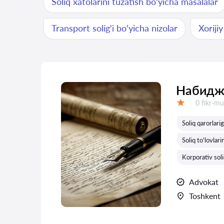
Soliq xatolarini tuzatish bo'yicha masalalar
Transport solig'i bo'yicha nizolar
Xoriji
Набидж
Fikrlar:
0 fikr-mu
Baholash:
Soliq qarorlari
Soliq to'lovlari
Korporativ soli
Advokat
Toshkent