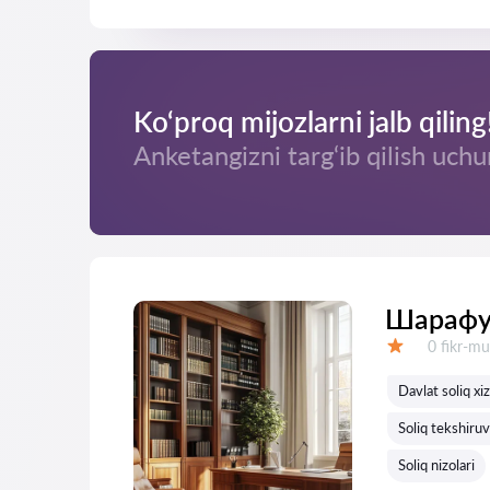
Ko‘proq mijozlarni jalb qiling
Anketangizni targ‘ib qilish uchu
Шарафу
Fikrlar:
0 fikr-mu
Baholash:
Davlat soliq xiz
Soliq tekshiruvl
Soliq nizolari