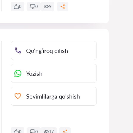
0
0
9
Qo‘ng‘iroq qilish
Yozish
Sevimlilarga qo‘shish
0
0
17