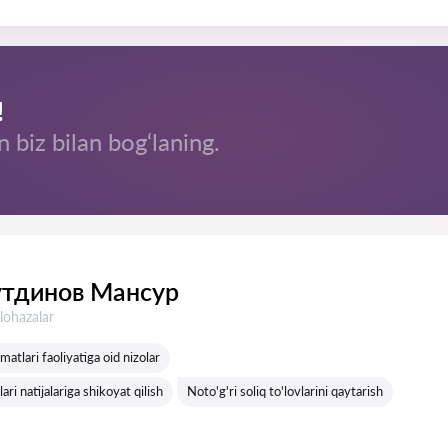
!
n biz bilan bog‘laning.
тдинов Мансур
lohazalar
matlari faoliyatiga oid nizolar
ari natijalariga shikoyat qilish
Noto'g'ri soliq to'lovlarini qaytarish