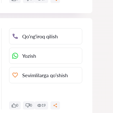
Qo‘ng‘iroq qilish
Yozish
Sevimlilarga qo‘shish
0
0
19