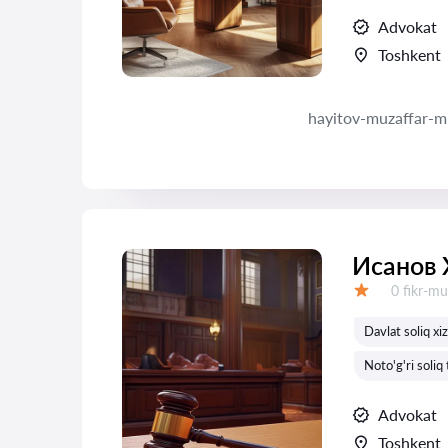
Advokat
Toshkent
hayitov-muzaffar-
Исанов 
Fikrlar:
0 fikr-mu
Baholash:
Davlat soliq xiz
Noto'g'ri soliq 
Advokat
Toshkent