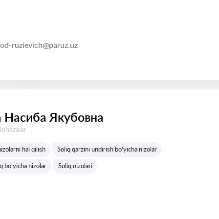
od-ruzievich@paruz.uz
 Насиба Якубовна
lohazalar
zolarni hal qilish
Soliq qarzini undirish bo'yicha nizolar
q bo'yicha nizolar
Soliq nizolari