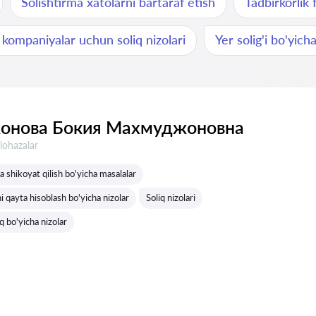
Solishtirma xatolarni bartaraf etish
Tadbirkorlik f
y kompaniyalar uchun soliq nizolari
Yer solig'i bo'yich
онова Бокия Махмуджоновна
lohazalar
ga shikoyat qilish bo'yicha masalalar
ni qayta hisoblash bo'yicha nizolar
Soliq nizolari
q bo'yicha nizolar