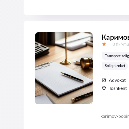
Каримов
Fikrlar:
0 fikr-mu
Baholash:
Transport solig
Soliq nizolari
Advokat
Toshkent
karimov-bobi