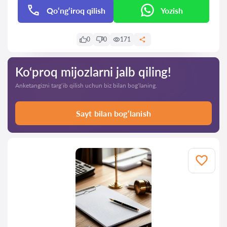
Qo‘ng‘iroq qilish
Yozish
0
0
171
Ko‘proq mijozlarni jalb qiling!
Anketangizni targ‘ib qilish uchun biz bilan bog‘laning.
Sayt bilan bog‘lanish