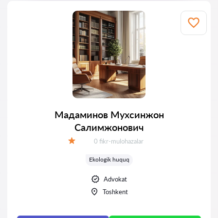
Мадаминов Мухсинжон
Салимжонович
Fikrlar:
0 fikr-mulohazalar
Baholash:
Ekologik huquq
Advokat
Toshkent