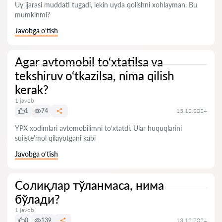
Uy ijarasi muddati tugadi, lekin uyda qolishni xohlayman. Bu
mumkinmi?
Javobga o‘tish
Agar avtomobil to‘xtatilsa va
tekshiruv o‘tkazilsa, nima qilish
kerak?
1 javob
1
74
13.12.2024
YPX xodimlari avtomobilimni to‘xtatdi. Ular huquqlarini
suiiste’mol qilayotgani kabi
Javobga o‘tish
Солиқлар тўланмаса, нима
бўлади?
1 javob
0
139
13.12.2024