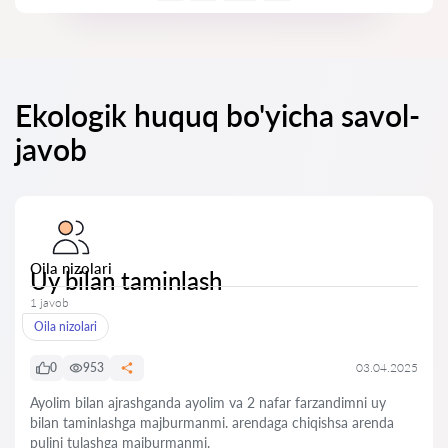
Ekologik huquq bo'yicha savol-
javob
Oila nizolari
Uy bilan taminlash
1 javob
Oila nizolari
0
953
03.04.2025
Ayolim bilan ajrashganda ayolim va 2 nafar farzandimni uy
bilan taminlashga majburmanmi. arendaga chiqishsa arenda
pulini tulashga majburmanmi.