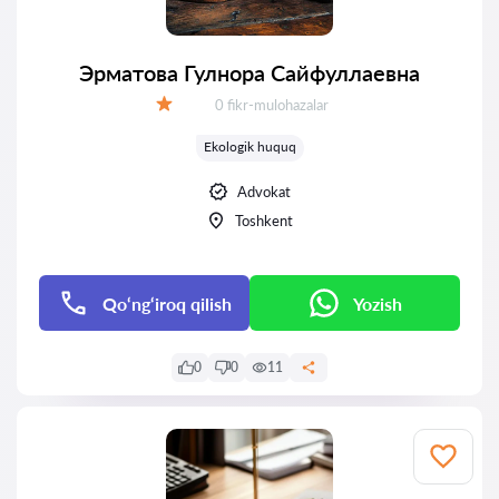
Эрматова Гулнора Сайфуллаевна
Fikrlar:
0 fikr-mulohazalar
Baholash:
Ekologik huquq
Advokat
Toshkent
Qo‘ng‘iroq qilish
Yozish
0
0
11