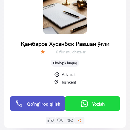
Қамбаров Хусанбек Равшан ўғли
Fikrlar:
0 fikr-mulohazalar
Baholash:
Ekologik huquq
Advokat
Toshkent
Qo‘ng‘iroq qilish
Yozish
0
0
2