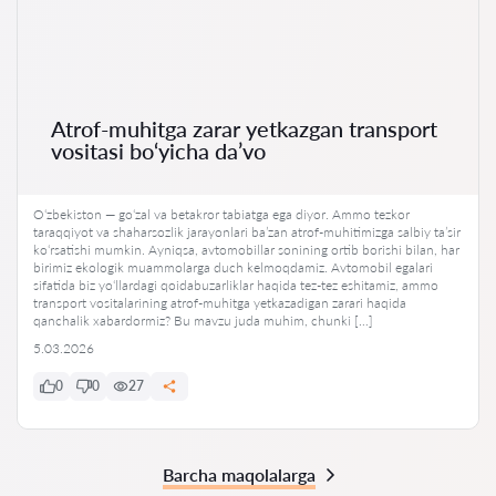
Atrof-muhitga zarar yetkazgan transport
vositasi bo‘yicha da’vo
O‘zbekiston — go‘zal va betakror tabiatga ega diyor. Ammo tezkor
taraqqiyot va shaharsozlik jarayonlari ba’zan atrof-muhitimizga salbiy ta’sir
ko‘rsatishi mumkin. Ayniqsa, avtomobillar sonining ortib borishi bilan, har
birimiz ekologik muammolarga duch kelmoqdamiz. Avtomobil egalari
sifatida biz yo‘llardagi qoidabuzarliklar haqida tez-tez eshitamiz, ammo
transport vositalarining atrof-muhitga yetkazadigan zarari haqida
qanchalik xabardormiz? Bu mavzu juda muhim, chunki […]
5.03.2026
0
0
27
Barcha maqolalarga