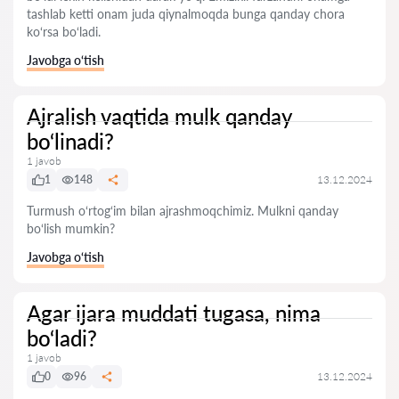
tashlab ketti onam juda qiynalmoqda bunga qanday chora
ko‘rsa bo‘ladi.
Javobga o‘tish
Ajralish vaqtida mulk qanday
bo‘linadi?
1 javob
1
148
13.12.2024
Turmush o‘rtog‘im bilan ajrashmoqchimiz. Mulkni qanday
bo‘lish mumkin?
Javobga o‘tish
Agar ijara muddati tugasa, nima
bo‘ladi?
1 javob
0
96
13.12.2024