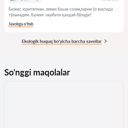
Бизнес юритяпман, лекин баъзи солиқларни ўз вақтида
тўламадим. Бунинг оқибати қандай бўлади?
Javobga o‘tish
Ekologik huquq bo'yicha barcha savollar
So'nggi maqolalar