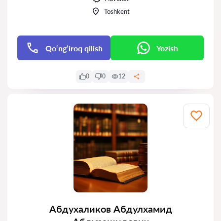
Toshkent
Qo‘ng‘iroq qilish
Yozish
0
0
12
Абдухаликов Абдулхамид