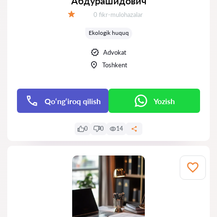
Абдурашидович
Fikrlar:
0 fikr-mulohazalar
Baholash:
Ekologik huquq
Advokat
Toshkent
Qo‘ng‘iroq qilish
Yozish
0
0
14