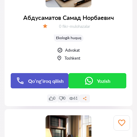
Абдусаматов Самад Норбаевич
Fikrlar:
0 fikr-mulohazalar
Baholash:
Ekologik huquq
Advokat
Toshkent
Qo‘ng‘iroq qilish
Yozish
0
0
61