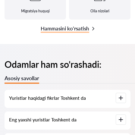
Migratsiya huquqi
Oila nizolari
Hammasini ko‘rsatish
Odamlar ham so'rashadi:
Asosiy savollar
Yuristlar haqidagi fikrlar Toshkent da
Bizning xizmatimizda yuristlar haqidagi haqiqiy fikrlar
Eng yaxshi yuristlar Toshkent da
to‘plangan, biz salbiy fikrlarni o‘chirmaymiz va baholarni sun’iy
oshirish imkoniyati yo‘q.