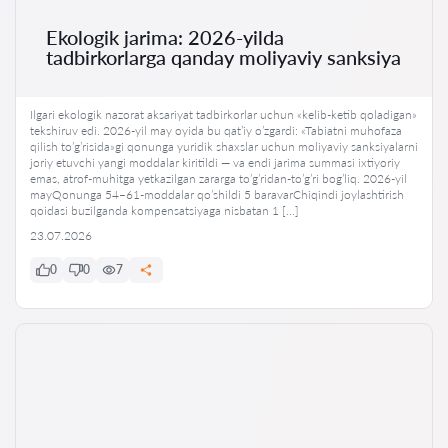
Ekologik jarima: 2026-yilda
tadbirkorlarga qanday moliyaviy sanksiya
Ilgari ekologik nazorat aksariyat tadbirkorlar uchun «kelib-ketib qoladigan»
tekshiruv edi. 2026-yil may oyida bu qat’iy o’zgardi: «Tabiatni muhofaza
qilish to’g’risida»gi qonunga yuridik shaxslar uchun moliyaviy sanksiyalarni
joriy etuvchi yangi moddalar kiritildi — va endi jarima summasi ixtiyoriy
emas, atrof-muhitga yetkazilgan zararga to’g’ridan-to’g’ri bog’liq. 2026-yil
mayQonunga 54–61-moddalar qo’shildi 5 baravarChiqindi joylashtirish
qoidasi buzilganda kompensatsiyaga nisbatan 1 […]
23.07.2026
0
0
7