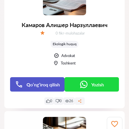
Камаров Алишер Нарзуллаевич
Fikrlar:
0 fikr-mulohazalar
Baholash:
Ekologik huquq
Advokat
Toshkent
Qo‘ng‘iroq qilish
Yozish
0
0
26