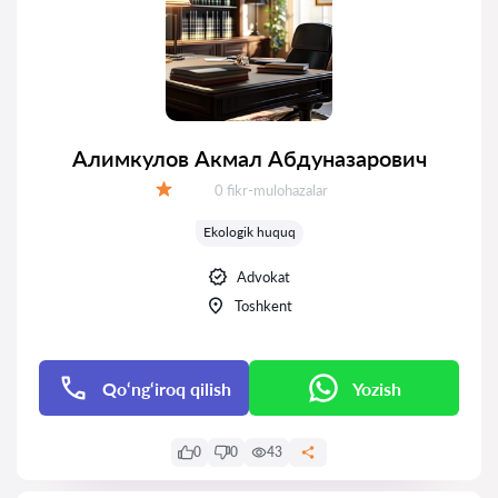
Алимкулов Акмал Абдуназарович
Fikrlar:
0 fikr-mulohazalar
Baholash:
Ekologik huquq
Advokat
Toshkent
Qo‘ng‘iroq qilish
Yozish
0
0
43