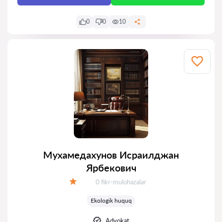
0
0
10
Мухамедахунов Исраилджан
Ярбекович
Fikrlar:
0 fikr-mulohazalar
Baholash:
Ekologik huquq
Advokat