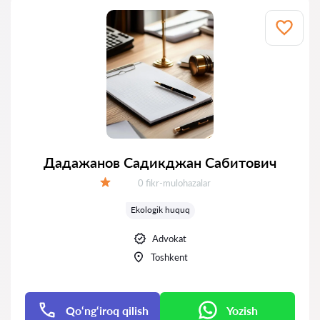
Дадажанов Садикджан Сабитович
Fikrlar:
0 fikr-mulohazalar
Baholash:
Ekologik huquq
Advokat
Toshkent
Qo‘ng‘iroq qilish
Yozish