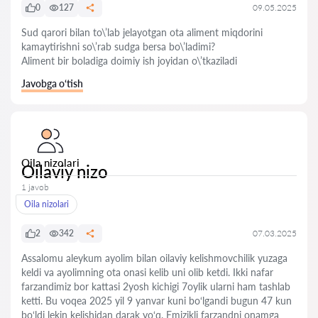
0
127
09.05.2025
Sud qarori bilan to\’lab jelayotgan ota aliment miqdorini
kamaytirishni so\’rab sudga bersa bo\’ladimi?
Aliment bir boladiga doimiy ish joyidan o\’tkaziladi
Javobga o‘tish
Oila nizolari
Oilaviy nizo
1 javob
Oila nizolari
2
342
07.03.2025
Assalomu aleykum ayolim bilan oilaviy kelishmovchilik yuzaga
keldi va ayolimning ota onasi kelib uni olib ketdi. Ikki nafar
farzandimiz bor kattasi 2yosh kichigi 7oylik ularni ham tashlab
ketti. Bu voqea 2025 yil 9 yanvar kuni bo‘lgandi bugun 47 kun
bo‘ldi lekin kelishidan darak yo‘q. Emizikli farzandni onamga