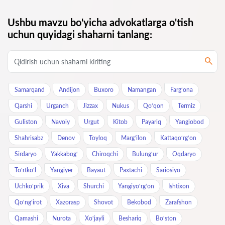
Ushbu mavzu bo'yicha advokatlarga o'tish
uchun quyidagi shaharni tanlang:
Samarqand
Andijon
Buxoro
Namangan
Farg‘ona
Qarshi
Urganch
Jizzax
Nukus
Qo‘qon
Termiz
Guliston
Navoiy
Urgut
Kitob
Payariq
Yangiobod
Shahrisabz
Denov
Toyloq
Marg‘ilon
Kattaqo‘rg‘on
Sirdaryo
Yakkabog‘
Chiroqchi
Bulung‘ur
Oqdaryo
To‘rtko‘l
Yangiyer
Bayaut
Paxtachi
Sariosiyo
Uchkoʻprik
Xiva
Shurchi
Yangiyo‘rg‘on
Ishtixon
Qo‘ng‘irot
Xazorasp
Shovot
Bekobod
Zarafshon
Qamashi
Nurota
Xo‘jayli
Beshariq
Bo‘ston