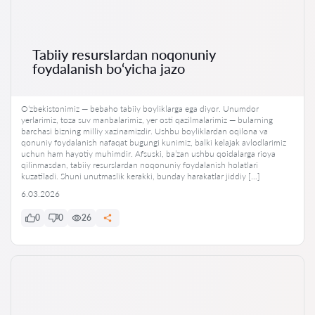
Tabiiy resurslardan noqonuniy
foydalanish bo‘yicha jazo
Oʻzbekistonimiz — bebaho tabiiy boyliklarga ega diyor. Unumdor
yerlarimiz, toza suv manbalarimiz, yer osti qazilmalarimiz — bularning
barchasi bizning milliy xazinamizdir. Ushbu boyliklardan oqilona va
qonuniy foydalanish nafaqat bugungi kunimiz, balki kelajak avlodlarimiz
uchun ham hayotiy muhimdir. Afsuski, ba’zan ushbu qoidalarga rioya
qilinmasdan, tabiiy resurslardan noqonuniy foydalanish holatlari
kuzatiladi. Shuni unutmaslik kerakki, bunday harakatlar jiddiy […]
6.03.2026
0
0
26