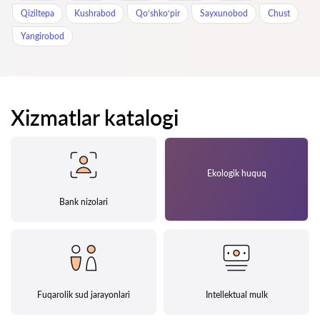
Qiziltepa
Kushrabod
Qo‘shko‘pir
Sayxunobod
Chust
Yangirobod
Xizmatlar katalogi
Ekologik huquq
Bank nizolari
Fuqarolik sud jarayonlari
Intellektual mulk