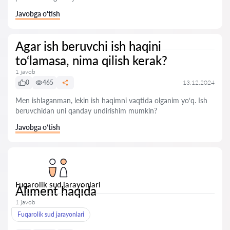
Javobga o‘tish
Agar ish beruvchi ish haqini
to‘lamasa, nima qilish kerak?
1 javob
0
465
13.12.2024
Men ishlaganman, lekin ish haqimni vaqtida olganim yo‘q. Ish
beruvchidan uni qanday undirishim mumkin?
Javobga o‘tish
Fuqarolik sud jarayonlari
Aliment haqida
1 javob
Fuqarolik sud jarayonlari