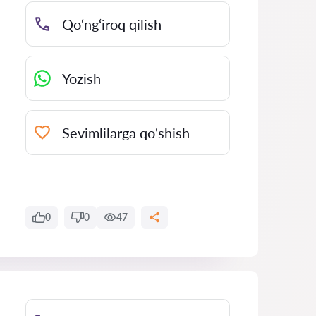
Qo‘ng‘iroq qilish
Yozish
Sevimlilarga qo‘shish
0
0
47