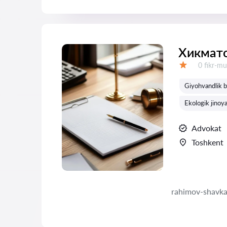
Хикмато
Fikrlar:
0 fikr-mu
Baholash:
Giyohvandlik bi
Ekologik jinoya
Advokat
Toshkent
rahimov-shavka