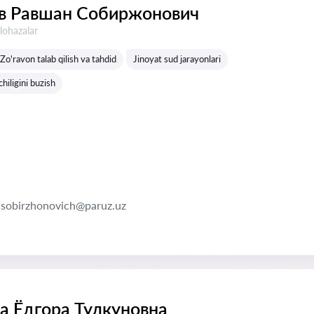
в Равшан Собиржонович
lohazalar
Zo'ravon talab qilish va tahdid
Jinoyat sud jarayonlari
iligini buzish
-sobirzhonovich@paruz.uz
а Ёдгора Тулкуновна