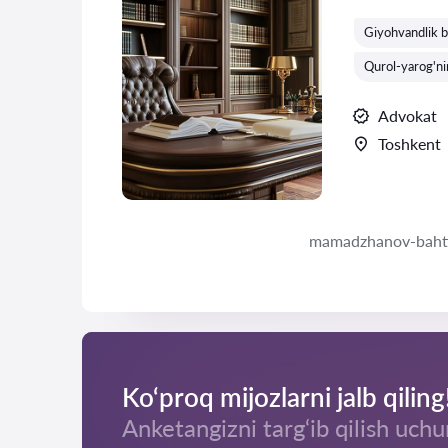
Baholash:
Giyohvandlik bi
Qurol-yarog'ni
Advokat
Toshkent
mamadzhanov-bahti
Ko‘proq mijozlarni jalb qiling
Anketangizni targ‘ib qilish uchu