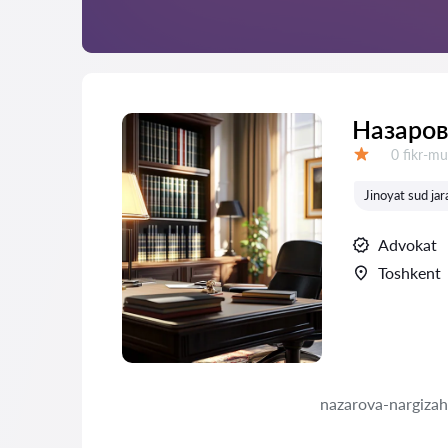
Назаров
Fikrlar:
0 fikr-mu
Baholash:
Jinoyat sud jar
Advokat
Toshkent
nazarova-nargiza