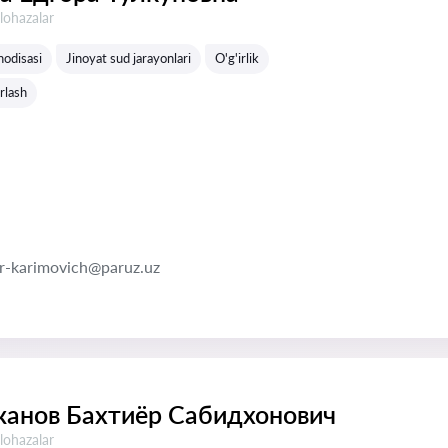
lohazalar
hodisasi
Jinoyat sud jarayonlari
O'g'irlik
rlash
er-karimovich@paruz.uz
анов Бахтиёр Сабидхонович
lohazalar