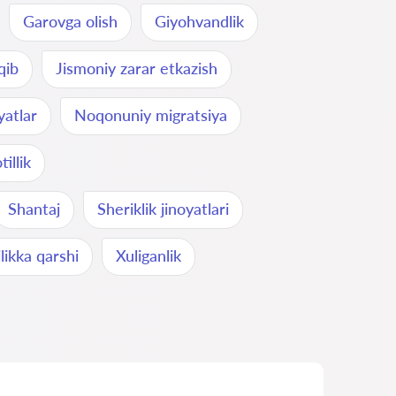
Garovga olish
Giyohvandlik
qib
Jismoniy zarar etkazish
yatlar
Noqonuniy migratsiya
illik
Shantaj
Sheriklik jinoyatlari
likka qarshi
Xuliganlik