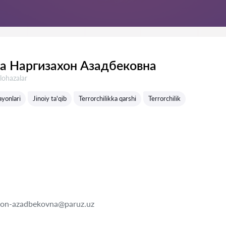
а Наргизахон Азадбековна
lohazalar
ayonlari
Jinoiy ta'qib
Terrorchilikka qarshi
Terrorchilik
hon-azadbekovna@paruz.uz