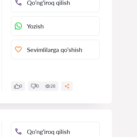
Qo‘ng‘iroq qilish
Yozish
Sevimlilarga qo‘shish
0
0
28
Qo‘ng‘iroq qilish