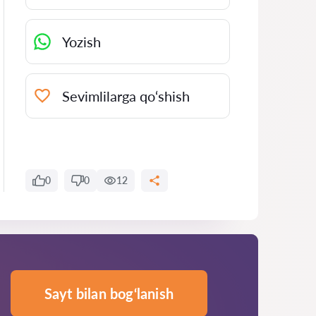
Yozish
Sevimlilarga qo‘shish
0
0
12
Sayt bilan bog‘lanish