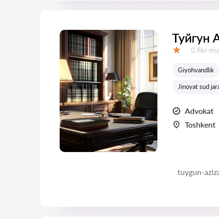
Туйгун 
Fikrlar:
0 fikr-mu
Baholash:
Giyohvandlik
Jinoyat sud jar
Advokat
Toshkent
tuygun-aziz