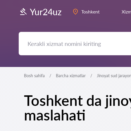
Yur24uz
Toshkent
Xizm
Bosh sahifa
Barcha xizmatlar
Jinoyat sud jarayon
Toshkent da jino
maslahati