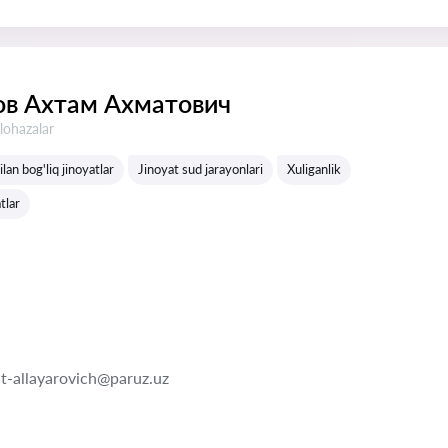
в Ахтам Ахматович
lohazalar
lan bog'liq jinoyatlar
Jinoyat sud jarayonlari
Xuliganlik
tlar
t-allayarovich@paruz.uz