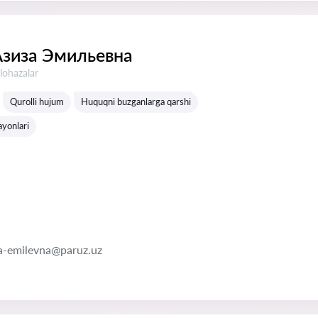
Азиза Эмильевна
lohazalar
Qurolli hujum
Huquqni buzganlarga qarshi
ayonlari
a-emilevna@paruz.uz