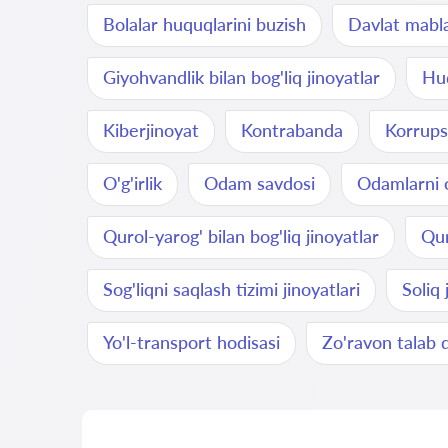
Bolalar huquqlarini buzish
Davlat mablag
Giyohvandlik bilan bog'liq jinoyatlar
Huq
Kiberjinoyat
Kontrabanda
Korrups
O'g'irlik
Odam savdosi
Odamlarni o
Qurol-yarog' bilan bog'liq jinoyatlar
Qur
Sog'liqni saqlash tizimi jinoyatlari
Soliq 
Yo'l-transport hodisasi
Zo'ravon talab q