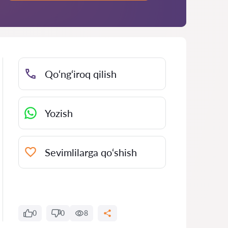
Qo‘ng‘iroq qilish
Yozish
Sevimlilarga qo‘shish
0
0
8