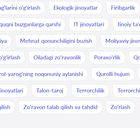
'larini o'g'irlash
Ekologik jinoyatlar
Firibgarlik
uqni buzganlarga qarshi
IT jinoyatlari
Jinoiy ta'
iya
Mehnat qonunchiligini buzish
Moliyaviy jino
'g'irlash
Oiladagi zo'ravonlik
Poraxo'rlik
Qot
ol-yarog'ning noqonuniy aylanishi
Qurolli hujum
jinoyatlari
Talon-taroj
Terrorchilik
Terrorchi
ilish
Zo'ravon talab qilish va tahdid
Zo'rlash