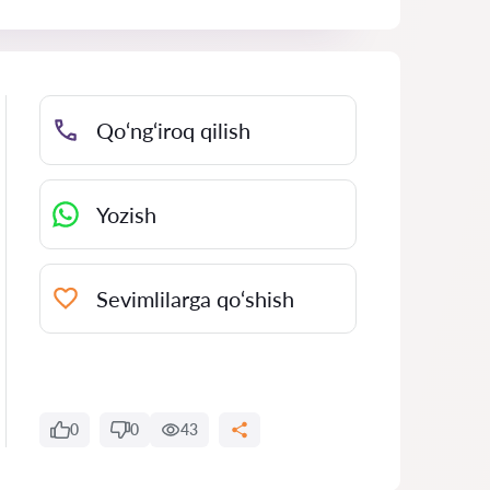
Qo‘ng‘iroq qilish
Yozish
Sevimlilarga qo‘shish
0
0
43