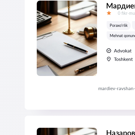
Мардие
Fikrlar:
0 fikr-mu
Baholash:
Poraxo'rlik
Mehnat qonunch
Advokat
Toshkent
mardiev-ravshan
Назаров