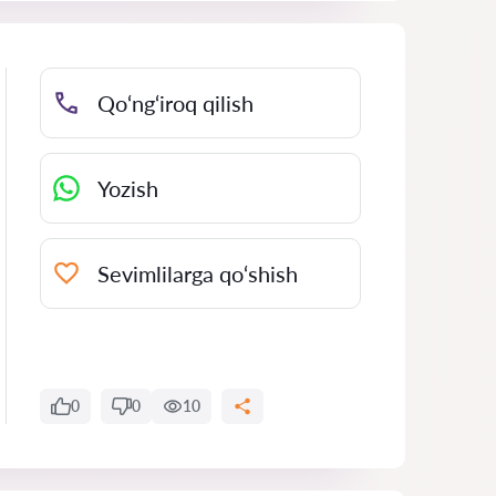
Qo‘ng‘iroq qilish
Yozish
Sevimlilarga qo‘shish
0
0
10