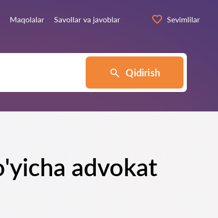
Maqolalar
Savollar va javoblar
Sevimlilar
Qidirish
o'yicha advokat