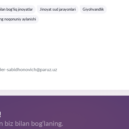
lan bog'liq jinoyatlar
Jinoyat sud jarayonlari
Giyohvandlik
ng noqonuniy aylanishi
er-sabidhonovich@paruz.uz
!
n biz bilan bog‘laning.