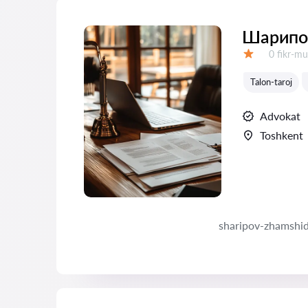
Шарипо
Fikrlar:
0 fikr-mu
Baholash:
Talon-taroj
Advokat
Toshkent
sharipov-zhamshid