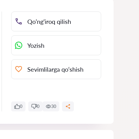
Qo‘ng‘iroq qilish
Yozish
Sevimlilarga qo‘shish
0
0
30