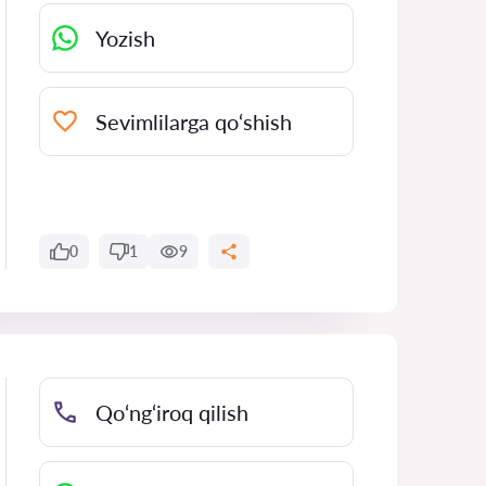
Yozish
Sevimlilarga qo‘shish
0
1
9
Qo‘ng‘iroq qilish