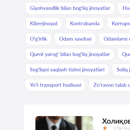
Giyohvandlik bilan bog'liq jinoyatlar
Huq
Kiberjinoyat
Kontrabanda
Korrups
O'g'irlik
Odam savdosi
Odamlarni o
Qurol-yarog' bilan bog'liq jinoyatlar
Qur
Sog'liqni saqlash tizimi jinoyatlari
Soliq 
Yo'l-transport hodisasi
Zo'ravon talab q
Холиқов
Fikrlar:
0 fikr-mu