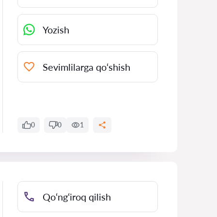
Yozish
Sevimlilarga qo‘shish
0
0
1
Qo‘ng‘iroq qilish