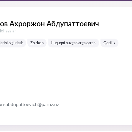
ов Ахроржон Абдупаттоевич
lohazalar
arini o'g'irlash
Zo'rlash
Huquqni buzganlarga qarshi
Qotillik
on-abdupattoevich@paruz.uz