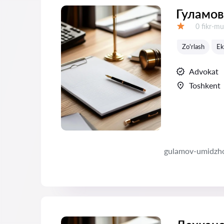
Гуламов
Fikrlar:
0 fikr-mu
Baholash:
Zo'rlash
Ek
Advokat
Toshkent
gulamov-umidzh