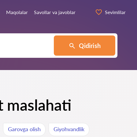
Maqolalar
Savollar va javoblar
Sevimlilar
Qidirish
t maslahati
Garovga olish
Giyohvandlik