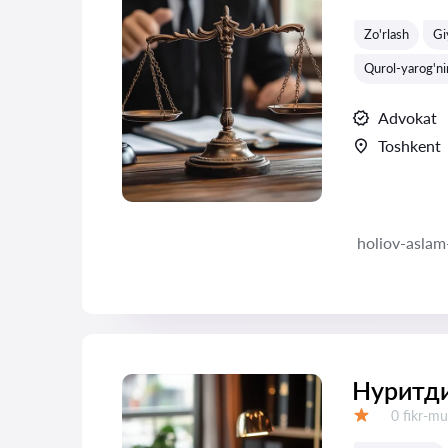
Baholash:
Zo'rlash
Gi
Qurol-yarog'ni
Advokat
Toshkent
holiov-asla
Нуритд
Fikrlar:
0 fikr-mu
Baholash: