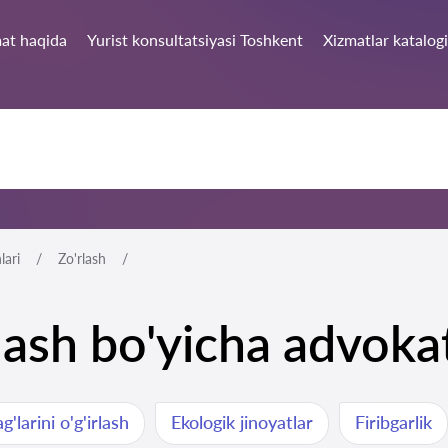
at haqida
Yurist konsultatsiyasi Toshkent
Xizmatlar katalogi
lari
Zo'rlash
lash bo'yicha advoka
'larini o'g'irlash
Ekologik jinoyatlar
Firibgarlik