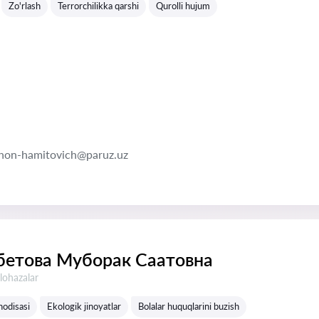
Zo'rlash
Terrorchilikka qarshi
Qurolli hujum
zhon-hamitovich@paruz.uz
етова Муборак Саатовна
lohazalar
hodisasi
Ekologik jinoyatlar
Bolalar huquqlarini buzish