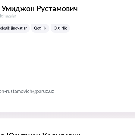
 Умиджон Рустамович
lohazalar
ologik jinoyatlar
Qotillik
O'g'irlik
on-rustamovich@paruz.uz