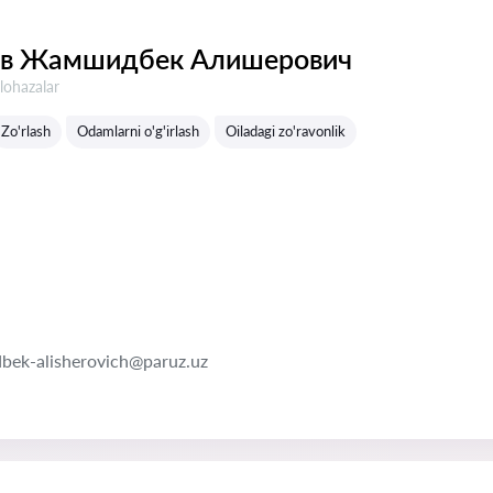
в Жамшидбек Алишерович
lohazalar
Zo'rlash
Odamlarni o'g'irlash
Oiladagi zo'ravonlik
bek-alisherovich@paruz.uz