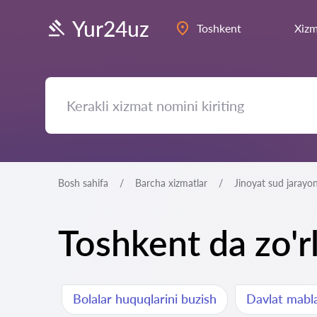
Yur24uz
Toshkent
Xizm
Bosh sahifa
Barcha xizmatlar
Jinoyat sud jarayon
Toshkent da zo'r
Bolalar huquqlarini buzish
Davlat mablag