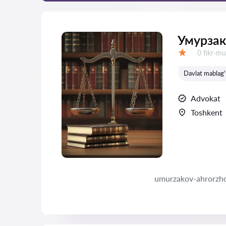
Умурзак
Fikrlar:
0 fikr-mu
Baholash:
Davlat mablag'l
Advokat
Toshkent
umurzakov-ahrorzh