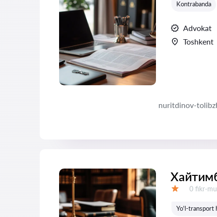
Kontrabanda
Advokat
Toshkent
nuritdinov-tolib
Хайтимб
Fikrlar:
0 fikr-mu
Baholash:
Yo'l-transport 