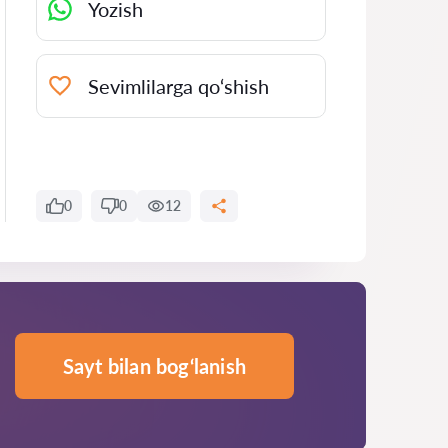
Yozish
Sevimlilarga qo‘shish
0
0
12
Sayt bilan bog‘lanish