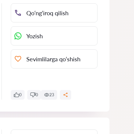
Qo‘ng‘iroq qilish
Yozish
Sevimlilarga qo‘shish
0
0
23