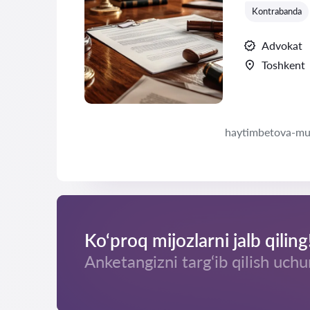
Kontrabanda
Advokat
Toshkent
haytimbetova-mu
Ko‘proq mijozlarni jalb qiling
Anketangizni targ‘ib qilish uchu