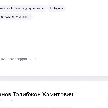
yohvandlik bilan bog'liq jinoyatlar
Firibgarlik
ng noqonuniy aylanishi
m-azamovich@paruz.uz
инов Толибжон Хамитович
lohazalar