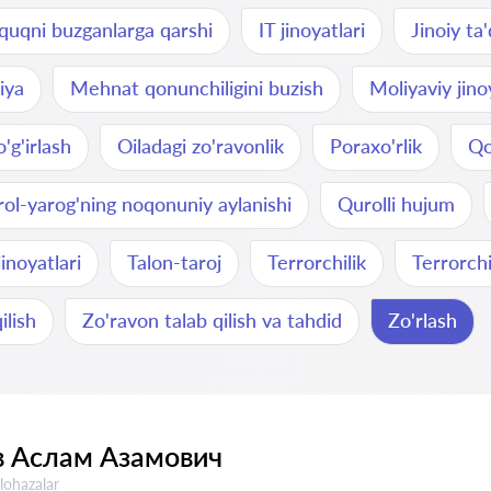
uqni buzganlarga qarshi
IT jinoyatlari
Jinoiy ta'
iya
Mehnat qonunchiligini buzish
Moliyaviy jino
'g'irlash
Oiladagi zo'ravonlik
Poraxo'rlik
Qot
ol-yarog'ning noqonuniy aylanishi
Qurolli hujum
jinoyatlari
Talon-taroj
Terrorchilik
Terrorchi
ilish
Zo'ravon talab qilish va tahdid
Zo'rlash
 Аслам Азамович
lohazalar