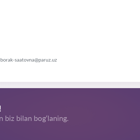
borak-saatovna@paruz.uz
!
n biz bilan bog‘laning.