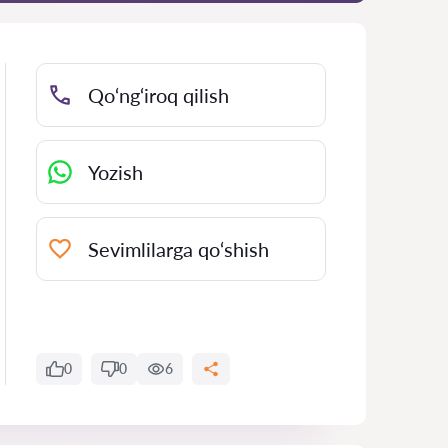
Qo‘ng‘iroq qilish
Yozish
Sevimlilarga qo‘shish
0
0
6