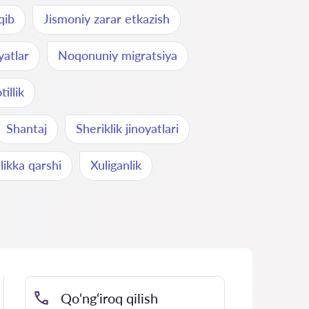
qib
Jismoniy zarar etkazish
yatlar
Noqonuniy migratsiya
illik
Shantaj
Sheriklik jinoyatlari
likka qarshi
Xuliganlik
Qo‘ng‘iroq qilish