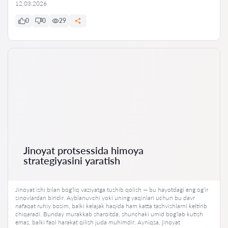
12.03.2026
0
0
29
Jinoyat protsessida himoya
strategiyasini yaratish
Jinoyat ishi bilan bog‘liq vaziyatga tushib qolish — bu hayotdagi eng og‘ir
sinovlardan biridir. Ayblanuvchi yoki uning yaqinlari uchun bu davr
nafaqat ruhiy bosim, balki kelajak haqida ham katta tashvishlarni keltirib
chiqaradi. Bunday murakkab sharoitda, shunchaki umid bog‘lab kutish
emas, balki faol harakat qilish juda muhimdir. Ayniqsa, jinoyat