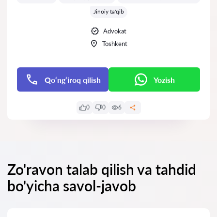
Jinoiy ta'qib
Advokat
Toshkent
Qo‘ng‘iroq qilish
Yozish
0
0
6
Zo'ravon talab qilish va tahdid
bo'yicha savol-javob