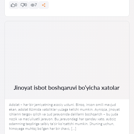
0
0
7
Jinoyat isbot boshqaruvi bo‘yicha xatolar
Adolat – har bir jamiyatning asosiy ustuni. Biroq, inson omili mavjud
ekan, adolat tizimida xatoliklar yuzaga kelishi mumkin. Ayniqsa, jinoyat
ishlarini tergov qilish va sud jarayonida dalillarni boshqarish – bu juda
nozik va mas’uliyatli jarayon. Bu jarayondagi har qanday xato, aybsiz
odamning taqdiriga salbiy ta’sir ko’rsatishi mumkin. Shuning uchun,
himoyaga muhtoj bo’lgan har bir shaxs, […]