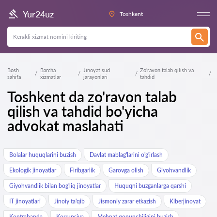
Yur24uz
Toshkent
Bosh
Barcha
Jinoyat sud
Zo'ravon talab qilish va
sahifa
xizmatlar
jarayonlari
tahdid
Toshkent da zo'ravon talab
qilish va tahdid bo'yicha
advokat maslahati
Bolalar huquqlarini buzish
Davlat mablag'larini o'g'irlash
Ekologik jinoyatlar
Firibgarlik
Garovga olish
Giyohvandlik
Giyohvandlik bilan bog'liq jinoyatlar
Huquqni buzganlarga qarshi
IT jinoyatlari
Jinoiy ta'qib
Jismoniy zarar etkazish
Kiberjinoyat
Kontrabanda
Korrupsiya
Mehnat qonunchiligini buzish