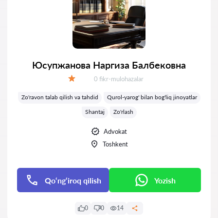
Юсупжанова Наргиза Балбековна
Fikrlar:
0 fikr-mulohazalar
Baholash:
Zo'ravon talab qilish va tahdid
Qurol-yarog' bilan bog'liq jinoyatlar
Shantaj
Zo'rlash
Advokat
Toshkent
Qo‘ng‘iroq qilish
Yozish
0
0
14