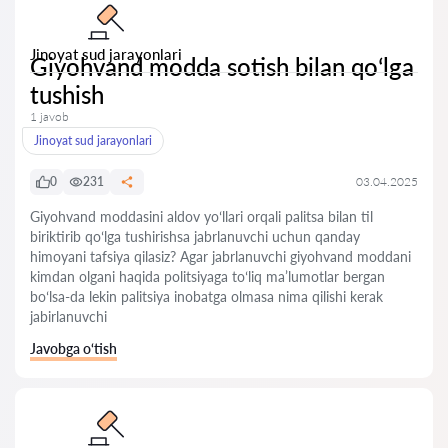
Jinoyat sud jarayonlari
Giyohvand modda sotish bilan qoʻlga
tushish
1 javob
Jinoyat sud jarayonlari
0
231
03.04.2025
Giyohvand moddasini aldov yoʻllari orqali palitsa bilan til
biriktirib qoʻlga tushirishsa jabrlanuvchi uchun qanday
himoyani tafsiya qilasiz? Agar jabrlanuvchi giyohvand moddani
kimdan olgani haqida politsiyaga toʻliq maʼlumotlar bergan
boʻlsa-da lekin palitsiya inobatga olmasa nima qilishi kerak
jabirlanuvchi
Javobga o‘tish