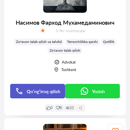
Насимов Фарход Мухамедаминович
Fikrlar:
0 fikr-mulohazalar
Baholash:
Zo'ravon talab qilish va tahdid
Terrorchilikka qarshi
Qotillik
Zo'ravon talab qilish
Advokat
Toshkent
Qo‘ng‘iroq qilish
Yozish
0
0
23