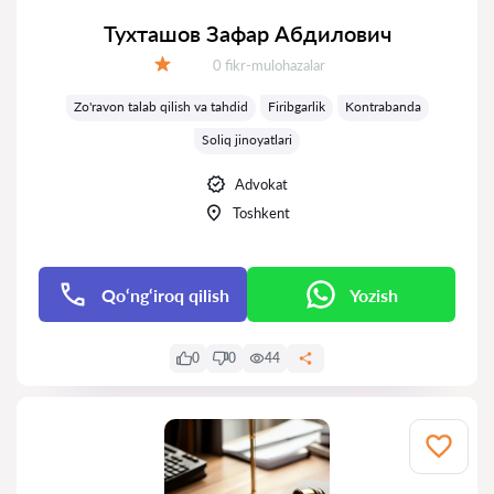
Тухташов Зафар Абдилович
Fikrlar:
0 fikr-mulohazalar
Baholash:
Zo'ravon talab qilish va tahdid
Firibgarlik
Kontrabanda
Soliq jinoyatlari
Advokat
Toshkent
Qo‘ng‘iroq qilish
Yozish
0
0
44