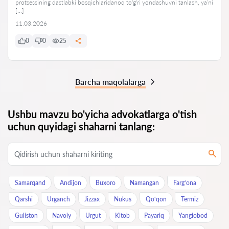
protsessining dastlabki bosqichlaridanoq to‘g‘ri yondashuvni tanlash, ya’ni
[…]
11.03.2026
0
0
25
Barcha maqolalarga
Ushbu mavzu bo'yicha advokatlarga o'tish
uchun quyidagi shaharni tanlang:
Samarqand
Andijon
Buxoro
Namangan
Farg‘ona
Qarshi
Urganch
Jizzax
Nukus
Qo‘qon
Termiz
Guliston
Navoiy
Urgut
Kitob
Payariq
Yangiobod