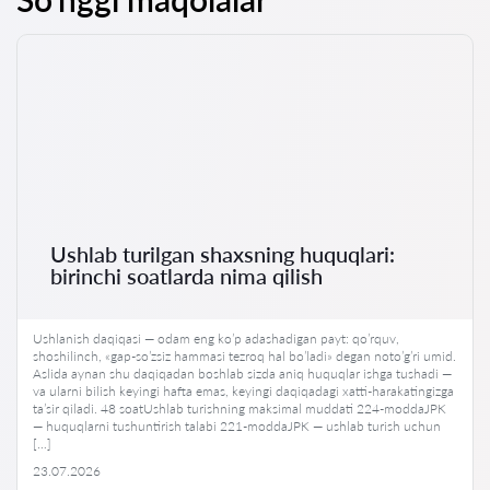
Ushlab turilgan shaxsning huquqlari:
birinchi soatlarda nima qilish
Ushlanish daqiqasi — odam eng ko’p adashadigan payt: qo’rquv,
shoshilinch, «gap-so’zsiz hammasi tezroq hal bo’ladi» degan noto’g’ri umid.
Aslida aynan shu daqiqadan boshlab sizda aniq huquqlar ishga tushadi —
va ularni bilish keyingi hafta emas, keyingi daqiqadagi xatti-harakatingizga
ta’sir qiladi. 48 soatUshlab turishning maksimal muddati 224-moddaJPK
— huquqlarni tushuntirish talabi 221-moddaJPK — ushlab turish uchun
[…]
23.07.2026