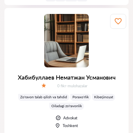
Хабибуллаев Нематжан Усманович
Fikrlar:
0 fikr-mulohazalar
Baholash:
Zo'ravon talab qilish va tahdid
Poraxo'rlik
Kiberjinoyat
Oiladagi zo'ravonlik
Advokat
Toshkent