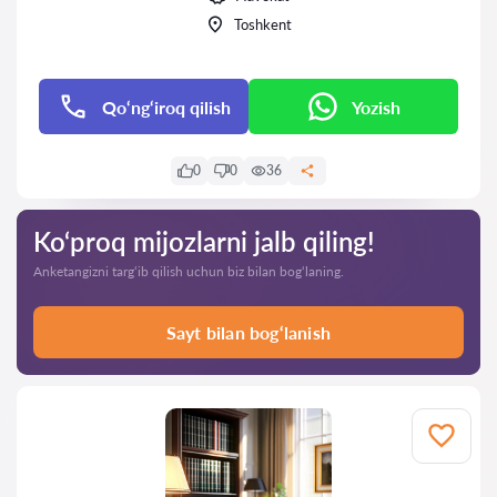
Toshkent
Qo‘ng‘iroq qilish
Yozish
0
0
36
Ko‘proq mijozlarni jalb qiling!
Anketangizni targ‘ib qilish uchun biz bilan bog‘laning.
Sayt bilan bog‘lanish