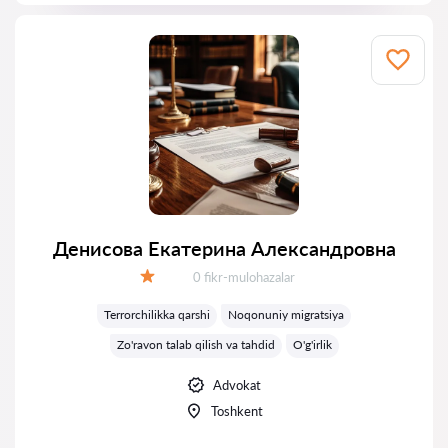
Денисова Екатерина Александровна
Fikrlar:
0 fikr-mulohazalar
Baholash:
Terrorchilikka qarshi
Noqonuniy migratsiya
Zo'ravon talab qilish va tahdid
O'g'irlik
Advokat
Toshkent