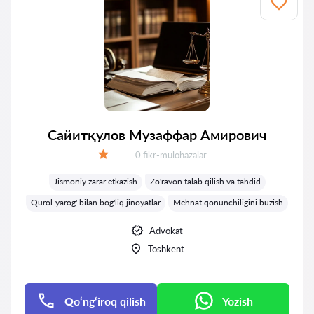
Сайитқулов Музаффар Амирович
Fikrlar:
0 fikr-mulohazalar
Baholash:
Jismoniy zarar etkazish
Zo'ravon talab qilish va tahdid
Qurol-yarog' bilan bog'liq jinoyatlar
Mehnat qonunchiligini buzish
Advokat
Toshkent
Qo‘ng‘iroq qilish
Yozish