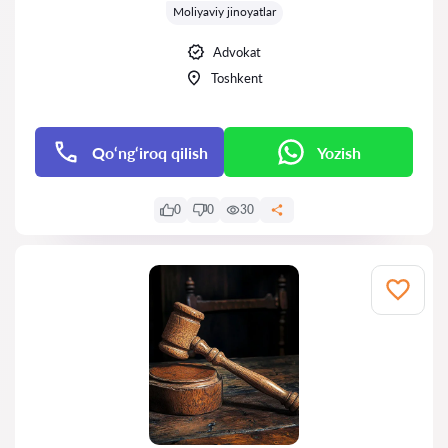
Moliyaviy jinoyatlar
Advokat
Toshkent
Qo‘ng‘iroq qilish
Yozish
0
0
30