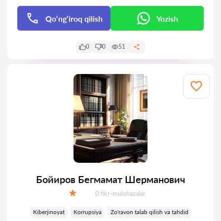
Qo‘ng‘iroq qilish
Yozish
0
0
51
Бойиров Бегмамат Шерманович
Fikrlar:
0 fikr-mulohazalar
Baholash:
Kiberjinoyat
Korrupsiya
Zo'ravon talab qilish va tahdid