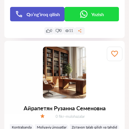
Qo‘ng‘iroq qilish
Yozish
0
0
11
Айрапетян Рузанна Семеновна
Fikrlar:
0 fikr-mulohazalar
Baholash:
Kontrabanda
Moliyaviy jinoyatlar
Zo'ravon talab qilish va tahdid