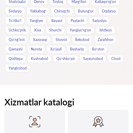
Shahrisabz
Denov
Toyloq
Marg‘ilon
Kattaqo‘rg‘on
Sirdaryo
Yakkabog‘
Chiroqchi
Bulung‘ur
Oqdaryo
To‘rtko‘l
Yangiyer
Bayaut
Paxtachi
Sariosiyo
Uchkoʻprik
Xiva
Shurchi
Yangiyo‘rg‘on
Ishtixon
Qo‘ng‘irot
Xazorasp
Shovot
Bekobod
Zarafshon
Qamashi
Nurota
Xo‘jayli
Beshariq
Bo‘ston
Qiziltepa
Kushrabod
Qo‘shko‘pir
Sayxunobod
Chust
Yangirobod
Xizmatlar katalogi