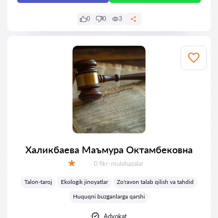
0
0
3
Халикбаева Маъмура Октамбековна
Fikrlar:
0 fikr-mulohazalar
Baholash:
Talon-taroj
Ekologik jinoyatlar
Zo'ravon talab qilish va tahdid
Huquqni buzganlarga qarshi
Advokat