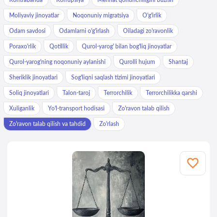
Moliyaviy jinoyatlar
Noqonuniy migratsiya
O'g'irlik
Odam savdosi
Odamlarni o'g'irlash
Oiladagi zo'ravonlik
Poraxo'rlik
Qotillik
Qurol-yarog' bilan bog'liq jinoyatlar
Qurol-yarog'ning noqonuniy aylanishi
Qurolli hujum
Shantaj
Sheriklik jinoyatlari
Sog'liqni saqlash tizimi jinoyatlari
Soliq jinoyatlari
Talon-taroj
Terrorchilik
Terrorchilikka qarshi
Xuliganlik
Yo'l-transport hodisasi
Zo'ravon talab qilish
Zo'ravon talab qilish va tahdid
Zo'rlash