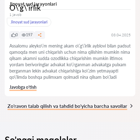
Jinoyat sud jarayonlari
O\’g\’irlik
1 javob
Jinoyat sud jarayonlari
0
197
03.04.2025
Assalomu aleyko\’m mening akam o\’g\’irlik ayblovi bilan padsut
qamoqda men uni chiqarish uchun nima qilishim mumkin nima
qilsam akamni sudda ozodlikka chiqarishim mumkin iltimos
yordam berivoringlar advakat ko\’rganman advakatga pulxam
berganman lekin advakat chiqarishiga ko\’zim yetmayapti
qo\’limda boshqa pulimxam qolmadi nina qilsam bo\’ladi
Javobga o‘tish
Zo'ravon talab qilish va tahdid bo'yicha barcha savollar
So'nggi maqolalar