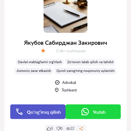
Якубов Сабирджан Закирович
Fikrlar:
0 fikr-mulohazalar
Baholash:
Davlat mablag'larini o'g'irlash
Zo'ravon talab qilish va tahdid
Jismoniy zarar etkazish
Qurol-yarog'ning noqonuniy aylanishi
Advokat
Toshkent
Qo‘ng‘iroq qilish
Yozish
0
0
22