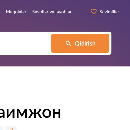
Maqolalar
Savollar va javoblar
Sevimlilar
Qidirish
раимжон