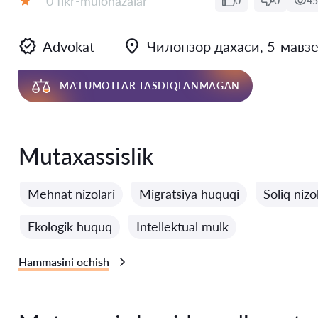
0 fikr-mulohazalar
0
0
45
Baholash:
Advokat
Чилонзор дахаси, 5-мавзе,
MA'LUMOTLAR TASDIQLANMAGAN
Mutaxassislik
Mehnat nizolari
Migratsiya huquqi
Soliq nizo
Ekologik huquq
Intellektual mulk
Hammasini ochish