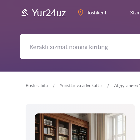
Yur24uz
Toshkent
Xizm
Bosh sahifa
Yuristlar va advokatlar
Абдуганиев