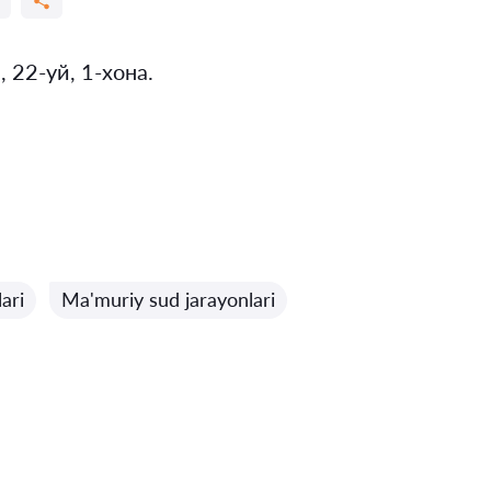
 22-уй, 1-хона.
lari
Ma'muriy sud jarayonlari