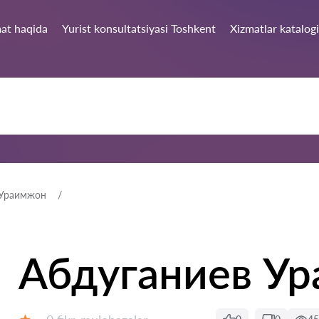
at haqida
Yurist konsultatsiyasi Toshkent
Xizmatlar katalogi
 Ураимжон
Абдуганиев У
Fikrlar: