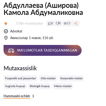
Абдуллаева (Аширова)
Камола Абдумаликовна
Fikrlar:
0 fikr-mulohazalar
0
0
13
Baholash:
Advokat
Авиасозлар 1-мавзе, 116-уй.
MA'LUMOTLAR TASDIQLANMAGAN
Mutaxassislik
Fuqarolik sud jarayonlari
Oila nizolari
Korporativ nizolar
Sug'urta huquqi
Ekologik huquq
Meros nizolari
Hammasini ochish