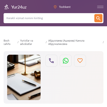
Orqaga
Yur24uz
Toshkent
Bosh
Yuristlar va
Абдуллаева (Аширова) Камола
sahifa
advokatlar
Абдумаликовна