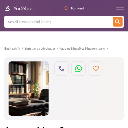
Orqaga
Yur24uz
Toshkent
Bosh sahifa
Yuristlar va advokatlar
Адилов Мирабид Миралимович