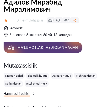
Адилов Мирабид
Миралимович
Fikrlar:
0 fikr-mulohazalar
0
0
6
Baholash:
Advokat
Чилонзор 6-квартал, 60-уй, 13-хонадон.
MA'LUMOTLAR TASDIQLANMAGAN
Mutaxassislik
Meros nizolari
Ekologik huquq
Xalqaro huquq
Mehnat nizolari
Soliq nizolari
Intellektual mulk
Hammasini ochish