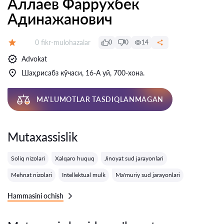
Аллаев Фаррухбек
Адинажанович
Fikrlar:
0 fikr-mulohazalar
0
0
14
Baholash:
Advokat
Шаҳрисабз кўчаси, 16-А уй, 700-хона.
MA'LUMOTLAR TASDIQLANMAGAN
Mutaxassislik
Soliq nizolari
Xalqaro huquq
Jinoyat sud jarayonlari
Mehnat nizolari
Intellektual mulk
Ma'muriy sud jarayonlari
Hammasini ochish