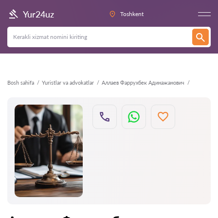
Orqaga
Yur24uz
Toshkent
Bosh sahifa
Yuristlar va advokatlar
Аллаев Фаррухбек Адинажанович