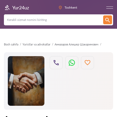
Orqaga
Yur24uz
Toshkent
Bosh sahifa
Yuristlar va advokatlar
Анназаров Алишер Шакаримович