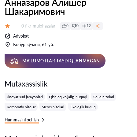
Анназаров Алишер
Шакаримович
Fikrlar:
0 fikr-mulohazalar
0
0
12
Baholash:
Advokat
Бобур кўчаси, 61-уй.
MA'LUMOTLAR TASDIQLANMAGAN
Mutaxassislik
Jinoyat sud jarayonlari
Qishloq xo'jaligi huquqi
Soliq nizolari
Korporativ nizolar
Meros nizolari
Ekologik huquq
Hammasini ochish