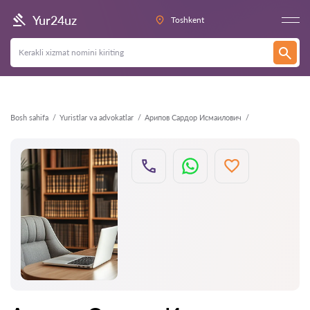
Orqaga
Yur24uz
Toshkent
Bosh sahifa
Yuristlar va advokatlar
Арипов Сардор Исмаилович