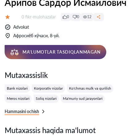
Арипов Сардор Исмаилович
Fikrlar:
0 fikr-mulohazalar
0
0
12
Baholash:
Advokat
Афросиёб кўчаси, 8-уй.
MA'LUMOTLAR TASDIQLANMAGAN
Mutaxassislik
Bank nizolari
Korporativ nizolar
Ko'chmas mulk va qurilish
Meros nizolari
Soliq nizolari
Ma'muriy sud jarayonlari
Hammasini ochish
Mutaxassis haqida ma'lumot