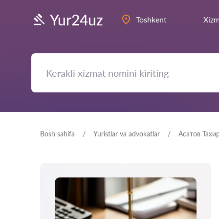
Yur24uz
Toshkent
Xizm
Bosh sahifa
Yuristlar va advokatlar
Асатов Тахи