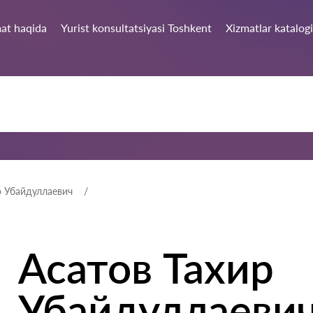
at haqida
Yurist konsultatsiyasi Toshkent
Xizmatlar katalogi
р Убайдуллаевич
Асатов Тахир
Убайдуллаеви