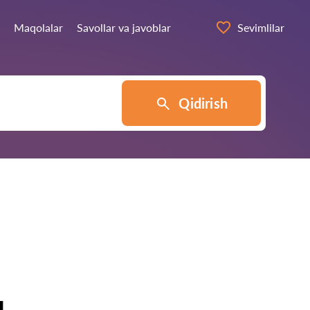
Maqolalar
Savollar va javoblar
Sevimlilar
Qidirish
ч