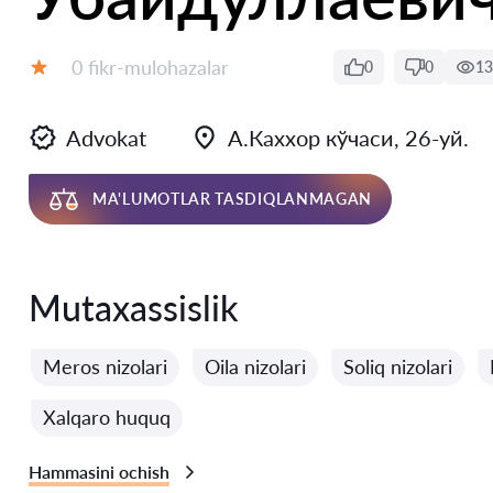
Fikrlar:
0 fikr-mulohazalar
0
0
13
Baholash:
Advokat
А.Каххор кўчаси, 26-уй.
MA'LUMOTLAR TASDIQLANMAGAN
Mutaxassislik
Meros nizolari
Oila nizolari
Soliq nizolari
Xalqaro huquq
Hammasini ochish