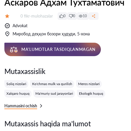
Аскаров Адхам Тухтаматович
Fikrlar:
0 fikr-mulohazalar
0
0
10
Baholash:
Advokat
Миробод деҳқон бозори ҳудуди, 5-хона
MA'LUMOTLAR TASDIQLANMAGAN
Mutaxassislik
Soliq nizolari
Ko'chmas mulk va qurilish
Meros nizolari
Xalqaro huquq
Ma'muriy sud jarayonlari
Ekologik huquq
Hammasini ochish
Mutaxassis haqida ma'lumot