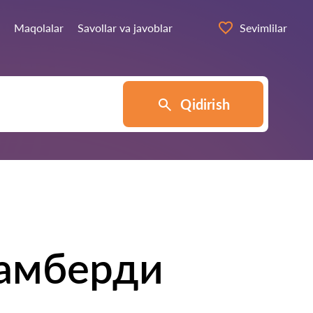
Maqolalar
Savollar va javoblar
Sevimlilar
Qidirish
амберди