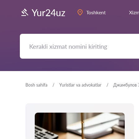
Yur24uz
Toshkent
Xizm
Bosh sahifa
Yuristlar va advokatlar
Джамбулов 