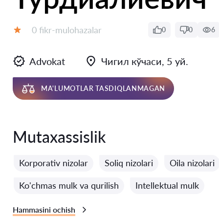
Fikrlar:
0 fikr-mulohazalar
0
0
6
Baholash:
Advokat
Чигил кўчаси, 5 уй.
MA'LUMOTLAR TASDIQLANMAGAN
Mutaxassislik
Korporativ nizolar
Soliq nizolari
Oila nizolari
Ko'chmas mulk va qurilish
Intellektual mulk
Hammasini ochish