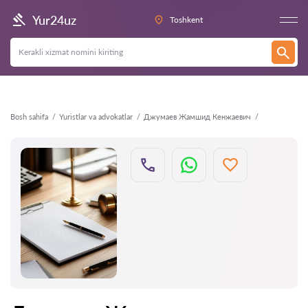
Orqaga
Yur24uz
Toshkent
Bosh sahifa
Yuristlar va advokatlar
Джумаев Жамшид Кенжаевич