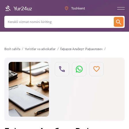
Orqaga
Yur24uz
Toshkent
Bosh sahifa
Yuristlar va advokatlar
Гафаров Альберт Рафаилович