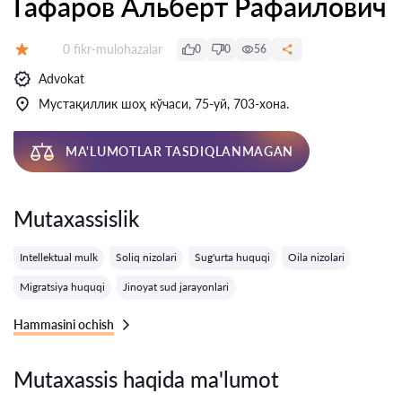
Гафаров Альберт Рафаилович
Fikrlar:
0 fikr-mulohazalar
0
0
56
Baholash:
Advokat
Мустақиллик шоҳ кўчаси, 75-уй, 703-хона.
MA'LUMOTLAR TASDIQLANMAGAN
Mutaxassislik
Intellektual mulk
Soliq nizolari
Sug'urta huquqi
Oila nizolari
Migratsiya huquqi
Jinoyat sud jarayonlari
Hammasini ochish
Mutaxassis haqida ma'lumot