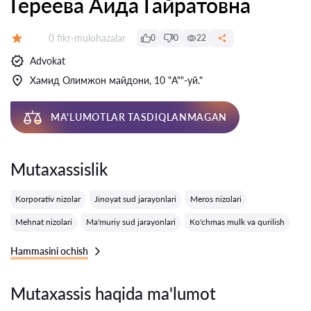
Гереева Аида Гайратовна
Fikrlar:
0 fikr-mulohazalar
0
0
22
Baholash:
Advokat
Хамид Олимжон майдони, 10 "A""-уй."
MA'LUMOTLAR TASDIQLANMAGAN
Mutaxassislik
Korporativ nizolar
Jinoyat sud jarayonlari
Meros nizolari
Mehnat nizolari
Ma'muriy sud jarayonlari
Ko'chmas mulk va qurilish
Hammasini ochish
Mutaxassis haqida ma'lumot