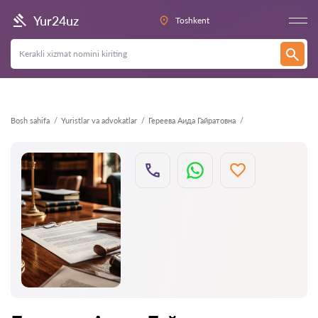
Orqaga
Yur24uz
Toshkent
Bosh sahifa
Yuristlar va advokatlar
Гереева Аида Гайратовна