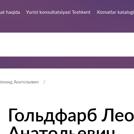
at haqida
Yurist konsultatsiyasi Toshkent
Xizmatlar katalogi
Леонид Анатольевич
Гольдфарб Ле
Анатольевич