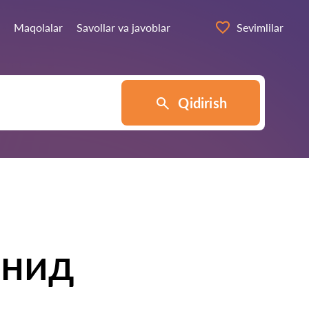
Maqolalar
Savollar va javoblar
Sevimlilar
Qidirish
онид