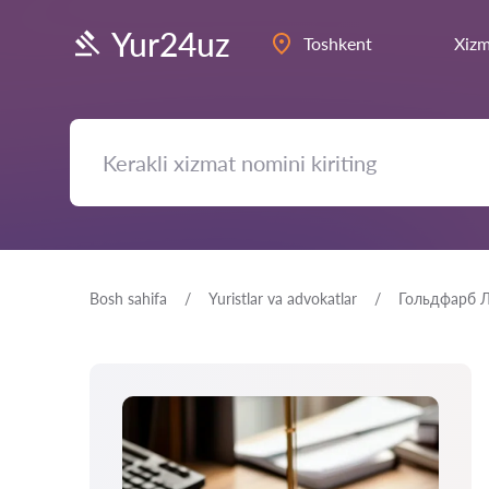
Yur24uz
Toshkent
Xizm
Bosh sahifa
Yuristlar va advokatlar
Гольдфарб 