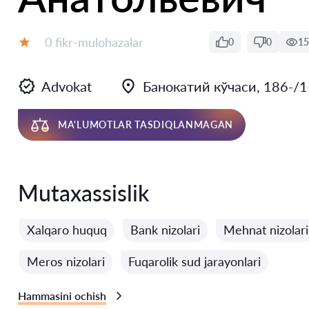
Fikrlar:
0 fikr-mulohazalar
0
0
15
Baholash:
Advokat
Банокатий кўчаси, 186-/1-
MA'LUMOTLAR TASDIQLANMAGAN
Mutaxassislik
Xalqaro huquq
Bank nizolari
Mehnat nizolari
Meros nizolari
Fuqarolik sud jarayonlari
Hammasini ochish