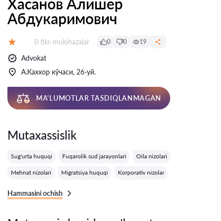
Хасанов Алишер
Абдукаримович
Fikrlar:
0 fikr-mulohazalar
0
0
19
Baholash:
Advokat
А.Каххор кўчаси, 26-уй.
MA'LUMOTLAR TASDIQLANMAGAN
Mutaxassislik
Sug'urta huquqi
Fuqarolik sud jarayonlari
Oila nizolari
Mehnat nizolari
Migratsiya huquqi
Korporativ nizolar
Hammasini ochish