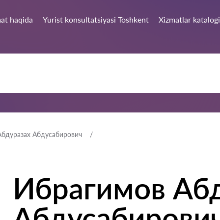
at haqida
Yurist konsultatsiyasi Toshkent
Xizmatlar katalogi
Абдуразах Абдусабирович
Ибрагимов Аб
Абдусабирови