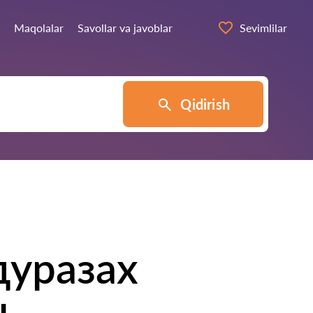
Maqolalar
Savollar va javoblar
Sevimlilar
Qidirish
дуразах
ч