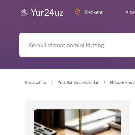
Yur24uz
Toshkent
Xizm
Bosh sahifa
Yuristlar va advokatlar
Ибрагимов 