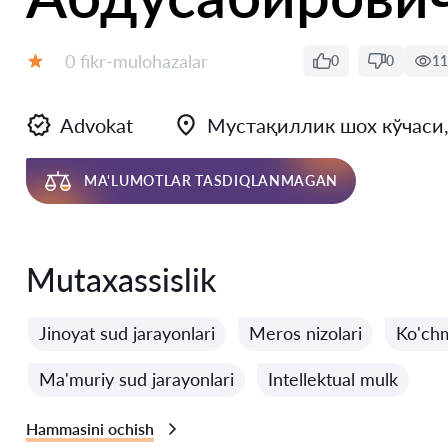
Fikrlar:
0 fikr-mulohazalar
0
0
11
Baholash:
Advokat
Мустақиллик шох кўчаси, 
MA'LUMOTLAR TASDIQLANMAGAN
Mutaxassislik
Jinoyat sud jarayonlari
Meros nizolari
Ko'chm
Ma'muriy sud jarayonlari
Intellektual mulk
Hammasini ochish