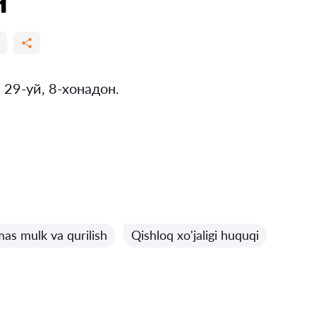
29-уй, 8-хонадон.
as mulk va qurilish
Qishloq xo'jaligi huquqi